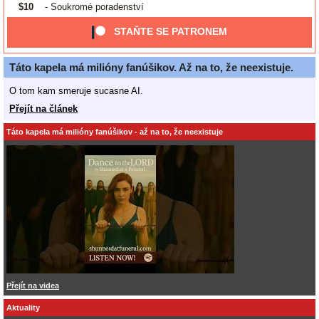
$10
- Soukromé poradenství
STAŇTE SE PATRONEM
Táto kapela má milióny fanúšikov. Až na to, že neexistuje.
O tom kam smeruje sucasne AI.
Přejít na článek
Táto kapela má milióny fanúšikov - až na to, že neexistuje
Přejít na videa
Aktuality