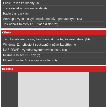
Fable uz len za kredity
(
0
)
zranitelnost ac routerů tenda
(
6
)
Fable 5 is back
(
5
)
Anthropic vypol najvykonejsie modely - pre vsetkych
(
16
)
Jak odhalit falešný USB flash disk?
(
20
)
Články
Táto kapela má milióny fanúšikov. Až na to, že neexistuje.
(
14
)
Windows 11 - připojení současně k několika sítím
(
7
)
NAS QNAP - výměna systémového disku
(
10
)
MikroTik router 11 - tipy
(
5
)
MikroTik router 10 - upgrade routeru
(
3
)
Reklama