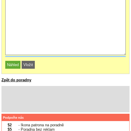
Zpět do poradny
Podpořte nás
$2
- Ikona patrona na poradně
$5
- Poradna bez reklam