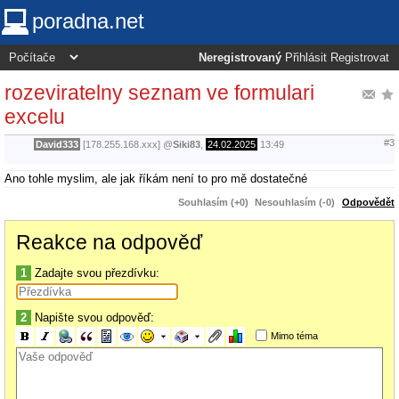
poradna.net
Neregistrovaný
Přihlásit
Registrovat
rozeviratelny seznam ve formulari
excelu
#3
David333
[178.255.168.xxx]
@
Siki83
,
24.02.2025
13:49
Ano tohle myslim, ale jak říkám není to pro mě dostatečné
Souhlasím (+0)
Nesouhlasím (-0)
Odpovědět
Reakce na odpověď
1
Zadajte svou přezdívku:
2
Napište svou odpověď:
Mimo téma