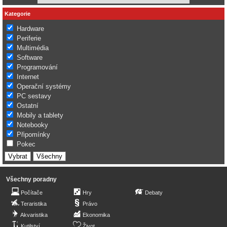
Kategorie
Hardware
Periferie
Multimédia
Software
Programování
Internet
Operační systémy
PC sestavy
Ostatní
Mobily a tablety
Notebooky
Připomínky
Pokec
Všechny poradny
Počítače
Hry
Debaty
Teraristika
Právo
Akvaristika
Ekonomika
Kutilství
Život