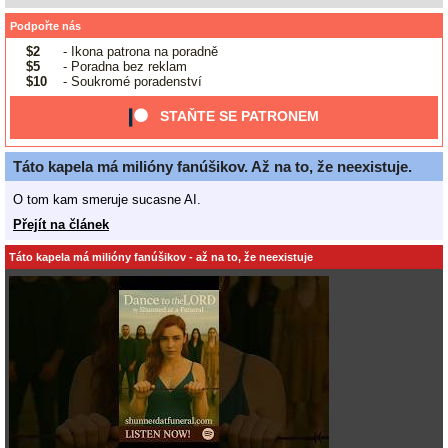
Podpořte nás
$2
- Ikona patrona na poradně
$5
- Poradna bez reklam
$10
- Soukromé poradenství
STAŇTE SE PATRONEM
Táto kapela má milióny fanúšikov. Až na to, že neexistuje.
O tom kam smeruje sucasne AI.
Přejít na článek
Táto kapela má milióny fanúšikov - až na to, že neexistuje