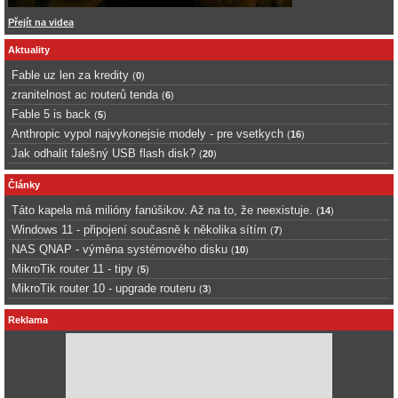
Přejít na videa
Aktuality
Fable uz len za kredity
(
0
)
zranitelnost ac routerů tenda
(
6
)
Fable 5 is back
(
5
)
Anthropic vypol najvykonejsie modely - pre vsetkych
(
16
)
Jak odhalit falešný USB flash disk?
(
20
)
Články
Táto kapela má milióny fanúšikov. Až na to, že neexistuje.
(
14
)
Windows 11 - připojení současně k několika sítím
(
7
)
NAS QNAP - výměna systémového disku
(
10
)
MikroTik router 11 - tipy
(
5
)
MikroTik router 10 - upgrade routeru
(
3
)
Reklama