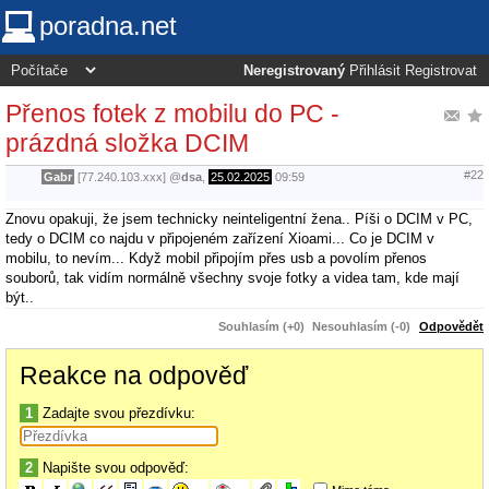
poradna.net
Neregistrovaný
Přihlásit
Registrovat
Přenos fotek z mobilu do PC -
prázdná složka DCIM
#22
Gabr
[77.240.103.xxx]
@
dsa
,
25.02.2025
09:59
Znovu opakuji, že jsem technicky neinteligentní žena.. Píši o DCIM v PC,
tedy o DCIM co najdu v připojeném zařízení Xioami... Co je DCIM v
mobilu, to nevím... Když mobil připojím přes usb a povolím přenos
souborů, tak vidím normálně všechny svoje fotky a videa tam, kde mají
být..
Souhlasím (+0)
Nesouhlasím (-0)
Odpovědět
Reakce na odpověď
1
Zadajte svou přezdívku:
2
Napište svou odpověď: