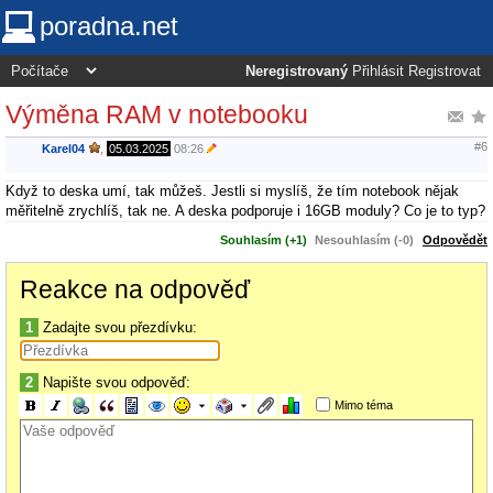
poradna.net
Neregistrovaný
Přihlásit
Registrovat
Výměna RAM v notebooku
#6
Karel04
,
05.03.2025
08:26
Když to deska umí, tak můžeš. Jestli si myslíš, že tím notebook nějak
měřitelně zrychlíš, tak ne. A deska podporuje i 16GB moduly? Co je to typ?
Souhlasím (+1)
Nesouhlasím (-0)
Odpovědět
Reakce na odpověď
1
Zadajte svou přezdívku:
2
Napište svou odpověď:
Mimo téma