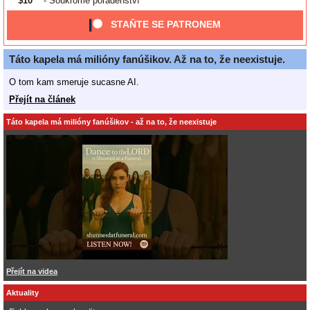
$10
- Soukromé poradenství
STAŇTE SE PATRONEM
Táto kapela má milióny fanúšikov. Až na to, že neexistuje.
O tom kam smeruje sucasne AI.
Přejít na článek
Táto kapela má milióny fanúšikov - až na to, že neexistuje
Přejít na videa
Aktuality