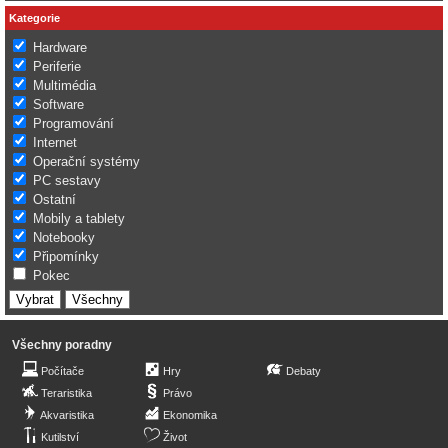
Kategorie
Hardware
Periferie
Multimédia
Software
Programování
Internet
Operační systémy
PC sestavy
Ostatní
Mobily a tablety
Notebooky
Připomínky
Pokec
Všechny poradny
Počítače
Hry
Debaty
Teraristika
Právo
Akvaristika
Ekonomika
Kutilství
Život