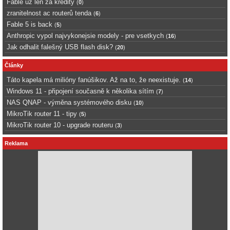
Fable uz len za kredity
(
0
)
zranitelnost ac routerů tenda
(
6
)
Fable 5 is back
(
5
)
Anthropic vypol najvykonejsie modely - pre vsetkych
(
16
)
Jak odhalit falešný USB flash disk?
(
20
)
Články
Táto kapela má milióny fanúšikov. Až na to, že neexistuje.
(
14
)
Windows 11 - připojení současně k několika sítím
(
7
)
NAS QNAP - výměna systémového disku
(
10
)
MikroTik router 11 - tipy
(
5
)
MikroTik router 10 - upgrade routeru
(
3
)
Reklama