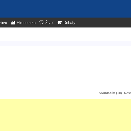
rávo
Ekonomika
Život
Debaty
Souhlasím (+0)
Neso