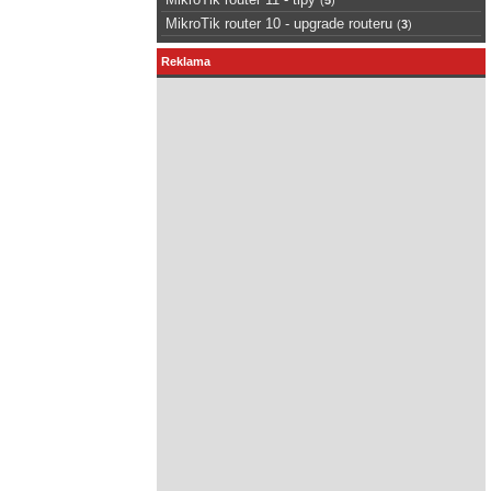
MikroTik router 10 - upgrade routeru
(
3
)
Reklama