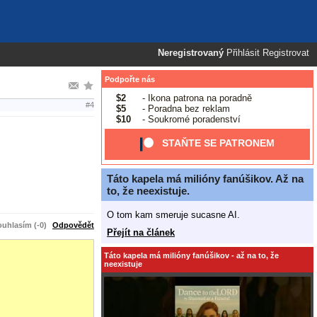
Neregistrovaný
Přihlásit
Registrovat
Podpořte nás
$2
- Ikona patrona na poradně
#4
$5
- Poradna bez reklam
$10
- Soukromé poradenství
STAŇTE SE PATRONEM
Táto kapela má milióny fanúšikov. Až na
to, že neexistuje.
O tom kam smeruje sucasne AI.
uhlasím (-0)
Odpovědět
Přejít na článek
Táto kapela má milióny fanúšikov - až na to, že
neexistuje