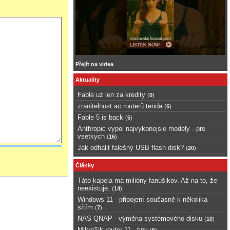
Přejít na videa
Aktuality
Fable uz len za kredity
(
0
)
zranitelnost ac routerů tenda
(
6
)
Fable 5 is back
(
5
)
Anthropic vypol najvykonejsie modely - pre
vsetkych
(
16
)
Jak odhalit falešný USB flash disk?
(
20
)
Články
Táto kapela má milióny fanúšikov. Až na to, že
neexistuje.
(
14
)
Windows 11 - připojení současně k několika
sítím
(
7
)
NAS QNAP - výměna systémového disku
(
10
)
MikroTik router 11 - tipy
(
5
)