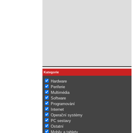
Kategorie
Hardware
Periferie
Multimédia
Software
Programování
Internet
Operační systémy
PC sestavy
Ostatní
Mobily a tablety