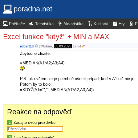
poradna.net
Počítače
Teraristika
Akvaristika
Kutilství
Hry
P
Excel funkce "když" + MIN a MAX
robert13
@
Wikan
,
05.03.2025
12:54
Zbytočne zložité:
=MEDIAN(A1*A2;A3;A4)
P.S. ak ovšem nie je potrebné ošetriť prípad, keď v A1 nič nie je...
Potom by to bolo:
=KDYŽ(A1="";"";MEDIAN(A1*A2;A3;A4))
Reakce na odpověď
1
Zadajte svou přezdívku:
2
Napište svou odpověď: