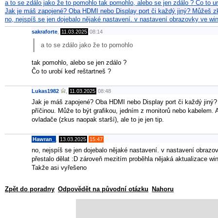
a to se zdálo jako že to pomohlo tak pomohlo, alebo se jen zdálo ? Čo to u
Jak je máš zapojené? Oba HDMI nebo Display port či každý jiný? Můžeš zk
no, nejspíš se jen dojebalo nějaké nastavení. v nastavení obrazovky ve 
sakraforte
,
11.03.2025
08:14
a to se zdálo jako že to pomohlo
tak pomohlo, alebo se jen zdálo ?
Čo to urobí keď reštartneš ?
Lukas1982
,
11.03.2025
08:48
Jak je máš zapojené? Oba HDMI nebo Display port či každý jiný? 
příčinou. Může to být grafikou, jedním z monitorů nebo kabelem
ovladače (zkus naopak starší), ale to je jen tip.
Hawran_
,
13.03.2025
15:47
no, nejspíš se jen dojebalo nějaké nastavení. v nastavení obrazo
přestalo dělat :D zároveň mezitím proběhla nějaká aktualizace wi
Takže asi vyřešeno
Zpět do poradny
Odpovědět na původní otázku
Nahoru