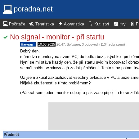
poradna.net
Počítače
Teraristika
Akvaristika
Kutilství
Hry
P
No signal - monitor - při startu
Hawran_
,
10.03.2025
20:47
,
Software
, 3 odpovědi (1134 zobrazení)
Dobrý den,
mám dva monitory na svém PC, do teďka bez jakýchkoli problém
Nyní se mi stává každý den, že při startu uvidím bootovací obraz
se měl načíst windows a já zadat přihlášení. Tento stav potom trvá
Už jsem zkusil zaktualizovat všechny ovladače v PC a beze změ
Nějaké zkušenosti s tímto problémem?
(Párkrát sem jeden monitor odpojil a pak zase připojil a to se zdá
Předmět