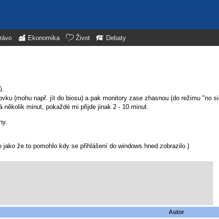
rávo
Ekonomika
Život
Debaty
ů.
ovku (mohu např. jít do biosu) a pak monitory zase zhasnou (do režimu "no si
 několik minut, pokaždé mi přijde jinak 2 - 10 minut.
ny.
lo jako že to pomohlo kdy se přihlášení do windows hned zobrazilo.)
Autor