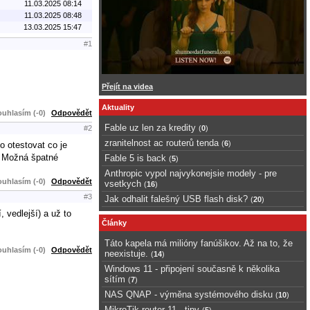
11.03.2025 08:14
11.03.2025 08:48
13.03.2025 15:47
#1
Přejít na videa
Aktuality
uhlasím (-0)
Odpovědět
Fable uz len za kredity
(
0
)
#2
zranitelnost ac routerů tenda
(
6
)
 otestovat co je
. Možná špatné
Fable 5 is back
(
5
)
Anthropic vypol najvykonejsie modely - pre
uhlasím (-0)
Odpovědět
vsetkych
(
16
)
#3
Jak odhalit falešný USB flash disk?
(
20
)
 vedlejší) a už to
Články
Táto kapela má milióny fanúšikov. Až na to, že
uhlasím (-0)
Odpovědět
neexistuje.
(
14
)
Windows 11 - připojení současně k několika
sítím
(
7
)
NAS QNAP - výměna systémového disku
(
10
)
MikroTik router 11 - tipy
(
5
)