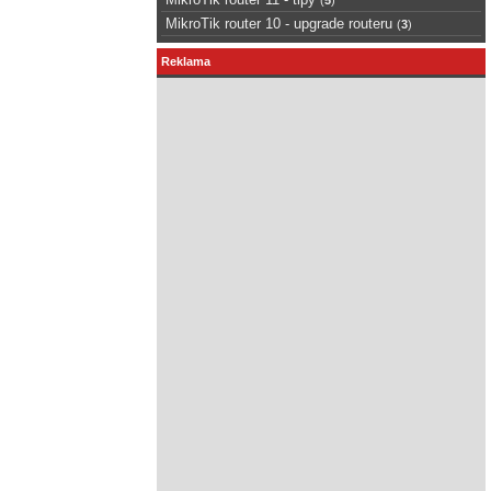
MikroTik router 10 - upgrade routeru
(
3
)
Reklama