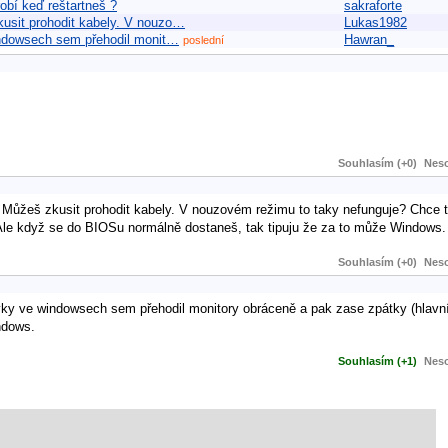
robí keď reštartneš ?
sakraforte
usit prohodit kabely. V nouzo…
Lukas1982
windowsech sem přehodil monit…
Hawran_
poslední
Souhlasím (+0)
Neso
Můžeš zkusit prohodit kabely. V nouzovém režimu to taky nefunguje? Chce to
. Ale když se do BIOSu normálně dostaneš, tak tipuju že za to může Windows
Souhlasím (+0)
Neso
vky ve windowsech sem přehodil monitory obráceně a pak zase zpátky (hlavní,
ndows.
Souhlasím (+1)
Neso