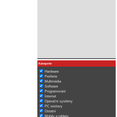
Kategorie
Hardware
Periferie
Multimédia
Software
Programování
Internet
Operační systémy
PC sestavy
Ostatní
Mobily a tablety