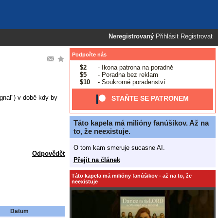
Neregistrovaný
Přihlásit
Registrovat
Podpořte nás
$2
- Ikona patrona na poradně
$5
- Poradna bez reklam
$10
- Soukromé poradenství
gnal") v době kdy by
STAŇTE SE PATRONEM
Táto kapela má milióny fanúšikov. Až na
to, že neexistuje.
O tom kam smeruje sucasne AI.
Odpovědět
Přejít na článek
Táto kapela má milióny fanúšikov - až na to, že
neexistuje
Datum