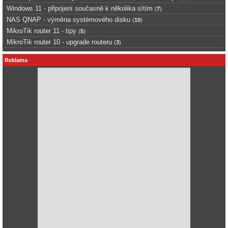
Windows 11 - připojení současně k několika sítím
(
7
)
NAS QNAP - výměna systémového disku
(
10
)
MikroTik router 11 - tipy
(
5
)
MikroTik router 10 - upgrade routeru
(
3
)
Reklama