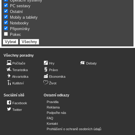
Operační systémy
PC sestavy
Ostatní
Mobily a tablety
Notebooky
Připomínky
Pokec
Všechny poradny
Počítače
Hry
Debaty
Teraristika
Právo
Akvaristika
Ekonomika
Kutilství
Život
Sociální sítě
Ostatní odkazy
Pravidla
Facebook
Reklama
Twitter
Podpořte nás
FAQ
Kontakt
Prohlášení o ochraně osobních údajů