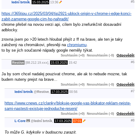
#5
lední brtník
,
15.03.2025
13:36
https://365tipu.cz/2025/03/04/tip2921-ublock-origin-v-chrome-i-edge-konci-
zabit-zamerne-google-cim-ho-nahradit/
chrome přešel na novou verzi api, cílem bylo znefunkčnit dosavadní
adblocky.
zrovna jsem po >20 letech hloubal přejít z ff na brave, ale ten je taky
založený na chromákovi, přesněji na
chromiumu
.
to by se jich současné nápady google neměly týkat.
Souhlasím (+0)
Nesouhlasím (-0)
Odpovědět
#6
Restive
[88.212.19.xxx],
15.03.2025
15:42
Ja by som chcel nadalej pouzivat chrome, ale ak to nebude mozne, tak
budem nuteny prejst na brave...
Souhlasím (+0)
Nesouhlasím (-0)
Odpovědět
#7
lední brtník
@
Restive
,
17.03.2025
00:56
https://www.cnews.cz/clanky/blokuje-google-vas-blokator-reklam-nejste-
sami-nastesti-existuje-jednoduche-reseni/
Souhlasím (+0)
Nesouhlasím (-0)
Odpovědět
#8
L-Core
@
lední brtník
,
17.03.2025
07:01
To může G. kdykoliv v budoucnu zarazit.