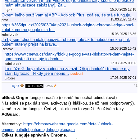
Ve starších verzích (mám Firefox 88) to dneska taky skončilo (přestože
mám aktualizace zakázány). Za…
15.03.2025 12:18
IQ37
Okrem iného používam aj ABP - Adblock Plus, zdá sa, že stále funguje...
15.03.2025 11:47
pme
https://365tipu.cz/2025/03/04/tip2921-ublock-origin-v-chrome-i-edge-konci-
zabit-zamerne-google-cim-h…
15.03.2025 13:36
lední brtník
Ja by som chcel nadalej pouzivat chrome, ale ak to nebude mozne, tak
budem nuteny prejst na brave...
15.03.2025 15:42
Restive
https://www.cnews.cz/clanky/blokuje-google-vas-blokator-reklam-nejste-
sami-nastesti-existuje-jednodu…
17.03.2025 00:56
lední brtník
To může G. kdykoliv v budoucnu zarazit. Oč jednodušší to máme my
staří fajrfoxáci. Nikdy jsem nepřiš…
poslední
17.03.2025 07:01
L-Core
#1
IQ37
,
14.03.2025
23:56
uBlock Origin
funguje i nadále (nesmíš ho nechat odinstalovat).
Následně se pak dá znovu aktivovat (s hláškou, že už není podporovaný).
U mě to zatím funguje. Čert ví, jak dlouho to vydrží. Používám taky
AdGuard
.
Alternativy:
https://chromewebstore.google.com/detail/ublock-
origin/cjpalhdlnbpafiamejdnhcphjbkeiagm
Odkaz funguje správně v Chrome.