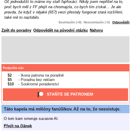
Oč jednodušší to máme my staří fajrfoxáci. Nikdy jsem nepřišel na to,
proč bych měl z FF přejít na chromajzla, co bych tím získal… Je ale
pravda, že když v nějaké (65?) verzi přestaly fungovat stará rozšíření,
také mě to nazlobilo.
Souhlasím (+0)
Nesouhlasím (-0)
Odpovědět
Zpět do poradny
Odpovědět na původní otázku
Nahoru
Podpořte nás
$2
- Ikona patrona na poradně
$5
- Poradna bez reklam
$10
- Soukromé poradenství
STAŇTE SE PATRONEM
Táto kapela má milióny fanúšikov. Až na to, že neexistuje.
O tom kam smeruje sucasne AI.
Přejít na článek