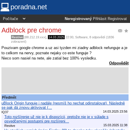
poradna.net
Neregistrovaný
Přihlásit
Registrovat
Adblock pre chrome
Restive
[88.212.19.xxx],
14.03.2025
22:00
,
Software
, 8 odpovědí (1836
zobrazení)
Pouzivam google chrome a uz asi tyzden mi ziadny adblock nefunguje a je
to celkom na nervy, poznate nejaky co este funguje ?
Nieco som nasiel na nete, ale zatial bez 100% vysledku.
Odpovědět
Předmět
uBlock Origin funguje i nadále (nesmíš ho nechat odinstalovat). Následně
se pak dá znovu aktivovat (…
14.03.2025 23:56
IQ37
Toto rozšírenie už nie je k dispozícii, pretože nie je v súlade s
osvedčenými postupmi pre rozšíreni…
15.03.2025 11:38
Restive