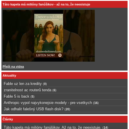
Táto kapela má milióny fanúšikov - až na to, že neexistuje
Přejít na videa
Aktuality
Fable uz len za kredity
(
0
)
zranitelnost ac routerů tenda
(
6
)
Fable 5 is back
(
5
)
Anthropic vypol najvykonejsie modely - pre vsetkych
(
16
)
Jak odhalit falešný USB flash disk?
(
20
)
Články
Táto kapela má milióny fanúšikov. Až na to, že neexistuje.
(
14
)