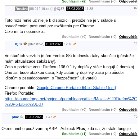
Souhlasím (+2)
Nesouhlasím (-0)
Odpovědět
#2
Restive
[88.212.19.xxx]
@
IQ37
,
15.03.2025
11:38
Toto rozšírenie už nie je k dispozícii, pretože nie je v súlade s
osvedčenými postupmi pre rozšírenia pre Chrome.
Cize mi to nepomoze...
Souhlasím (+0)
Nesouhlasím (-0)
Odpovědět
#4
IQ37
@
Restive
,
15.03.2025
12:18
Ve starších verzích (mám Firefox 88) to dneska taky skončilo (přestože
mám aktualizace zakázány).
Zato v portable verzi Firefoxu 136.0.1 ty doplňky stále fungují (i dneska).
Ono asi bude otázkou času, kdy autoři ty doplňky zase přizpůsobí
idiotům s pseudoobavami o "bezpečnost" uživatelů.
Chrome portable:
Google Chrome Portable 64-bit Stable (Test)
Firefox Portable:
https://sourceforge.net/projects/portableapps/files/Mozilla%20Firefox%2C
%20Portable%20Ed./
Souhlasím (+0)
Nesouhlasím (-0)
Odpovědět
#3
pme
,
15.03.2025
11:47
Okrem iného používam aj ABP - Adblock
Plus
, zdá sa, že stále funguje...
Souhlasím (+1)
Nesouhlasím (-0)
Odpovědět