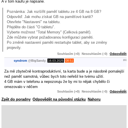
A v tom kaufu je napsane.
Poznámka: Jak rozšířit paměť tabletu ze 4 GB na 8 GB?
Odpověď: Jak mohu získat GB na paměťové kartě?
Otevřete "Nastavení" na tabletu.
Přejděte do části "O tabletu".
Vyberte možnost "Total Memory" (Celková paměť).
Zde můžete vybrat požadovanou konfiguraci paměti.
Po změně nastavení paměti restartujte tablet, aby se změny
projevily.
Souhlasím (+0)
Nesouhlasím (-0)
Odpovědět
#4
syndrom
@
BigSandy
,
16.03.2025
08:51
Za mě zbytečně kontraproduktivní, ta karta bude a je násobně pomalejší
než paměť samotná, vůbec bych toto neřešil ke tvému užití.
4 GB mám v telefonu a nepozoruju že by mi to nějak chybělo či
omezovalo v něčem
Souhlasím (+0)
Nesouhlasím (-0)
Odpovědět
Zpět do poradny
Odpovědět na původní otázku
Nahoru