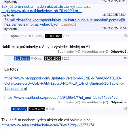
15.03.2025 15:20
BigSandy
Tak ještě to necham tyden uležet ale asi vyhrala alza.
https://www.alza.cz/blackview-tab-70-wifi?dq=…
16.03.2025 08:34
BigSandy
Za mě zbytečně kontraproduktivní, ta karta bude a je násobně pomalejší
než paměť samotná, vůbec bych…
poslední
16.03.2025 08:51
syndrom
#1
Kyncl
[212.20.115.xxx],
15.03.2025
11:09
Naklikej si požadavky u Alzy a výsledek hledej na Ali...
Souhlasím (+0)
Nesouhlasím (-0)
Odpovědět
#2
BigSandy
@
Kyncl
,
15.03.2025
15:20
Co toto?
https://www.banggood.com/Updated-Version-N-ONE-NPad-Q-MT8183-
Octa-Core-6GB+6GB-RAM-128GB-ROM-10_1-Inch-Android-13-Tablet-p-
1987555.html
https://www.kaufland.cz/product/479439547/?id_unit=387344862493
Souhlasím (+0)
Nesouhlasím (-0)
Odpovědět
#3
BigSandy
,
16.03.2025
08:34
Tak ještě to necham tyden uležet ale asi vyhrala alza.
https://www.alza.cz/blackview-tab-70-wifi?dq=12273174