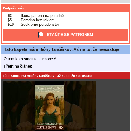
Podpořte nás
$2
- Ikona patrona na poradně
$5
- Poradna bez reklam
$10
- Soukromé poradenství
STAŇTE SE PATRONEM
Táto kapela má milióny fanúšikov. Až na to, že neexistuje.
O tom kam smeruje sucasne AI.
Přejít na článek
Táto kapela má milióny fanúšikov - až na to, že neexistuje