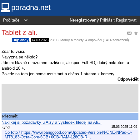
poradna.net
Neregistrovaný
Přihlásit
Registrovat
Tablet z ali.
BigSandy
,
14.03.2025
23:03
,
Mobily a tablety
, 4 odpovědi (1414 zobrazení)
Zdar tu všici.
Navyzna se někdo?
Jde mi hlavně o rozumne rozlišení, alespon Full HD, dobrý mikrofom a
android 10 +.
Pojede na tom jen home assistant a občas 1 stream z kamery.
Odpovědět
Předmět
Naklikej si požadavky u Alzy a výsledek hledej na Ali...
15.03.2025 11:09
Kyncl
Co toto? https://www.banggood.com/Updated-Version-N-ONE-NPad-Q-
MT8183-Octa-Core-6GB+6GB-RAM-128GB-R…