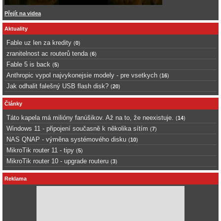
Přejít na videa
Aktuality
Fable uz len za kredity
(
0
)
zranitelnost ac routerů tenda
(
6
)
Fable 5 is back
(
5
)
Anthropic vypol najvykonejsie modely - pre vsetkych
(
16
)
Jak odhalit falešný USB flash disk?
(
20
)
Články
Táto kapela má milióny fanúšikov. Až na to, že neexistuje.
(
14
)
Windows 11 - připojení současně k několika sítím
(
7
)
NAS QNAP - výměna systémového disku
(
10
)
MikroTik router 11 - tipy
(
5
)
MikroTik router 10 - upgrade routeru
(
3
)
Reklama