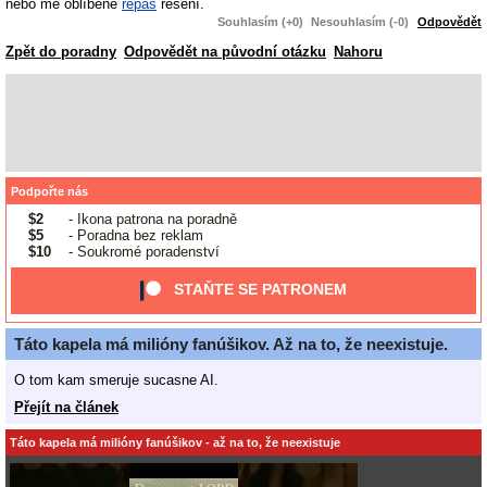
nebo mé oblíbené
repas
řešení.
Souhlasím (+0)
Nesouhlasím (-0)
Odpovědět
Zpět do poradny
Odpovědět na původní otázku
Nahoru
Podpořte nás
$2
- Ikona patrona na poradně
$5
- Poradna bez reklam
$10
- Soukromé poradenství
STAŇTE SE PATRONEM
Táto kapela má milióny fanúšikov. Až na to, že neexistuje.
O tom kam smeruje sucasne AI.
Přejít na článek
Táto kapela má milióny fanúšikov - až na to, že neexistuje