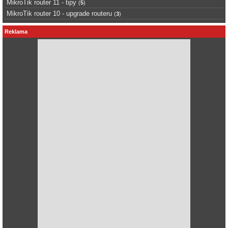
MikroTik router 11 - tipy
(
5
)
MikroTik router 10 - upgrade routeru
(
3
)
Reklama