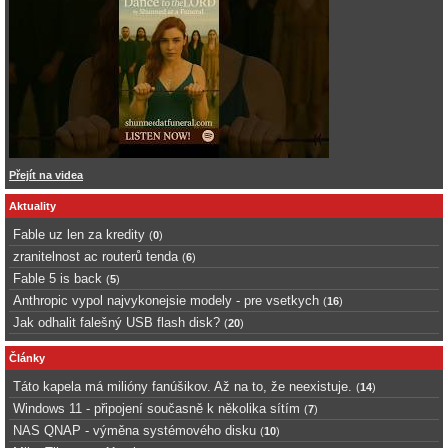
Přejít na videa
Aktuality
Fable uz len za kredity
(
0
)
zranitelnost ac routerů tenda
(
6
)
Fable 5 is back
(
5
)
Anthropic vypol najvykonejsie modely - pre vsetkych
(
16
)
Jak odhalit falešný USB flash disk?
(
20
)
Články
Táto kapela má milióny fanúšikov. Až na to, že neexistuje.
(
14
)
Windows 11 - připojení současně k několika sítím
(
7
)
NAS QNAP - výměna systémového disku
(
10
)