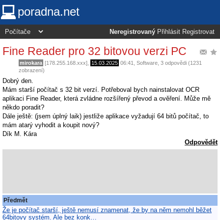
poradna.net
Neregistrovaný
Přihlásit
Registrovat
Fine Reader pro 32 bitovou verzi PC
mirokara
[178.255.168.xxx],
15.03.2025
06:41
,
Software
, 3 odpovědi (1231
zobrazení)
Dobrý den.
Mám starší počítač s 32 bit verzí. Potřeboval bych nainstalovat OCR
aplikaci Fine Reader, která zvládne rozšířený převod a ověření. Může mě
někdo poradit?
Dále ještě: (jsem úplný laik) jestliže aplikace vyžadují 64 bitů počítač, to
mám atarý vyhodit a koupit nový?
Dík M. Kára
Odpovědět
Předmět
Že je počítač starší, ještě nemusí znamenat, že by na něm nemohl běžet
64bitovy systém. Ale bez konk…