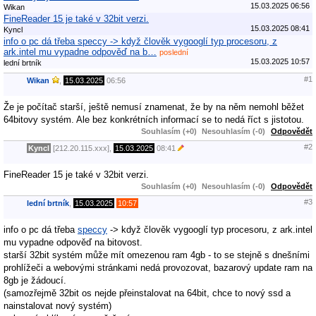
15.03.2025 06:56
Wikan
FineReader 15 je také v 32bit verzi.
15.03.2025 08:41
Kyncl
info o pc dá třeba speccy -> když člověk vygooglí typ procesoru, z
ark.intel mu vypadne odpověď na b…
poslední
15.03.2025 10:57
lední brtník
#1
Wikan
,
15.03.2025
06:56
Že je počítač starší, ještě nemusí znamenat, že by na něm nemohl běžet
64bitovy systém. Ale bez konkrétních informací se to nedá říct s jistotou.
Souhlasím (+0)
Nesouhlasím (-0)
Odpovědět
#2
Kyncl
[212.20.115.xxx],
15.03.2025
08:41
FineReader 15 je také v 32bit verzi.
Souhlasím (+0)
Nesouhlasím (-0)
Odpovědět
#3
lední brtník
,
15.03.2025
10:57
info o pc dá třeba
speccy
-> když člověk vygooglí typ procesoru, z ark.intel
mu vypadne odpověď na bitovost.
starší 32bit systém může mít omezenou ram 4gb - to se stejně s dnešními
prohlížeči a webovými stránkami nedá provozovat, bazarový update ram na
8gb je žádoucí.
(samozřejmě 32bit os nejde přeinstalovat na 64bit, chce to nový ssd a
nainstalovat nový systém)