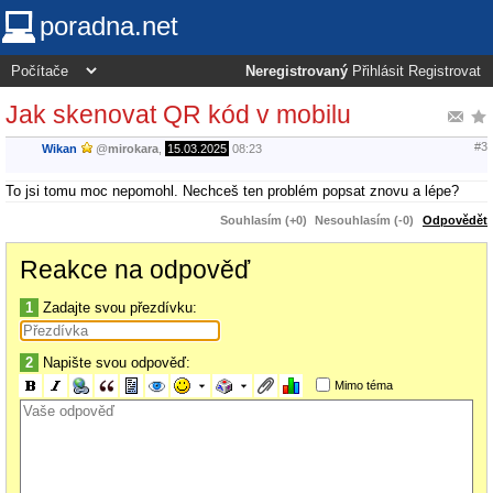
poradna.net
Neregistrovaný
Přihlásit
Registrovat
Jak skenovat QR kód v mobilu
#3
Wikan
@
mirokara
,
15.03.2025
08:23
To jsi tomu moc nepomohl. Nechceš ten problém popsat znovu a lépe?
Souhlasím (+0)
Nesouhlasím (-0)
Odpovědět
Reakce na odpověď
1
Zadajte svou přezdívku:
2
Napište svou odpověď:
Mimo téma