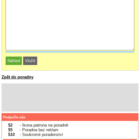
Zpět do poradny
Podpořte nás
$2
- Ikona patrona na poradně
$5
- Poradna bez reklam
$10
- Soukromé poradenství