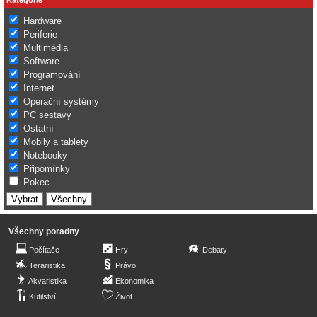
Hardware
Periferie
Multimédia
Software
Programování
Internet
Operační systémy
PC sestavy
Ostatní
Mobily a tablety
Notebooky
Připomínky
Pokec
Všechny poradny
Počítače
Hry
Debaty
Teraristika
Právo
Akvaristika
Ekonomika
Kutilství
Život