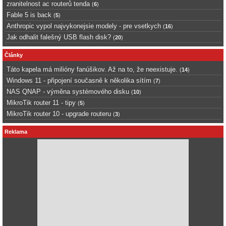
zranitelnost ac routerů tenda
(
6
)
Fable 5 is back
(
5
)
Anthropic vypol najvykonejsie modely - pre vsetkych
(
16
)
Jak odhalit falešný USB flash disk?
(
20
)
Články
Táto kapela má milióny fanúšikov. Až na to, že neexistuje.
(
14
)
Windows 11 - připojení současně k několika sítím
(
7
)
NAS QNAP - výměna systémového disku
(
10
)
MikroTik router 11 - tipy
(
5
)
MikroTik router 10 - upgrade routeru
(
3
)
Reklama