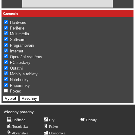
Kategorie
Hardware
Periferie
Multimédia
Software
Programování
Internet
Operační systémy
PC sestavy
Ostatní
Mobily a tablety
Notebooky
Připomínky
Pokec
Všechny poradny
Počítače
Hry
Debaty
Teraristika
Právo
Akvaristika
Ekonomika