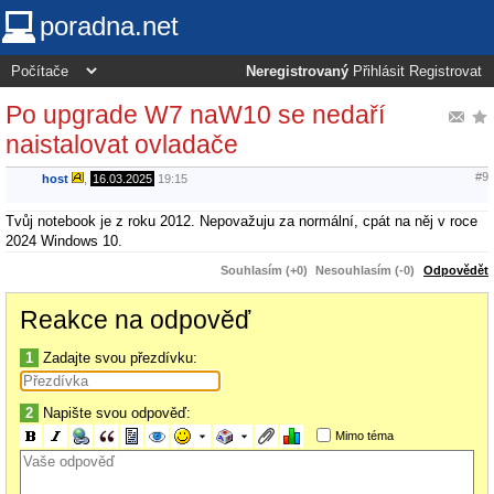
poradna.net
Neregistrovaný
Přihlásit
Registrovat
Po upgrade W7 naW10 se nedaří
naistalovat ovladače
#9
host
,
16.03.2025
19:15
Tvůj notebook je z roku 2012. Nepovažuju za normální, cpát na něj v roce
2024 Windows 10.
Souhlasím (+0)
Nesouhlasím (-0)
Odpovědět
Reakce na odpověď
1
Zadajte svou přezdívku:
2
Napište svou odpověď:
Mimo téma