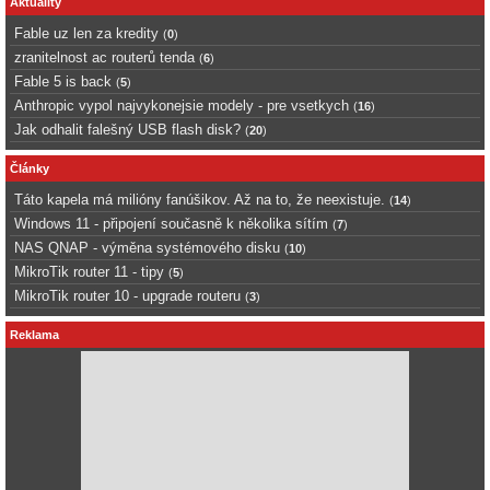
Aktuality
Fable uz len za kredity
(
0
)
zranitelnost ac routerů tenda
(
6
)
Fable 5 is back
(
5
)
Anthropic vypol najvykonejsie modely - pre vsetkych
(
16
)
Jak odhalit falešný USB flash disk?
(
20
)
Články
Táto kapela má milióny fanúšikov. Až na to, že neexistuje.
(
14
)
Windows 11 - připojení současně k několika sítím
(
7
)
NAS QNAP - výměna systémového disku
(
10
)
MikroTik router 11 - tipy
(
5
)
MikroTik router 10 - upgrade routeru
(
3
)
Reklama