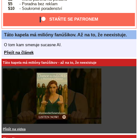
$5
- Poradna bez reklam
$10
- Soukromé poradenství
STAŇTE SE PATRONEM
Táto kapela má milióny fanúšikov. Až na to, že neexistuje.
O tom kam smeruje sucasne AI.
Přejít na článek
Táto kapela má milióny fanúšikov - až na to, že neexistuje
Přejít na videa