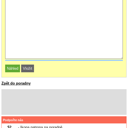
Zpět do poradny
Podpořte nás
$2
- Ikona patrona na poradně