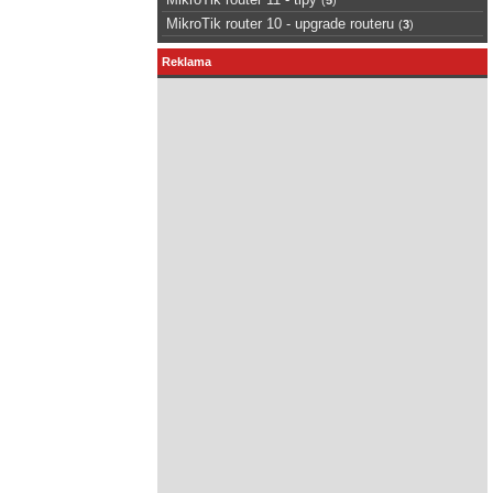
MikroTik router 10 - upgrade routeru
(
3
)
Reklama