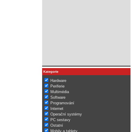
Kategorie
Hardware
Periferie
Multimédia
Software
Programování
Internet
Operační systémy
PC sestavy
Ostatní
Mobily a tablety