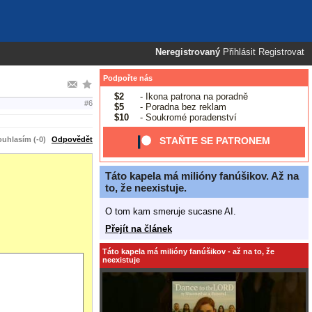
Neregistrovaný
Přihlásit
Registrovat
Podpořte nás
$2
- Ikona patrona na poradně
#6
$5
- Poradna bez reklam
$10
- Soukromé poradenství
uhlasím (-0)
Odpovědět
STAŇTE SE PATRONEM
Táto kapela má milióny fanúšikov. Až na
to, že neexistuje.
O tom kam smeruje sucasne AI.
Přejít na článek
Táto kapela má milióny fanúšikov - až na to, že
neexistuje