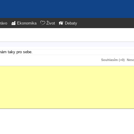
rávo
Ekonomika
Život
Debaty
chám taky pro sebe.
Souhlasím (+0)
Neso