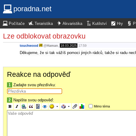
poradna.net
Počítače
Teraristika
Akvaristika
Kutilství
Hry
P
Lze odblokovat obrazovku
touchwood
@
Haman
,
18.03.2025
17:59
Děkujeme, že si tak vážíš pomoci jiných rádců, takže si radu ne
Reakce na odpověď
1
Zadajte svou přezdívku:
2
Napište svou odpověď:
Mimo téma