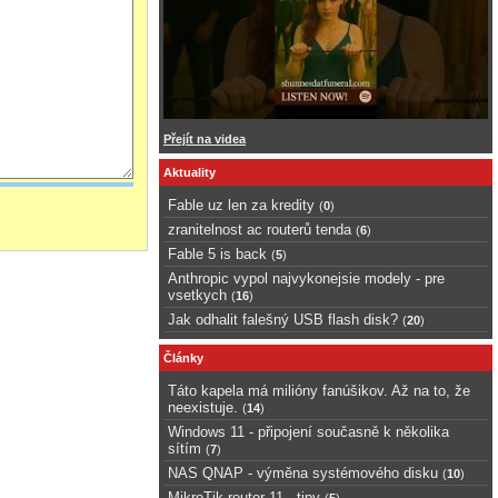
Přejít na videa
Aktuality
Fable uz len za kredity
(
0
)
zranitelnost ac routerů tenda
(
6
)
Fable 5 is back
(
5
)
Anthropic vypol najvykonejsie modely - pre
vsetkych
(
16
)
Jak odhalit falešný USB flash disk?
(
20
)
Články
Táto kapela má milióny fanúšikov. Až na to, že
neexistuje.
(
14
)
Windows 11 - připojení současně k několika
sítím
(
7
)
NAS QNAP - výměna systémového disku
(
10
)
MikroTik router 11 - tipy
(
5
)