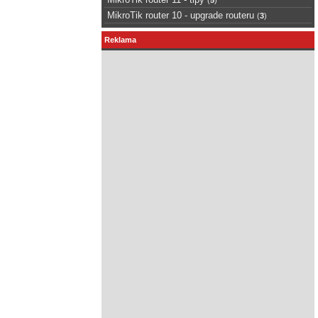
MikroTik router 10 - upgrade routeru
(
3
)
Reklama