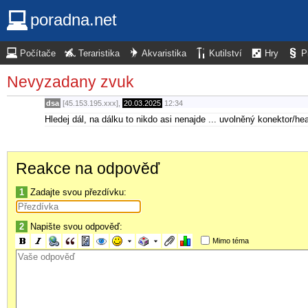
poradna.net
Počítače
Teraristika
Akvaristika
Kutilství
Hry
P
Nevyzadany zvuk
dsa
[45.153.195.xxx],
20.03.2025
12:34
Hledej dál, na dálku to nikdo asi nenajde ... uvolněný konektor/h
Reakce na odpověď
1
Zadajte svou přezdívku:
2
Napište svou odpověď:
Mimo téma