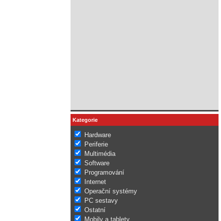
Kategorie
Hardware
Periferie
Multimédia
Software
Programování
Internet
Operační systémy
PC sestavy
Ostatní
Mobily a tablety