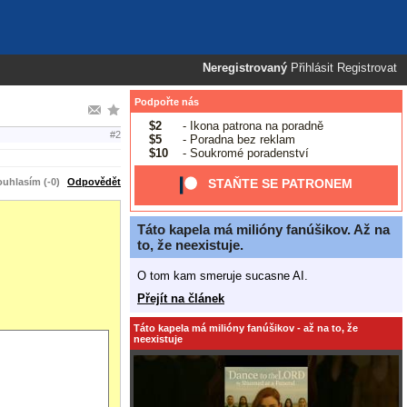
Neregistrovaný
Přihlásit
Registrovat
Podpořte nás
$2
- Ikona patrona na poradně
#2
$5
- Poradna bez reklam
$10
- Soukromé poradenství
uhlasím (-0)
Odpovědět
STAŇTE SE PATRONEM
Táto kapela má milióny fanúšikov. Až na
to, že neexistuje.
O tom kam smeruje sucasne AI.
Přejít na článek
Táto kapela má milióny fanúšikov - až na to, že
neexistuje