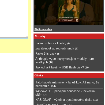
Přejít na videa
Aktuality
Fable uz len za kredity
(
0
)
zranitelnost ac routerů tenda
(
6
)
Fable 5 is back
(
5
)
Anthropic vypol najvykonejsie modely - pre
vsetkych
(
16
)
Jak odhalit falešný USB flash disk?
(
20
)
Články
Táto kapela má milióny fanúšikov. Až na to, že
neexistuje.
(
14
)
Windows 11 - připojení současně k několika
sítím
(
7
)
NAS QNAP - výměna systémového disku
(
10
)
MikroTik router 11 - tipy
(
5
)