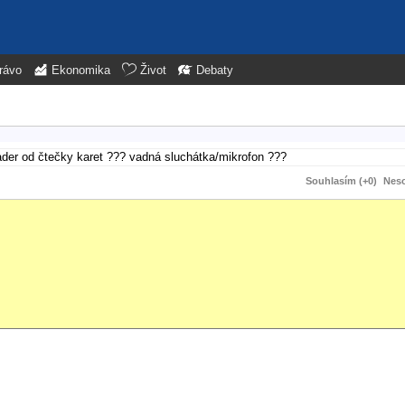
rávo
Ekonomika
Život
Debaty
eader od čtečky karet ??? vadná sluchátka/mikrofon ???
Souhlasím (+0)
Neso