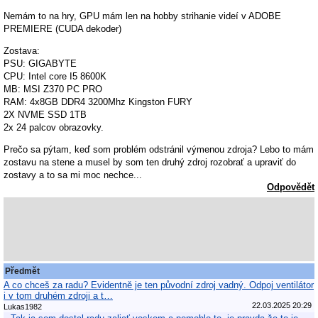
Nemám to na hry, GPU mám len na hobby strihanie videí v ADOBE
PREMIERE (CUDA dekoder)
Zostava:
PSU: GIGABYTE
CPU: Intel core I5 8600K
MB: MSI Z370 PC PRO
RAM: 4x8GB DDR4 3200Mhz Kingston FURY
2X NVME SSD 1TB
2x 24 palcov obrazovky.
Prečo sa pýtam, keď som problém odstránil výmenou zdroja? Lebo to mám
zostavu na stene a musel by som ten druhý zdroj rozobrať a upraviť do
zostavy a to sa mi moc nechce...
Odpovědět
Předmět
A co chceš za radu? Evidentně je ten původní zdroj vadný. Odpoj ventilátor
i v tom druhém zdroji a t…
22.03.2025 20:29
Lukas1982