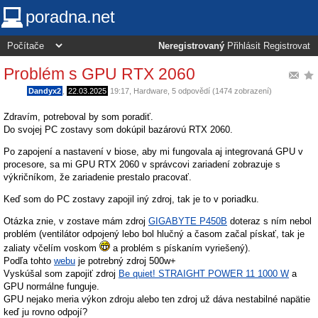
poradna.net
Neregistrovaný
Přihlásit
Registrovat
Problém s GPU RTX 2060
Dandyx2
,
22.03.2025
19:17
,
Hardware
, 5 odpovědí (1474 zobrazení)
Zdravím, potreboval by som poradiť.
Do svojej PC zostavy som dokúpil bazárovú RTX 2060.
Po zapojení a nastavení v biose, aby mi fungovala aj integrovaná GPU v
procesore, sa mi GPU RTX 2060 v správcovi zariadení zobrazuje s
výkričníkom, že zariadenie prestalo pracovať.
Keď som do PC zostavy zapojil iný zdroj, tak je to v poriadku.
Otázka znie, v zostave mám zdroj
GIGABYTE P450B
doteraz s ním nebol
problém (ventilátor odpojený lebo bol hlučný a časom začal pískať, tak je
zaliaty včelím voskom
a problém s pískaním vyriešený).
Podľa tohto
webu
je potrebný zdroj 500w+
Vyskúšal som zapojiť zdroj
Be quiet! STRAIGHT POWER 11 1000 W
a
GPU normálne funguje.
GPU nejako meria výkon zdroju alebo ten zdroj už dáva nestabilné napätie
keď ju rovno odpojí?