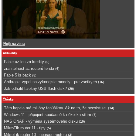
Přejít na videa
Aktuality
Fable uz len za kredity
(
0
)
zranitelnost ac routerů tenda
(
6
)
Fable 5 is back
(
5
)
Anthropic vypol najvykonejsie modely - pre vsetkych
(
16
)
Jak odhalit falešný USB flash disk?
(
20
)
Články
Táto kapela má milióny fanúšikov. Až na to, že neexistuje.
(
14
)
Windows 11 - připojení současně k několika sítím
(
7
)
NAS QNAP - výměna systémového disku
(
10
)
MikroTik router 11 - tipy
(
5
)
MikroTik router 10 - upgrade routeru
(
3
)