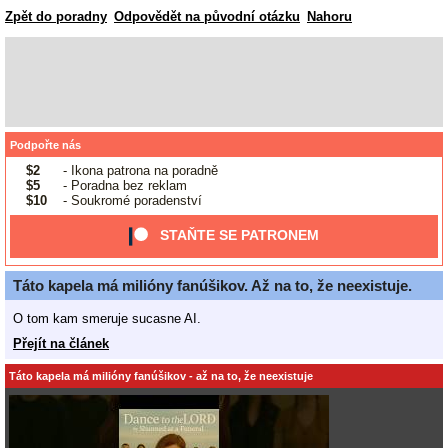
Zpět do poradny
Odpovědět na původní otázku
Nahoru
Podpořte nás
$2
- Ikona patrona na poradně
$5
- Poradna bez reklam
$10
- Soukromé poradenství
STAŇTE SE PATRONEM
Táto kapela má milióny fanúšikov. Až na to, že neexistuje.
O tom kam smeruje sucasne AI.
Přejít na článek
Táto kapela má milióny fanúšikov - až na to, že neexistuje