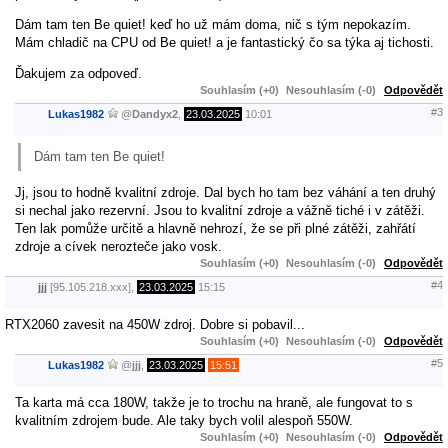
Dám tam ten Be quiet! keď ho už mám doma, nič s tým nepokazím.
Mám chladič na CPU od Be quiet! a je fantastický čo sa týka aj tichosti.
Ďakujem za odpoveď.
Souhlasím (+0)
Nesouhlasím (-0)
Odpovědět
#3
Lukas1982
@
Dandyx2
,
23.03.2025
10:01
Dám tam ten Be quiet!
Jj, jsou to hodně kvalitní zdroje. Dal bych ho tam bez váhání a ten druhý
si nechal jako rezervní. Jsou to kvalitní zdroje a vážně tiché i v zátěži.
Ten lak pomůže určitě a hlavně nehrozí, že se při plné zátěži, zahřátí
zdroje a cívek nerozteče jako vosk.
Souhlasím (+0)
Nesouhlasím (-0)
Odpovědět
#4
jjj
[95.105.218.xxx],
23.03.2025
15:15
RTX2060 zavesit na 450W zdroj. Dobre si pobavil...
Souhlasím (+0)
Nesouhlasím (-0)
Odpovědět
#5
Lukas1982
@
jjj
,
23.03.2025
15:51
Ta karta má cca 180W, takže je to trochu na hraně, ale fungovat to s
kvalitním zdrojem bude. Ale taky bych volil alespoň 550W.
Souhlasím (+0)
Nesouhlasím (-0)
Odpovědět