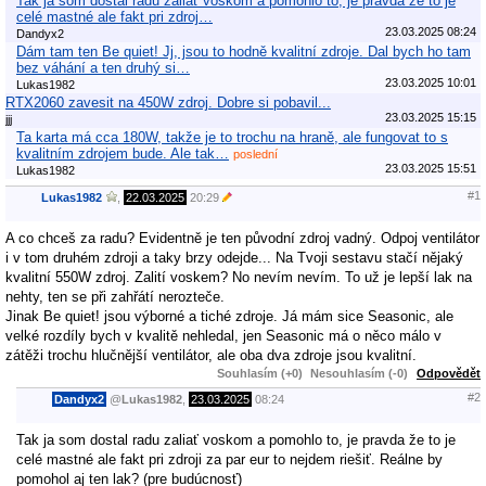
Tak ja som dostal radu zaliať voskom a pomohlo to, je pravda že to je
celé mastné ale fakt pri zdroj…
23.03.2025 08:24
Dandyx2
Dám tam ten Be quiet! Jj, jsou to hodně kvalitní zdroje. Dal bych ho tam
bez váhání a ten druhý si…
23.03.2025 10:01
Lukas1982
RTX2060 zavesit na 450W zdroj. Dobre si pobavil...
23.03.2025 15:15
jjj
Ta karta má cca 180W, takže je to trochu na hraně, ale fungovat to s
kvalitním zdrojem bude. Ale tak…
poslední
23.03.2025 15:51
Lukas1982
#1
Lukas1982
,
22.03.2025
20:29
A co chceš za radu? Evidentně je ten původní zdroj vadný. Odpoj ventilátor
i v tom druhém zdroji a taky brzy odejde... Na Tvoji sestavu stačí nějaký
kvalitní 550W zdroj. Zalití voskem? No nevím nevím. To už je lepší lak na
nehty, ten se při zahřátí nerozteče.
Jinak Be quiet! jsou výborné a tiché zdroje. Já mám sice Seasonic, ale
velké rozdíly bych v kvalitě nehledal, jen Seasonic má o něco málo v
zátěži trochu hlučnější ventilátor, ale oba dva zdroje jsou kvalitní.
Souhlasím (+0)
Nesouhlasím (-0)
Odpovědět
#2
Dandyx2
@
Lukas1982
,
23.03.2025
08:24
Tak ja som dostal radu zaliať voskom a pomohlo to, je pravda že to je
celé mastné ale fakt pri zdroji za par eur to nejdem riešiť. Reálne by
pomohol aj ten lak? (pre budúcnosť)