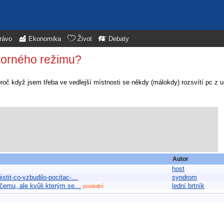
rávo
Ekonomika
Život
Debaty
porného režimu?
oč když jsem třeba ve vedlejší místnosti se někdy (málokdy) rozsvítí pc z u
Autor
host
istit-co-vzbudilo-pocitac-…
syndrom
ičemu, ale kvůli kterým se…
lední brtník
poslední