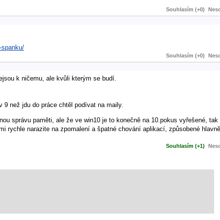
Souhlasím (+0)
Neso
u-spanku/
Souhlasím (+0)
Neso
ejsou k ničemu, ale kvůli kterým se budí.
9 než jdu do práce chtěl podívat na maily.
tnou správu paměti, ale že ve win10 je to konečně na 10.pokus vyřešené, tak 
mi rychle narazite na zpomalení a špatné chování aplikací, způsobené hlavn
Souhlasím (+1)
Neso