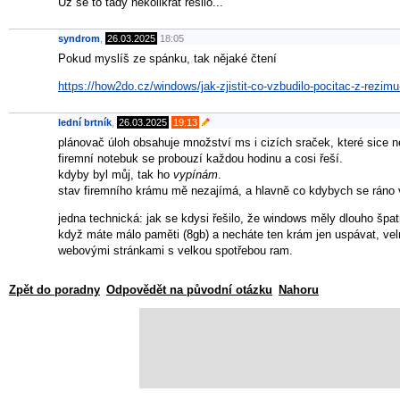
Už se to tady několikrát řešilo...
syndrom
,
26.03.2025
18:05
Pokud myslíš ze spánku, tak nějaké čtení
https://how2do.cz/windows/jak-zjistit-co-vzbudilo-pocitac-z-rezim
lední brtník
,
26.03.2025
19:13
plánovač úloh obsahuje množství ms i cizích sraček, které sice n
firemní notebuk se probouzí každou hodinu a cosi řeší.
kdyby byl můj, tak ho
vypínám
.
stav firemního krámu mě nezajímá, a hlavně co kdybych se ráno v 
jedna technická: jak se kdysi řešilo, že windows měly dlouho špa
když máte málo paměti (8gb) a necháte ten krám jen uspávat, vel
webovými stránkami s velkou spotřebou ram.
Zpět do poradny
Odpovědět na původní otázku
Nahoru