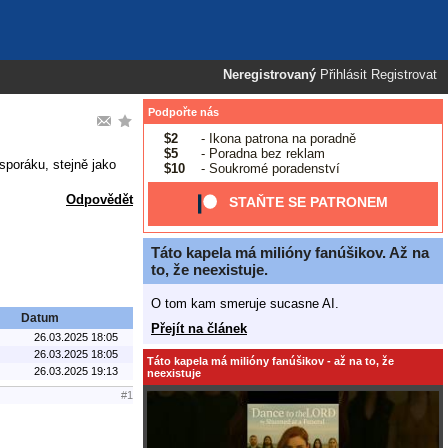
Neregistrovaný
Přihlásit
Registrovat
Podpořte nás
$2
- Ikona patrona na poradně
$5
- Poradna bez reklam
sporáku, stejně jako
$10
- Soukromé poradenství
Odpovědět
STAŇTE SE PATRONEM
Táto kapela má milióny fanúšikov. Až na
to, že neexistuje.
O tom kam smeruje sucasne AI.
Datum
Přejít na článek
26.03.2025 18:05
26.03.2025 18:05
Táto kapela má milióny fanúšikov - až na to, že
26.03.2025 19:13
neexistuje
#1