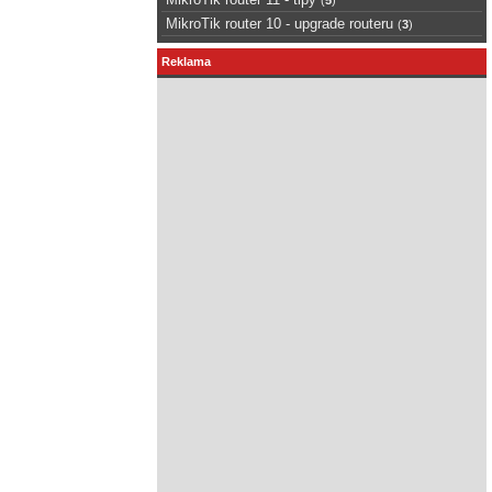
MikroTik router 10 - upgrade routeru
(
3
)
Reklama