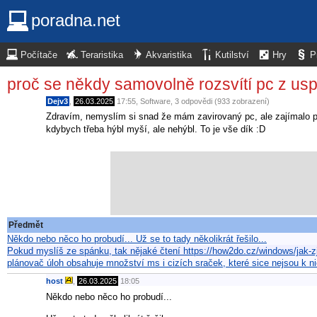
poradna.net
Počítače
Teraristika
Akvaristika
Kutilství
Hry
P
proč se někdy samovolně rozsvítí pc z us
Dejv3
,
26.03.2025
17:55
,
Software
, 3 odpovědi (933 zobrazení)
Zdravím, nemyslím si snad že mám zavirovaný pc, ale zajímalo pr
kdybych třeba hýbl myší, ale nehýbl. To je vše dík :D
Předmět
Někdo nebo něco ho probudí... Už se to tady několikrát řešilo...
Pokud myslíš ze spánku, tak nějaké čtení https://how2do.cz/windows/jak-zj
plánovač úloh obsahuje množství ms i cizích sraček, které sice nejsou k n
host
,
26.03.2025
18:05
Někdo nebo něco ho probudí...