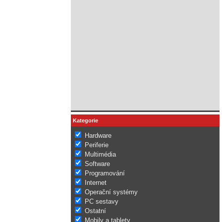
Kategorie
Hardware
Periferie
Multimédia
Software
Programování
Internet
Operační systémy
PC sestavy
Ostatní
Mobily a tablety