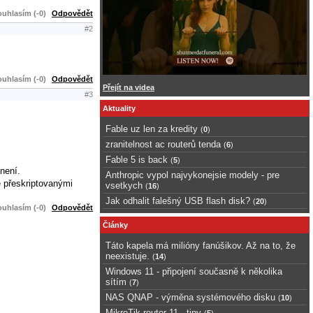
uhlasím (-0)
Odpovědět
#2
uhlasím (-0)
Odpovědět
Přejít na videa
#3
Aktuality
Fable uz len za kredity
(
0
)
zranitelnost ac routerů tenda
(
6
)
Fable 5 is back
(
5
)
není.
Anthropic vypol najvykonejsie modely - pre
ě přeskriptovanými
vsetkych
(
16
)
Jak odhalit falešný USB flash disk?
(
20
)
uhlasím (-0)
Odpovědět
Články
Táto kapela má milióny fanúšikov. Až na to, že
neexistuje.
(
14
)
Windows 11 - připojení současně k několika
sítím
(
7
)
NAS QNAP - výměna systémového disku
(
10
)
MikroTik router 11 - tipy
(
5
)