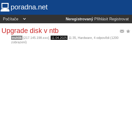
poradna.net
Neregistrovaný
Přihlásit
Registrovat
Upgrade disk v ntb
truhlik
[217.145.198.xxx],
11.04.2025
11:35
,
Hardware
, 4 odpovědi (1200
zobrazení)