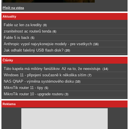
Přejít na videa
Aktuality
Fable uz len za kredity
(
0
)
zranitelnost ac routerů tenda
(
6
)
Fable 5 is back
(
5
)
Anthropic vypol najvykonejsie modely - pre vsetkych
(
16
)
Jak odhalit falešný USB flash disk?
(
20
)
Články
Táto kapela má milióny fanúšikov. Až na to, že neexistuje.
(
14
)
Windows 11 - připojení současně k několika sítím
(
7
)
NAS QNAP - výměna systémového disku
(
10
)
MikroTik router 11 - tipy
(
5
)
MikroTik router 10 - upgrade routeru
(
3
)
Reklama