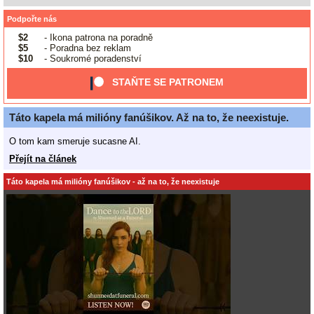
Podpořte nás
$2
- Ikona patrona na poradně
$5
- Poradna bez reklam
$10
- Soukromé poradenství
STAŇTE SE PATRONEM
Táto kapela má milióny fanúšikov. Až na to, že neexistuje.
O tom kam smeruje sucasne AI.
Přejít na článek
Táto kapela má milióny fanúšikov - až na to, že neexistuje