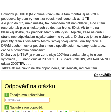
Povodny je 500Gb (M.2 nvme 2242 - ale je tam montaz aj na 2280),
potreboval by som vymenit za vecsi, kvoli cene tak asi 1 TB
Ale je to do ntb, malo miesta, tak nemozem dat nan chladic, a co citam
recenzie tak pisu u niektorych ze dost sa hrehe, 60 st. Ak to ma na
klasickej doske, tak predpokladam v ntb vyssiu teplotu, zase na druhu
stranu nepredpokladam nejake extremne vyuzitie. Druha vec je, ze niektore
produkty tazia z vysledkov testov svojej prvej verzie, kvalitny radic a
DRAM cache, neskor potichu zmenia specifikaciu, neznamy radic a bez
cache s povodnym oznacenim . . . .
Druha vec je TBW, ja viem ze to nieje 100%na zaruka, ale aj to nieco
vypoveda ,. . . napr. crucial P3 pre 1 TGB udava 220TBW, WD Red SN700
udava 2000TBW . . .
TAkze ak ma niekto nejake doporucenie, skusenosti, rad precitam.
Odpovědět
Odpověď na otázku
1
Zadajte svou přezdívku:
2
Napište svou odpověď: