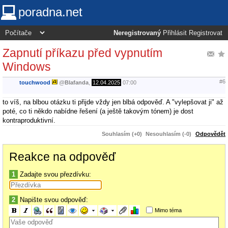
poradna.net
Neregistrovaný
Přihlásit
Registrovat
Zapnutí příkazu před vypnutím
Windows
#6
touchwood
@
Blafanda
,
12.04.2025
07:00
to víš, na blbou otázku ti přijde vždy jen blbá odpověď. A "vylepšovat ji" až
poté, co ti někdo nabídne řešení (a ještě takovým tónem) je dost
kontraproduktivní.
Souhlasím (+0)
Nesouhlasím (-0)
Odpovědět
Reakce na odpověď
1
Zadajte svou přezdívku:
2
Napište svou odpověď:
Mimo téma