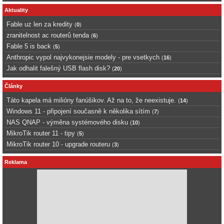
Aktuality
Fable uz len za kredity
(
0
)
zranitelnost ac routerů tenda
(
6
)
Fable 5 is back
(
5
)
Anthropic vypol najvykonejsie modely - pre vsetkych
(
16
)
Jak odhalit falešný USB flash disk?
(
20
)
Články
Táto kapela má milióny fanúšikov. Až na to, že neexistuje.
(
14
)
Windows 11 - připojení současně k několika sítím
(
7
)
NAS QNAP - výměna systémového disku
(
10
)
MikroTik router 11 - tipy
(
5
)
MikroTik router 10 - upgrade routeru
(
3
)
Reklama