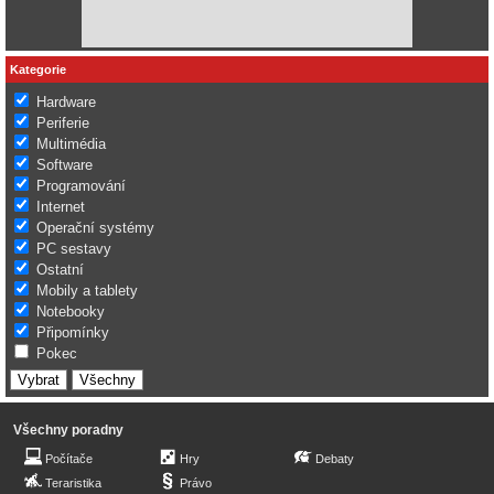
Kategorie
Hardware
Periferie
Multimédia
Software
Programování
Internet
Operační systémy
PC sestavy
Ostatní
Mobily a tablety
Notebooky
Připomínky
Pokec
Všechny poradny
Počítače
Hry
Debaty
Teraristika
Právo