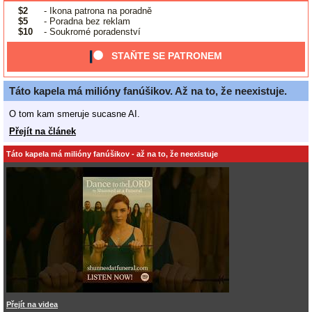
$2
- Ikona patrona na poradně
$5
- Poradna bez reklam
$10
- Soukromé poradenství
STAŇTE SE PATRONEM
Táto kapela má milióny fanúšikov. Až na to, že neexistuje.
O tom kam smeruje sucasne AI.
Přejít na článek
Táto kapela má milióny fanúšikov - až na to, že neexistuje
Přejít na videa