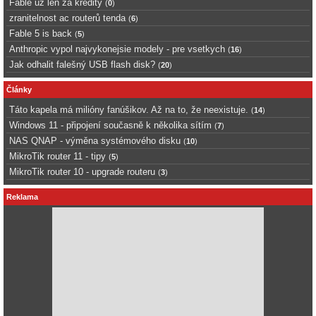
Fable uz len za kredity
(
0
)
zranitelnost ac routerů tenda
(
6
)
Fable 5 is back
(
5
)
Anthropic vypol najvykonejsie modely - pre vsetkych
(
16
)
Jak odhalit falešný USB flash disk?
(
20
)
Články
Táto kapela má milióny fanúšikov. Až na to, že neexistuje.
(
14
)
Windows 11 - připojení současně k několika sítím
(
7
)
NAS QNAP - výměna systémového disku
(
10
)
MikroTik router 11 - tipy
(
5
)
MikroTik router 10 - upgrade routeru
(
3
)
Reklama