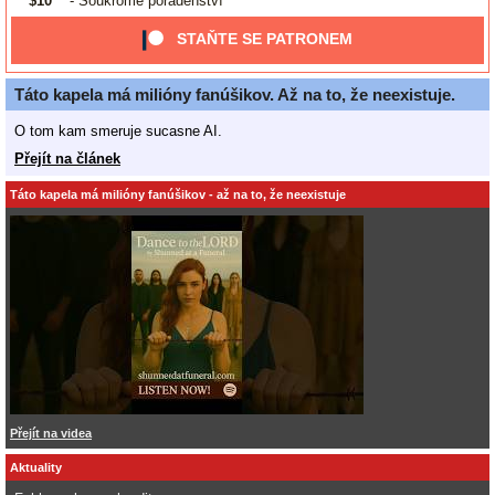
$10
- Soukromé poradenství
STAŇTE SE PATRONEM
Táto kapela má milióny fanúšikov. Až na to, že neexistuje.
O tom kam smeruje sucasne AI.
Přejít na článek
Táto kapela má milióny fanúšikov - až na to, že neexistuje
Přejít na videa
Aktuality