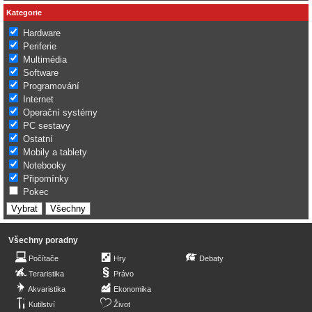
Kategorie
Hardware
Periferie
Multimédia
Software
Programování
Internet
Operační systémy
PC sestavy
Ostatní
Mobily a tablety
Notebooky
Připomínky
Pokec
Všechny poradny
Počítače
Hry
Debaty
Teraristika
Právo
Akvaristika
Ekonomika
Kutilství
Život