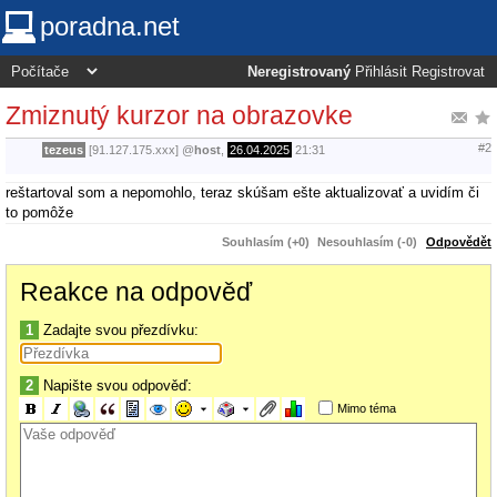
poradna.net
Neregistrovaný
Přihlásit
Registrovat
Zmiznutý kurzor na obrazovke
#2
tezeus
[91.127.175.xxx]
@
host
,
26.04.2025
21:31
reštartoval som a nepomohlo, teraz skúšam ešte aktualizovať a uvidím či
to pomôže
Souhlasím (+0)
Nesouhlasím (-0)
Odpovědět
Reakce na odpověď
1
Zadajte svou přezdívku:
2
Napište svou odpověď:
Mimo téma