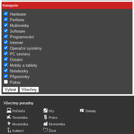
Kategorie
Hardware
Periferie
Multimédia
Software
Programování
Internet
Operační systémy
PC sestavy
Ostatní
Mobily a tablety
Notebooky
Připomínky
Pokec
Všechny poradny
Počítače
Hry
Debaty
Teraristika
Právo
Akvaristika
Ekonomika
Kutilství
Život