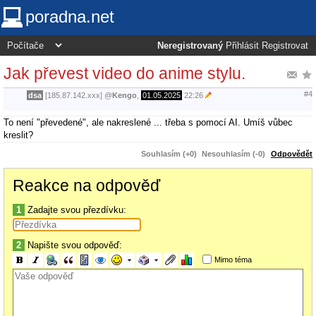
poradna.net
Neregistrovaný
Přihlásit
Registrovat
Jak převest video do anime stylu.
#4
dsa
[185.87.142.xxx]
@
Kengo
,
01.05.2025
22:26
To není "převedené", ale nakreslené ... třeba s pomocí AI. Umíš vůbec
kreslit?
Souhlasím (+0)
Nesouhlasím (-0)
Odpovědět
Reakce na odpověď
1
Zadajte svou přezdívku:
2
Napište svou odpověď:
Mimo téma