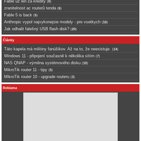
Fable uz len za kredity
(
0
)
zranitelnost ac routerů tenda
(
6
)
Fable 5 is back
(
5
)
Anthropic vypol najvykonejsie modely - pre vsetkych
(
16
)
Jak odhalit falešný USB flash disk?
(
20
)
Články
Táto kapela má milióny fanúšikov. Až na to, že neexistuje.
(
14
)
Windows 11 - připojení současně k několika sítím
(
7
)
NAS QNAP - výměna systémového disku
(
10
)
MikroTik router 11 - tipy
(
5
)
MikroTik router 10 - upgrade routeru
(
3
)
Reklama