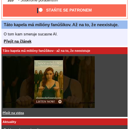
$10
- Soukromé poradenství
STAŇTE SE PATRONEM
Táto kapela má milióny fanúšikov. Až na to, že neexistuje.
O tom kam smeruje sucasne AI.
Přejít na článek
Táto kapela má milióny fanúšikov - až na to, že neexistuje
Přejít na videa
Aktuality