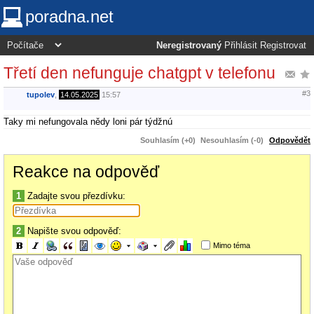
poradna.net
Neregistrovaný
Přihlásit
Registrovat
Třetí den nefunguje chatgpt v telefonu
#3
tupolev
,
14.05.2025
15:57
Taky mi nefungovala nědy loni pár týdžnú
Souhlasím (+0)
Nesouhlasím (-0)
Odpovědět
Reakce na odpověď
1
Zadajte svou přezdívku:
2
Napište svou odpověď:
Mimo téma