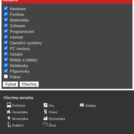
Hardware
Periferie
Multimédia
Software
Programování
Internet
Operační systémy
PC sestavy
Ostatní
Mobily a tablety
Notebooky
Připomínky
Pokec
Všechny poradny
Počítače
Hry
Debaty
Teraristika
Právo
Akvaristika
Ekonomika
Kutilství
Život