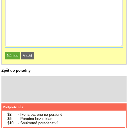
Zpět do poradny
Podpořte nás
$2
- Ikona patrona na poradně
$5
- Poradna bez reklam
$10
- Soukromé poradenství