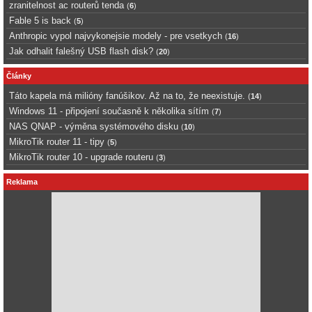
zranitelnost ac routerů tenda
(
6
)
Fable 5 is back
(
5
)
Anthropic vypol najvykonejsie modely - pre vsetkych
(
16
)
Jak odhalit falešný USB flash disk?
(
20
)
Články
Táto kapela má milióny fanúšikov. Až na to, že neexistuje.
(
14
)
Windows 11 - připojení současně k několika sítím
(
7
)
NAS QNAP - výměna systémového disku
(
10
)
MikroTik router 11 - tipy
(
5
)
MikroTik router 10 - upgrade routeru
(
3
)
Reklama