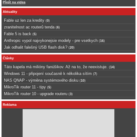
Přejít na videa
Aktuality
Fable uz len za kredity
(
0
)
zranitelnost ac routerů tenda
(
6
)
Fable 5 is back
(
5
)
Anthropic vypol najvykonejsie modely - pre vsetkych
(
16
)
Jak odhalit falešný USB flash disk?
(
20
)
Články
Táto kapela má milióny fanúšikov. Až na to, že neexistuje.
(
14
)
Windows 11 - připojení současně k několika sítím
(
7
)
NAS QNAP - výměna systémového disku
(
10
)
MikroTik router 11 - tipy
(
5
)
MikroTik router 10 - upgrade routeru
(
3
)
Reklama