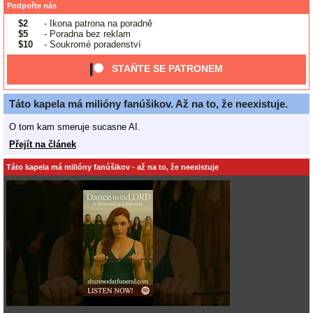
Podpořte nás
$2
- Ikona patrona na poradně
$5
- Poradna bez reklam
$10
- Soukromé poradenství
STAŇTE SE PATRONEM
Táto kapela má milióny fanúšikov. Až na to, že neexistuje.
O tom kam smeruje sucasne AI.
Přejít na článek
Táto kapela má milióny fanúšikov - až na to, že neexistuje