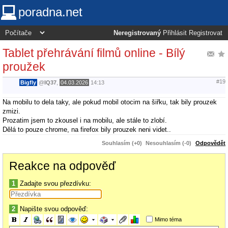
poradna.net
Neregistrovaný
Přihlásit
Registrovat
Tablet přehrávání filmů online - Bílý
proužek
#19
Bigfly
@
IQ37
,
04.03.2026
14:13
Na mobilu to dela taky, ale pokud mobil otocim na šiřku, tak bily prouzek
zmizi.
Prozatim jsem to zkousel i na mobilu, ale stále to zlobí.
Dělá to pouze chrome, na firefox bily prouzek neni videt..
Souhlasím (+0)
Nesouhlasím (-0)
Odpovědět
Reakce na odpověď
1
Zadajte svou přezdívku:
2
Napište svou odpověď:
Mimo téma