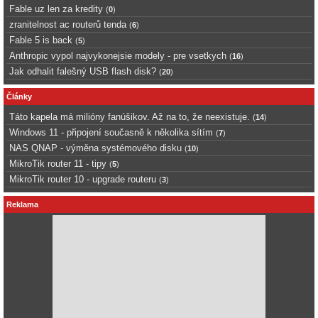
Fable uz len za kredity
(
0
)
zranitelnost ac routerů tenda
(
6
)
Fable 5 is back
(
5
)
Anthropic vypol najvykonejsie modely - pre vsetkych
(
16
)
Jak odhalit falešný USB flash disk?
(
20
)
Články
Táto kapela má milióny fanúšikov. Až na to, že neexistuje.
(
14
)
Windows 11 - připojení současně k několika sítím
(
7
)
NAS QNAP - výměna systémového disku
(
10
)
MikroTik router 11 - tipy
(
5
)
MikroTik router 10 - upgrade routeru
(
3
)
Reklama