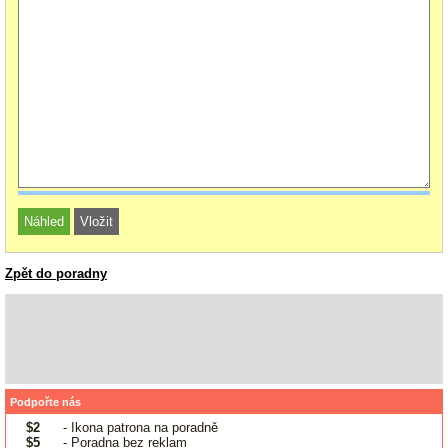
Zpět do poradny
Podpořte nás
$2
- Ikona patrona na poradně
$5
- Poradna bez reklam