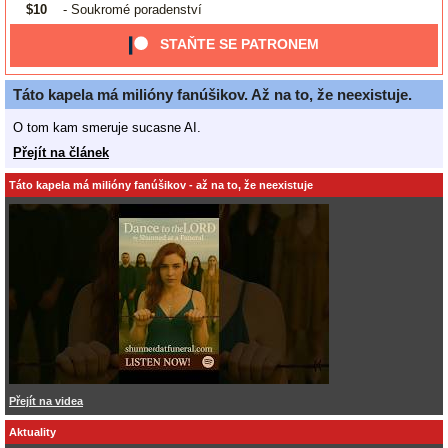
$10
- Soukromé poradenství
STAŇTE SE PATRONEM
Táto kapela má milióny fanúšikov. Až na to, že neexistuje.
O tom kam smeruje sucasne AI.
Přejít na článek
Táto kapela má milióny fanúšikov - až na to, že neexistuje
Přejít na videa
Aktuality