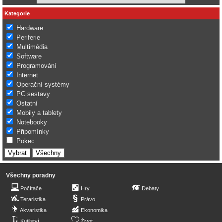
Kategorie
Hardware
Periferie
Multimédia
Software
Programování
Internet
Operační systémy
PC sestavy
Ostatní
Mobily a tablety
Notebooky
Připomínky
Pokec
Všechny poradny
Počítače
Hry
Debaty
Teraristika
Právo
Akvaristika
Ekonomika
Kutilství
Život