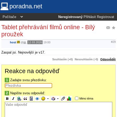
poradna.net
Neregistrovaný
Přihlásit
Registrovat
Tablet přehrávání filmů online - Bílý
proužek
#29
host
@
jjj
,
12.03.2026
19:00
Zaspal jsi. Nejnovější je v17.
Souhlasím (+0)
Nesouhlasím (-0)
Odpovědět
Reakce na odpověď
1
Zadajte svou přezdívku:
2
Napište svou odpověď:
Mimo téma