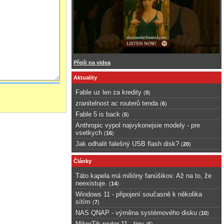
Přejít na videa
Aktuality
Fable uz len za kredity
(
0
)
zranitelnost ac routerů tenda
(
6
)
Fable 5 is back
(
5
)
Anthropic vypol najvykonejsie modely - pre
vsetkych
(
16
)
Jak odhalit falešný USB flash disk?
(
20
)
Články
Táto kapela má milióny fanúšikov. Až na to, že
neexistuje.
(
14
)
Windows 11 - připojení současně k několika
sítím
(
7
)
NAS QNAP - výměna systémového disku
(
10
)
MikroTik router 11 - tipy
(
5
)