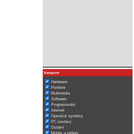
Kategorie
Hardware
Periferie
Multimédia
Software
Programování
Internet
Operační systémy
PC sestavy
Ostatní
Mobily a tablety