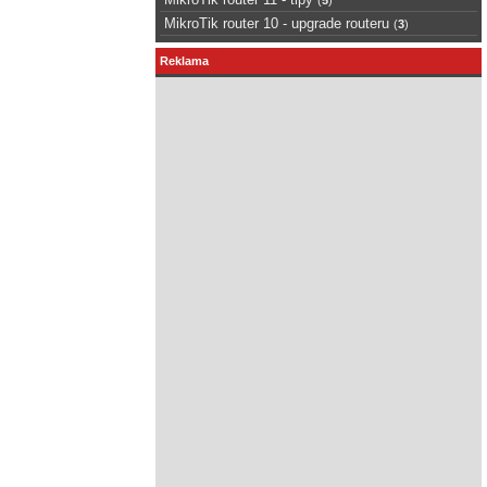
MikroTik router 10 - upgrade routeru
(
3
)
Reklama