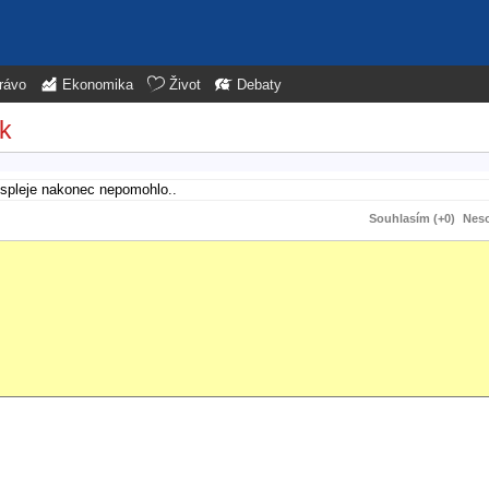
rávo
Ekonomika
Život
Debaty
ek
displeje nakonec nepomohlo..
Souhlasím (+0)
Neso