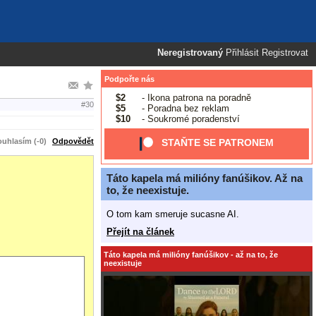
Neregistrovaný
Přihlásit
Registrovat
Podpořte nás
$2
- Ikona patrona na poradně
#30
$5
- Poradna bez reklam
$10
- Soukromé poradenství
uhlasím (-0)
Odpovědět
STAŇTE SE PATRONEM
Táto kapela má milióny fanúšikov. Až na
to, že neexistuje.
O tom kam smeruje sucasne AI.
Přejít na článek
Táto kapela má milióny fanúšikov - až na to, že
neexistuje