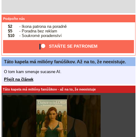
Podpořte nás
$2
- Ikona patrona na poradně
$5
- Poradna bez reklam
$10
- Soukromé poradenství
STAŇTE SE PATRONEM
Táto kapela má milióny fanúšikov. Až na to, že neexistuje.
O tom kam smeruje sucasne AI.
Přejít na článek
Táto kapela má milióny fanúšikov - až na to, že neexistuje