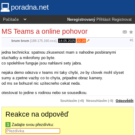
poradna.net
Neregistrovaný
Přihlásit
Registrovat
MS Teams a online pohovor
#1
brum brum
[188.175.160.xxx],
14.05.2025
22:28
jedna technicka: spatnou zkusenost mam s nahodne posbiranymi
sluchatky a mikrofony po byte.
co spolehlive funguje jsou nahlavni sety jabra.
nejaka demo odezva v teams mi taky chybi, ze by clovek mohl slyset
sumy a zpetne vazby co to chyta, pripadne obraz kamery.
od ms se bohuzel nic uzitecneho cekat neda.
otestovat to jedine s rodinou nebo se sousedkou.
Souhlasím (+0)
Nesouhlasím (-0)
Odpovědět
Reakce na odpověď
1
Zadajte svou přezdívku: