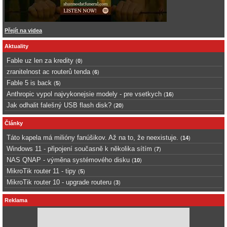
Přejít na videa
Aktuality
Fable uz len za kredity
(
0
)
zranitelnost ac routerů tenda
(
6
)
Fable 5 is back
(
5
)
Anthropic vypol najvykonejsie modely - pre vsetkych
(
16
)
Jak odhalit falešný USB flash disk?
(
20
)
Články
Táto kapela má milióny fanúšikov. Až na to, že neexistuje.
(
14
)
Windows 11 - připojení současně k několika sítím
(
7
)
NAS QNAP - výměna systémového disku
(
10
)
MikroTik router 11 - tipy
(
5
)
MikroTik router 10 - upgrade routeru
(
3
)
Reklama