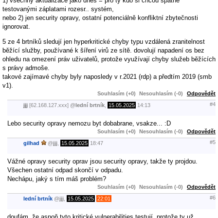
1) všechny aktualizace jako dnes = pro ty kdo si chcou špatně
testovanými záplatami rozesr.. systém,
nebo 2) jen security opravy, ostatní potenciálně konfliktní zbytečnosti
ignorovat.
5 ze 4 brtníků sledují jen hyperkritické chyby typu vzdálená zranitelnost
běžící služby, používané k šíření virů ze sítě. dovolují napadení os bez
ohledu na omezení práv uživatelů, protože využívají chyby služeb běžících
s právy admoše.
takové zajímavé chyby byly naposledy v r.2021 (rdp) a předtím 2019 (smb
v1).
Souhlasím (+0)
Nesouhlasím (-0)
Odpovědět
#4
jjj
[62.168.127.xxx]
@
lední brtník
,
15.05.2025
14:13
Lebo security opravy nemozu byt dobabrane, vsakze... :D
Souhlasím (+0)
Nesouhlasím (-0)
Odpovědět
#5
gilhad
@
jjj
,
15.05.2025
18:47
Vážné opravy security oprav jsou security opravy, takže ty projdou.
Všechen ostatní odpad skončí v odpadu.
Nechápu, jaký s tím máš problém?
Souhlasím (+0)
Nesouhlasím (-0)
Odpovědět
#6
lední brtník
@
jjj
,
15.05.2025
22:01
doufám, že aspoň tyto kritické vulnerabilities testují, protože ty už