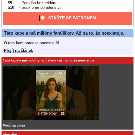
$5
- Poradna bez reklam
$10
- Soukromé poradenství
STAŇTE SE PATRONEM
Táto kapela má milióny fanúšikov. Až na to, že neexistuje.
O tom kam smeruje sucasne AI.
Přejít na článek
Táto kapela má milióny fanúšikov - až na to, že neexistuje
Přejít na videa
Aktuality