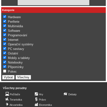
Kategorie
Hardware
Periferie
Multimédia
Software
Programování
Internet
Operační systémy
PC sestavy
Ostatní
Mobily a tablety
Notebooky
Připomínky
Pokec
Všechny poradny
Počítače
Hry
Debaty
Teraristika
Právo
Akvaristika
Ekonomika