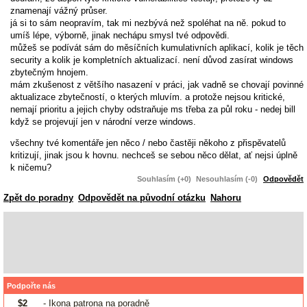
znamenají vážný průser.
já si to sám neopravím, tak mi nezbývá než spoléhat na ně. pokud to
umíš lépe, výborně, jinak nechápu smysl tvé odpovědi.
můžeš se podívát sám do měsíčních kumulativních aplikací, kolik je těch
security a kolik je kompletních aktualizací. není důvod zasírat windows
zbytečným hnojem.
mám zkušenost z většího nasazení v práci, jak vadně se chovají povinné
aktualizace zbytečností, o kterých mluvím. a protože nejsou kritické,
nemají prioritu a jejich chyby odstraňuje ms třeba za půl roku - nedej bill
když se projevují jen v národní verze windows.
všechny tvé komentáře jen něco / nebo častěji někoho z přispěvatelů
kritizují, jinak jsou k hovnu. nechceš se sebou něco dělat, ať nejsi úplně
k ničemu?
Souhlasím (+0)
Nesouhlasím (-0)
Odpovědět
Zpět do poradny
Odpovědět na původní otázku
Nahoru
Podpořte nás
$2
- Ikona patrona na poradně