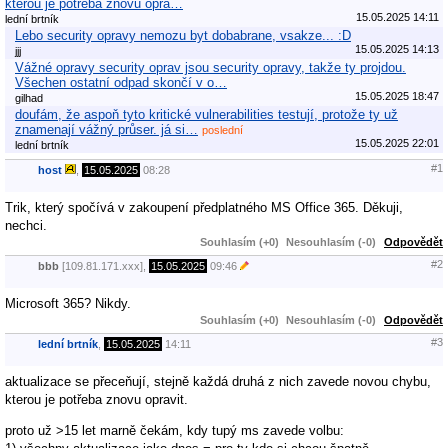
kterou je potřeba znovu opra…
15.05.2025 14:11
lední brtník
Lebo security opravy nemozu byt dobabrane, vsakze... :D
15.05.2025 14:13
jjj
Vážné opravy security oprav jsou security opravy, takže ty projdou.
Všechen ostatní odpad skončí v o…
15.05.2025 18:47
gilhad
doufám, že aspoň tyto kritické vulnerabilities testují, protože ty už
znamenají vážný průser. já si…
poslední
15.05.2025 22:01
lední brtník
#1
host
,
15.05.2025
08:28
Trik, který spočívá v zakoupení předplatného MS Office 365. Děkuji,
nechci.
Souhlasím (+0)
Nesouhlasím (-0)
Odpovědět
#2
bbb
[109.81.171.xxx],
15.05.2025
09:46
Microsoft 365? Nikdy.
Souhlasím (+0)
Nesouhlasím (-0)
Odpovědět
#3
lední brtník
,
15.05.2025
14:11
aktualizace se přeceňují, stejně každá druhá z nich zavede novou chybu,
kterou je potřeba znovu opravit.
proto už >15 let marně čekám, kdy tupý ms zavede volbu: