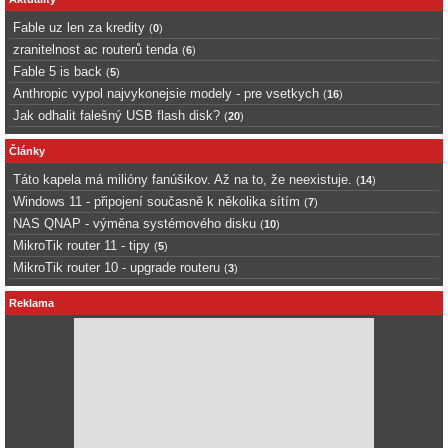
Fable uz len za kredity
(
0
)
zranitelnost ac routerů tenda
(
6
)
Fable 5 is back
(
5
)
Anthropic vypol najvykonejsie modely - pre vsetkych
(
16
)
Jak odhalit falešný USB flash disk?
(
20
)
Články
Táto kapela má milióny fanúšikov. Až na to, že neexistuje.
(
14
)
Windows 11 - připojení současně k několika sítím
(
7
)
NAS QNAP - výměna systémového disku
(
10
)
MikroTik router 11 - tipy
(
5
)
MikroTik router 10 - upgrade routeru
(
3
)
Reklama