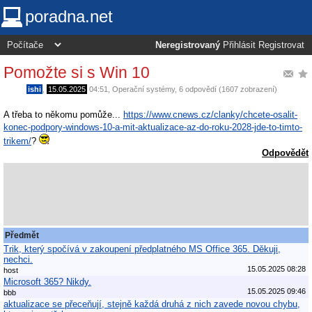
poradna.net
Neregistrovaný
Přihlásit
Registrovat
Pomožte si s Win 10
ishi
,
15.05.2025
04:51
,
Operační systémy
, 6 odpovědí (1607 zobrazení)
A třeba to někomu pomůže...
https://www.cnews.cz/clanky/chcete-osalit-
konec-podpory-windows-10-a-mit-aktualizace-az-do-roku-2028-jde-to-timto-
trikem/
?
Odpovědět
Předmět
Trik, který spočívá v zakoupení předplatného MS Office 365. Děkuji,
nechci.
15.05.2025 08:28
host
Microsoft 365? Nikdy.
15.05.2025 09:46
bbb
aktualizace se přeceňují, stejně každá druhá z nich zavede novou chybu,