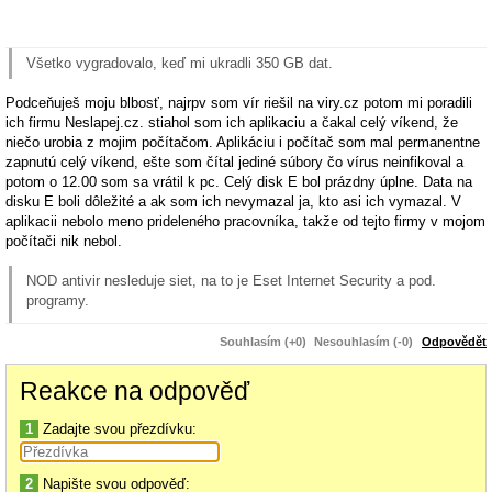
Všetko vygradovalo, keď mi ukradli 350 GB dat.
Podceňuješ moju blbosť, najrpv som vír riešil na viry.cz potom mi poradili
ich firmu Neslapej.cz. stiahol som ich aplikaciu a čakal celý víkend, že
niečo urobia z mojim počítačom. Aplikáciu i počítač som mal permanentne
zapnutú celý víkend, ešte som čítal jediné súbory čo vírus neinfikoval a
potom o 12.00 som sa vrátil k pc. Celý disk E bol prázdny úplne. Data na
disku E boli dôležité a ak som ich nevymazal ja, kto asi ich vymazal. V
aplikacii nebolo meno prideleného pracovníka, takže od tejto firmy v mojom
počítači nik nebol.
NOD antivir nesleduje siet, na to je Eset Internet Security a pod.
programy.
Ked si raz mal monitor nastaveny dobre, je fuk kde ho pripojis,
Souhlasím (+0)
Nesouhlasím (-0)
Odpovědět
nastavenia sa same od seba nezmenia.
Reakce na odpověď
Pardon, Eset Antivírus z komplet ochranou siete nie NOD. Bohužiaľ prišiel
neskoro. Tiež sa divím že monitor, nič na ňom nebolo menené iba bol
1
Zadajte svou přezdívku:
odpojený a zasa pripojený dáva také silné farby. Vždy mal príjemné farby a
človek na neho mohol dívať aj z väčšej diaľky.
2
Napište svou odpověď: