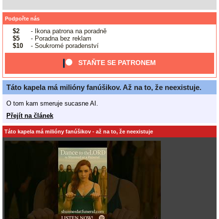
Podpořte nás
$2
- Ikona patrona na poradně
$5
- Poradna bez reklam
$10
- Soukromé poradenství
STAŇTE SE PATRONEM
Táto kapela má milióny fanúšikov. Až na to, že neexistuje.
O tom kam smeruje sucasne AI.
Přejít na článek
Táto kapela má milióny fanúšikov - až na to, že neexistuje