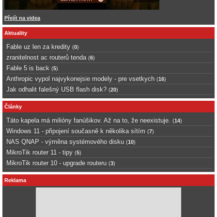
Přejít na videa
Aktuality
Fable uz len za kredity
(
0
)
zranitelnost ac routerů tenda
(
6
)
Fable 5 is back
(
5
)
Anthropic vypol najvykonejsie modely - pre vsetkych
(
16
)
Jak odhalit falešný USB flash disk?
(
20
)
Články
Táto kapela má milióny fanúšikov. Až na to, že neexistuje.
(
14
)
Windows 11 - připojení současně k několika sítím
(
7
)
NAS QNAP - výměna systémového disku
(
10
)
MikroTik router 11 - tipy
(
5
)
MikroTik router 10 - upgrade routeru
(
3
)
Reklama