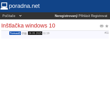
poradna.net
Neregistrovaný
Přihlásit
Registrovat
Inštlačka windows 10
#11
TomasD
@
jjj
,
26.05.2025
11:19