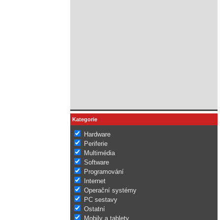
Kategorie
Hardware
Periferie
Multimédia
Software
Programování
Internet
Operační systémy
PC sestavy
Ostatní
Mobily a tablety