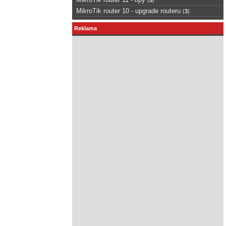
MikroTik router 10 - upgrade routeru
(
3
)
Reklama