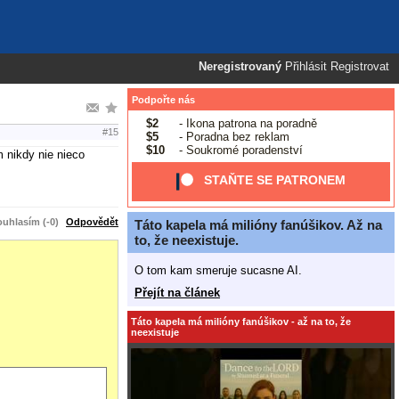
Neregistrovaný
Přihlásit
Registrovat
Podpořte nás
$2
- Ikona patrona na poradně
#15
$5
- Poradna bez reklam
$10
- Soukromé poradenství
 nikdy nie nieco
STAŇTE SE PATRONEM
uhlasím (-0)
Odpovědět
Táto kapela má milióny fanúšikov. Až na
to, že neexistuje.
O tom kam smeruje sucasne AI.
Přejít na článek
Táto kapela má milióny fanúšikov - až na to, že
neexistuje