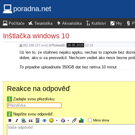
poradna.net
Počítače
Teraristika
Akvaristika
Kutilství
Hry
P
Inštlačka windows 10
jjj
[62.168.127.xxx]
@
TomasD
,
26.05.2025
12:10
Uz len to, ze stiahnes nejaku appku, nechas to zapnute bez dozo
dobre, ako si sa presvedcil. Nechcem vediet ako riesis bezne prob
To pripadne uploadnutie 350GB dat tiez netrva 10 minut.
Reakce na odpověď
1
Zadajte svou přezdívku:
2
Napište svou odpověď:
Mimo téma