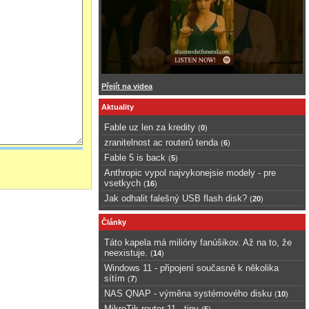
Přejít na videa
Aktuality
Fable uz len za kredity
(
0
)
zranitelnost ac routerů tenda
(
6
)
Fable 5 is back
(
5
)
Anthropic vypol najvykonejsie modely - pre
vsetkych
(
16
)
Jak odhalit falešný USB flash disk?
(
20
)
Články
Táto kapela má milióny fanúšikov. Až na to, že
neexistuje.
(
14
)
Windows 11 - připojení současně k několika
sítím
(
7
)
NAS QNAP - výměna systémového disku
(
10
)
MikroTik router 11 - tipy
(
5
)