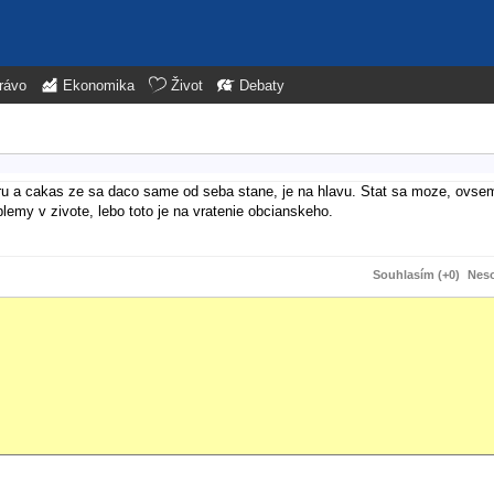
rávo
Ekonomika
Život
Debaty
ru a cakas ze sa daco same od seba stane, je na hlavu. Stat sa moze, ovsem
lemy v zivote, lebo toto je na vratenie obcianskeho.
Souhlasím (+0)
Neso