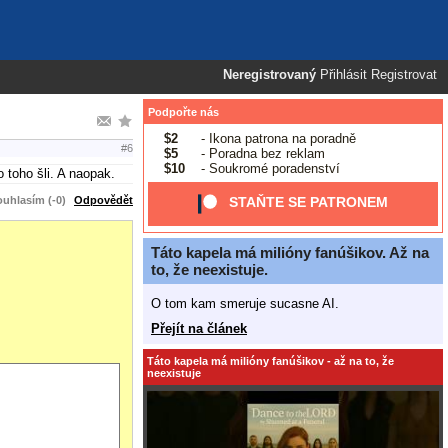
Neregistrovaný
Přihlásit
Registrovat
Podpořte nás
$2
- Ikona patrona na poradně
#6
$5
- Poradna bez reklam
$10
- Soukromé poradenství
 toho šli. A naopak.
uhlasím (-0)
Odpovědět
STAŇTE SE PATRONEM
Táto kapela má milióny fanúšikov. Až na
to, že neexistuje.
O tom kam smeruje sucasne AI.
Přejít na článek
Táto kapela má milióny fanúšikov - až na to, že
neexistuje