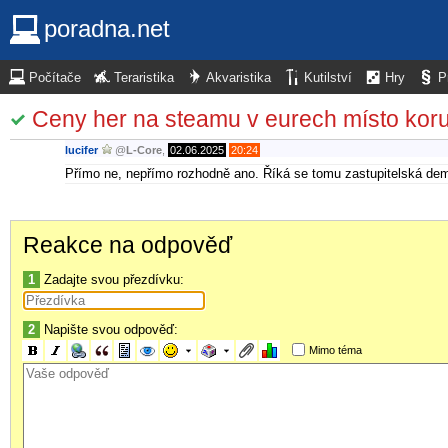
poradna.net
Počítače
Teraristika
Akvaristika
Kutilství
Hry
P
Ceny her na steamu v eurech místo kor
lucifer
@
L-Core
,
02.06.2025
20:24
Přímo ne, nepřímo rozhodně ano. Říká se tomu zastupitelská demok
Reakce na odpověď
1
Zadajte svou přezdívku:
2
Napište svou odpověď:
Mimo téma