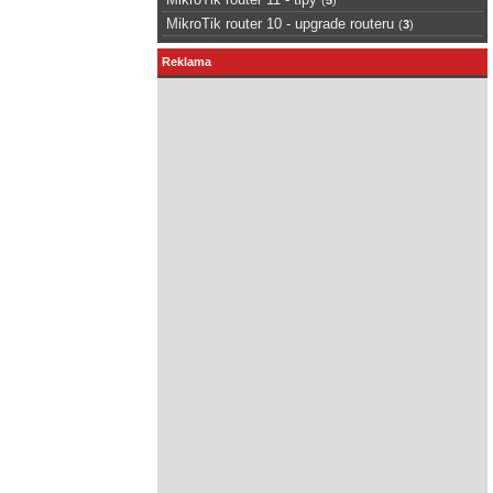
MikroTik router 10 - upgrade routeru
(
3
)
Reklama