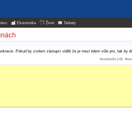
rávo
Ekonomika
Život
Debaty
unách
racie. Pokud by zvolení zástupci viděli že je mezi lidem vůle pro, tak by do
Souhlasím (+0)
Neso