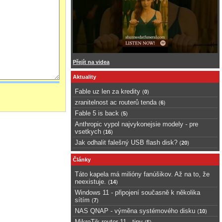
Přejít na videa
Aktuality
Fable uz len za kredity
(
0
)
zranitelnost ac routerů tenda
(
6
)
Fable 5 is back
(
5
)
Anthropic vypol najvykonejsie modely - pre
vsetkych
(
16
)
Jak odhalit falešný USB flash disk?
(
20
)
Články
Táto kapela má milióny fanúšikov. Až na to, že
neexistuje.
(
14
)
Windows 11 - připojení současně k několika
sítím
(
7
)
NAS QNAP - výměna systémového disku
(
10
)
MikroTik router 11 - tipy
(
5
)