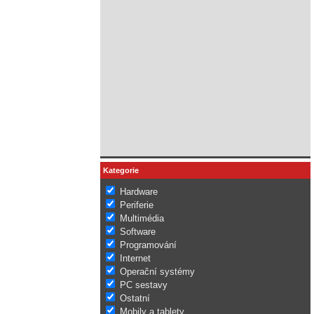
Kategorie
Hardware
Periferie
Multimédia
Software
Programování
Internet
Operační systémy
PC sestavy
Ostatní
Mobily a tablety