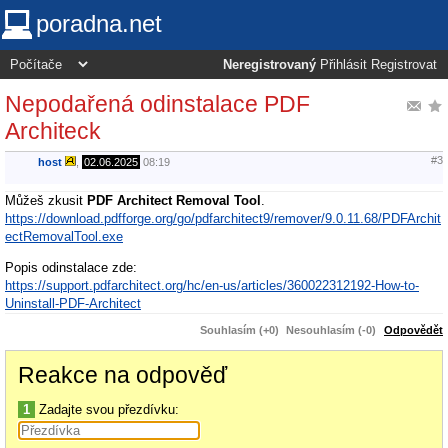
poradna.net
Neregistrovaný
Přihlásit
Registrovat
Nepodařená odinstalace PDF
Architeck
#3
host
,
02.06.2025
08:19
Můžeš zkusit
PDF Architect Removal Tool
.
https://download.pdfforge.org/go/pdfarchitect9/remover/9.0.11.68/PDFArchit
ectRemovalTool.exe
Popis odinstalace zde:
https://support.pdfarchitect.org/hc/en-us/articles/360022312192-How-to-
Uninstall-PDF-Architect
Souhlasím (+0)
Nesouhlasím (-0)
Odpovědět
Reakce na odpověď
1
Zadajte svou přezdívku: