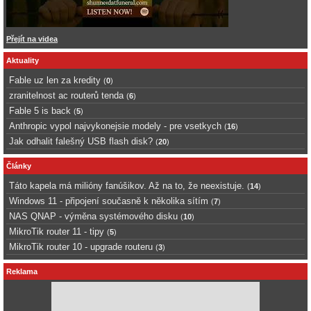
Přejít na videa
Aktuality
Fable uz len za kredity
(
0
)
zranitelnost ac routerů tenda
(
6
)
Fable 5 is back
(
5
)
Anthropic vypol najvykonejsie modely - pre vsetkych
(
16
)
Jak odhalit falešný USB flash disk?
(
20
)
Články
Táto kapela má milióny fanúšikov. Až na to, že neexistuje.
(
14
)
Windows 11 - připojení současně k několika sítím
(
7
)
NAS QNAP - výměna systémového disku
(
10
)
MikroTik router 11 - tipy
(
5
)
MikroTik router 10 - upgrade routeru
(
3
)
Reklama