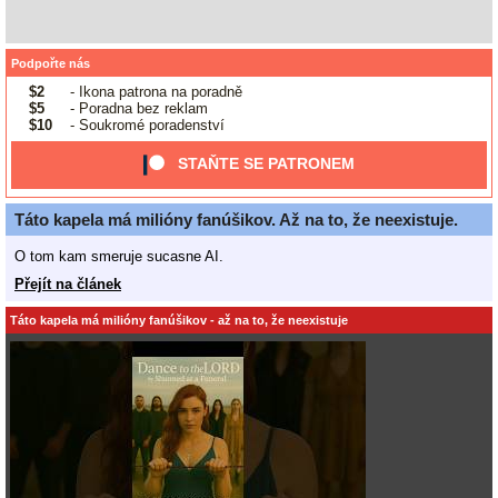
Podpořte nás
$2
- Ikona patrona na poradně
$5
- Poradna bez reklam
$10
- Soukromé poradenství
STAŇTE SE PATRONEM
Táto kapela má milióny fanúšikov. Až na to, že neexistuje.
O tom kam smeruje sucasne AI.
Přejít na článek
Táto kapela má milióny fanúšikov - až na to, že neexistuje