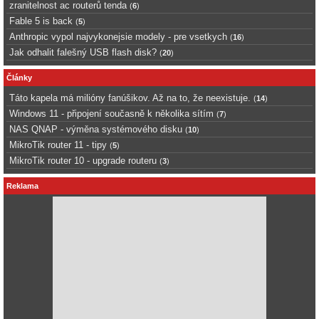
zranitelnost ac routerů tenda
(
6
)
Fable 5 is back
(
5
)
Anthropic vypol najvykonejsie modely - pre vsetkych
(
16
)
Jak odhalit falešný USB flash disk?
(
20
)
Články
Táto kapela má milióny fanúšikov. Až na to, že neexistuje.
(
14
)
Windows 11 - připojení současně k několika sítím
(
7
)
NAS QNAP - výměna systémového disku
(
10
)
MikroTik router 11 - tipy
(
5
)
MikroTik router 10 - upgrade routeru
(
3
)
Reklama