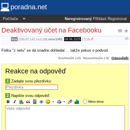
poradna.net
Neregistrovaný
Přihlásit
Registrovat
Deaktivovaný účet na Facebooku
#5
dsa
[185.87.142.xxx]
@
Lukas1982
,
08.06.2025
13:18
Fotka "z netu" se dá snadno dohledat ... takže pokus o podvod.
Souhlasím (+0)
Nesouhlasím (-0)
Odpovědět
Reakce na odpověď
1
Zadajte svou přezdívku:
2
Napište svou odpověď:
Mimo téma