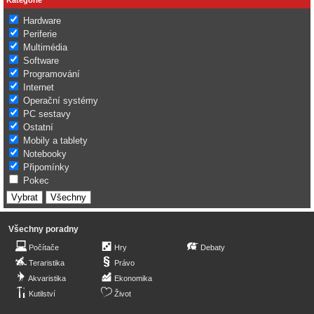
Hardware
Periferie
Multimédia
Software
Programování
Internet
Operační systémy
PC sestavy
Ostatní
Mobily a tablety
Notebooky
Připomínky
Pokec
Všechny poradny
Počítače
Hry
Debaty
Teraristika
Právo
Akvaristika
Ekonomika
Kutilství
Život