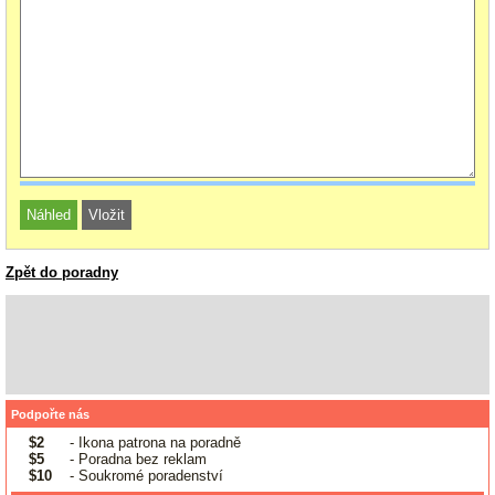
Zpět do poradny
Podpořte nás
$2
- Ikona patrona na poradně
$5
- Poradna bez reklam
$10
- Soukromé poradenství