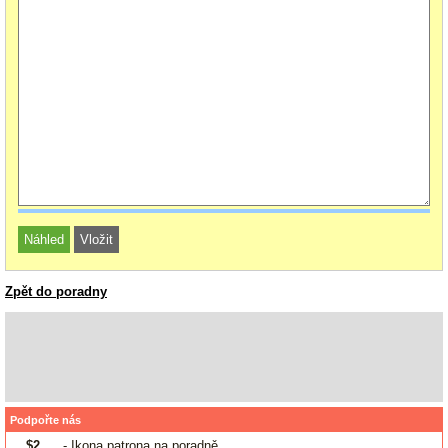
Zpět do poradny
Podpořte nás
$2
- Ikona patrona na poradně