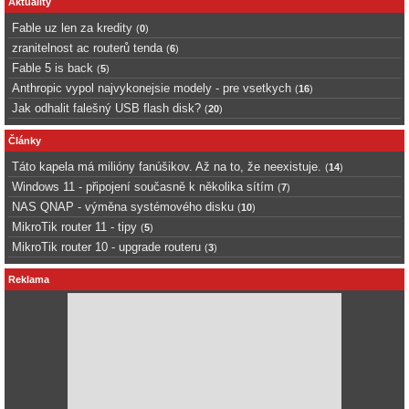
Aktuality
Fable uz len za kredity
(
0
)
zranitelnost ac routerů tenda
(
6
)
Fable 5 is back
(
5
)
Anthropic vypol najvykonejsie modely - pre vsetkych
(
16
)
Jak odhalit falešný USB flash disk?
(
20
)
Články
Táto kapela má milióny fanúšikov. Až na to, že neexistuje.
(
14
)
Windows 11 - připojení současně k několika sítím
(
7
)
NAS QNAP - výměna systémového disku
(
10
)
MikroTik router 11 - tipy
(
5
)
MikroTik router 10 - upgrade routeru
(
3
)
Reklama