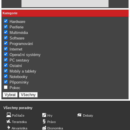
Kategorie
Hardware
Periferie
Multimédia
Software
Programování
Internet
Operační systémy
PC sestavy
Ostatní
Mobily a tablety
Notebooky
Připomínky
Pokec
Všechny poradny
Počítače
Hry
Debaty
Teraristika
Právo
Akvaristika
Ekonomika