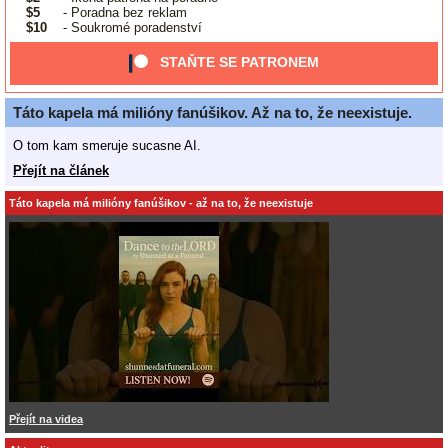
$5
- Poradna bez reklam
$10
- Soukromé poradenství
STAŇTE SE PATRONEM
Táto kapela má milióny fanúšikov. Až na to, že neexistuje.
O tom kam smeruje sucasne AI.
Přejít na článek
Táto kapela má milióny fanúšikov - až na to, že neexistuje
Přejít na videa