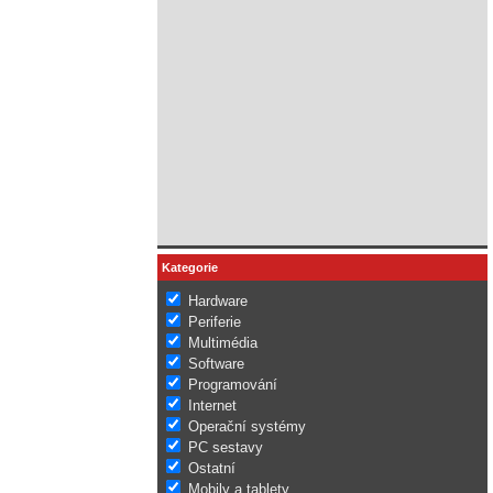
Kategorie
Hardware
Periferie
Multimédia
Software
Programování
Internet
Operační systémy
PC sestavy
Ostatní
Mobily a tablety