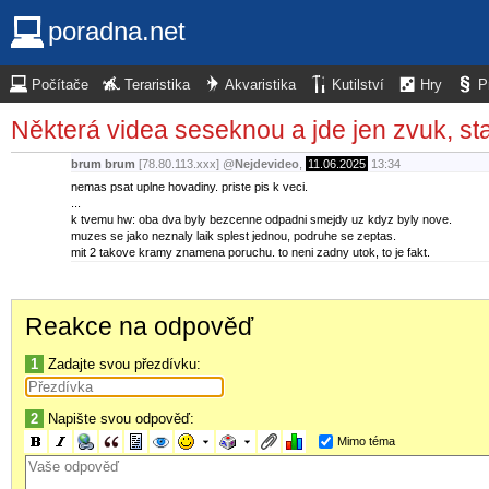
poradna.net
Počítače
Teraristika
Akvaristika
Kutilství
Hry
P
Některá videa seseknou a jde jen zvuk, sta
brum brum
[78.80.113.xxx]
@
Nejdevideo
,
11.06.2025
13:34
nemas psat uplne hovadiny. priste pis k veci.
...
k tvemu hw: oba dva byly bezcenne odpadni smejdy uz kdyz byly nove.
muzes se jako neznaly laik splest jednou, podruhe se zeptas.
mit 2 takove kramy znamena poruchu. to neni zadny utok, to je fakt.
Reakce na odpověď
1
Zadajte svou přezdívku:
2
Napište svou odpověď:
Mimo téma