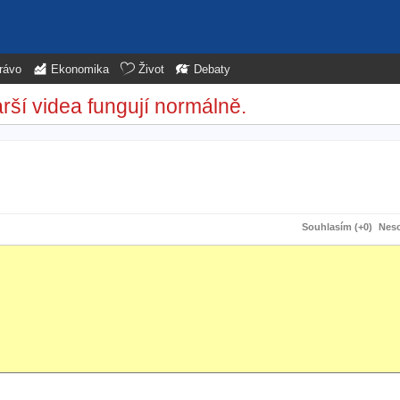
rávo
Ekonomika
Život
Debaty
rší videa fungují normálně.
Souhlasím (+0)
Neso