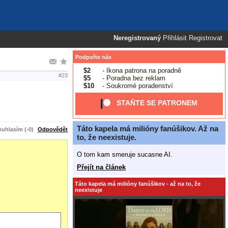
Neregistrovaný
Přihlásit
Registrovat
Podpořte nás
$2
- Ikona patrona na poradně
#23
$5
- Poradna bez reklam
$10
- Soukromé poradenství
STAŇTE SE PATRONEM
Táto kapela má milióny fanúšikov. Až na
uhlasím (-0)
Odpovědět
to, že neexistuje.
O tom kam smeruje sucasne AI.
Přejít na článek
Táto kapela má milióny fanúšikov - až na to, že
neexistuje