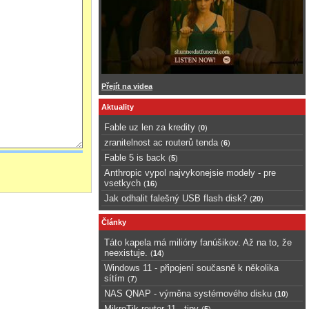
Přejít na videa
Aktuality
Fable uz len za kredity
(
0
)
zranitelnost ac routerů tenda
(
6
)
Fable 5 is back
(
5
)
Anthropic vypol najvykonejsie modely - pre
vsetkych
(
16
)
Jak odhalit falešný USB flash disk?
(
20
)
Články
Táto kapela má milióny fanúšikov. Až na to, že
neexistuje.
(
14
)
Windows 11 - připojení současně k několika
sítím
(
7
)
NAS QNAP - výměna systémového disku
(
10
)
MikroTik router 11 - tipy
(
5
)