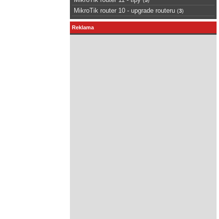
MikroTik router 10 - upgrade routeru
(
3
)
Reklama