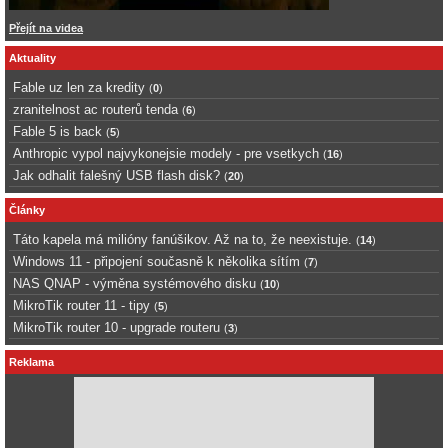
Přejít na videa
Aktuality
Fable uz len za kredity
(
0
)
zranitelnost ac routerů tenda
(
6
)
Fable 5 is back
(
5
)
Anthropic vypol najvykonejsie modely - pre vsetkych
(
16
)
Jak odhalit falešný USB flash disk?
(
20
)
Články
Táto kapela má milióny fanúšikov. Až na to, že neexistuje.
(
14
)
Windows 11 - připojení současně k několika sítím
(
7
)
NAS QNAP - výměna systémového disku
(
10
)
MikroTik router 11 - tipy
(
5
)
MikroTik router 10 - upgrade routeru
(
3
)
Reklama