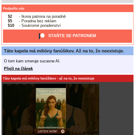
Podpořte nás
$2
- Ikona patrona na poradně
$5
- Poradna bez reklam
$10
- Soukromé poradenství
STAŇTE SE PATRONEM
Táto kapela má milióny fanúšikov. Až na to, že neexistuje.
O tom kam smeruje sucasne AI.
Přejít na článek
Táto kapela má milióny fanúšikov - až na to, že neexistuje