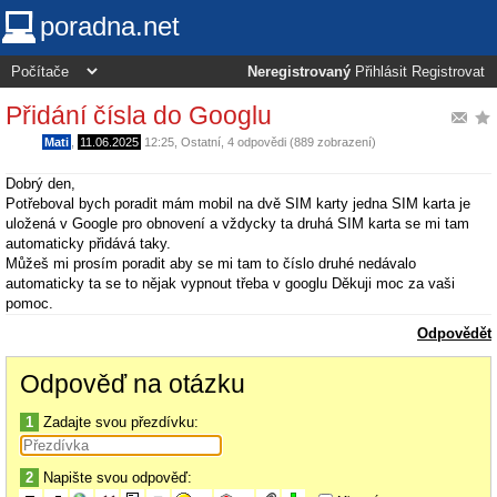
poradna.net
Neregistrovaný
Přihlásit
Registrovat
Přidání čísla do Googlu
Mati
,
11.06.2025
12:25
,
Ostatní
, 4 odpovědi (889 zobrazení)
Dobrý den,
Potřeboval bych poradit mám mobil na dvě SIM karty jedna SIM karta je
uložená v Google pro obnovení a vždycky ta druhá SIM karta se mi tam
automaticky přidává taky.
Můžeš mi prosím poradit aby se mi tam to číslo druhé nedávalo
automaticky ta se to nějak vypnout třeba v googlu Děkuji moc za vaši
pomoc.
Odpovědět
Odpověď na otázku
1
Zadajte svou přezdívku:
2
Napište svou odpověď: