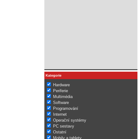
Kategorie
Hardware
Periferie
Multimédia
Software
Programování
Internet
Operační systémy
PC sestavy
Ostatní
Mobily a tablety