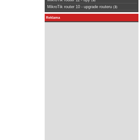
MikroTik router 10 - upgrade routeru
(
3
)
Reklama