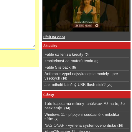
Přejít na videa
Aktuality
Fable uz len za kredity
(
0
)
zranitelnost ac routerů tenda
(
6
)
Fable 5 is back
(
5
)
Anthropic vypol najvykonejsie modely - pre
vsetkych
(
16
)
Jak odhalit falešný USB flash disk?
(
20
)
Články
Táto kapela má milióny fanúšikov. Až na to, že
neexistuje.
(
14
)
Windows 11 - připojení současně k několika
sítím
(
7
)
NAS QNAP - výměna systémového disku
(
10
)
MikroTik router 11 - tipy
(
5
)