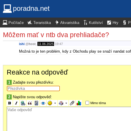
poradna.net
Počítače
Teraristika
Akvaristika
Kutilství
Hry
P
Môžem mať v ntb dva prehliadače?
ishi
@
host
,
11.06.2025
19:47
Možná to je ten problém, kdy z Obchodu play se snaží nandat so
Reakce na odpověď
1
Zadajte svou přezdívku:
2
Napište svou odpověď:
Mimo téma