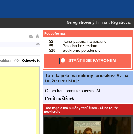
Neregistrovaný
Přihlásit
Registrovat
Podpořte nás
$2
- Ikona patrona na poradně
#5
$5
- Poradna bez reklam
$10
- Soukromé poradenství
STAŇTE SE PATRONEM
uhlasím (-0)
Odpovědět
Táto kapela má milióny fanúšikov. Až na
to, že neexistuje.
O tom kam smeruje sucasne AI.
Přejít na článek
Táto kapela má milióny fanúšikov - až na to, že
neexistuje