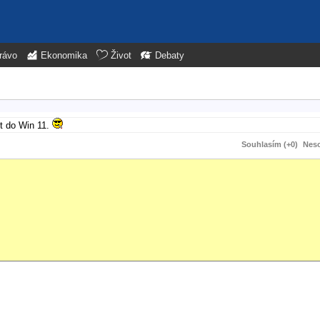
rávo
Ekonomika
Život
Debaty
ft do Win 11.
Souhlasím (+0)
Neso