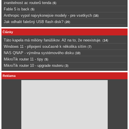
zranitelnost ac routerů tenda
(
6
)
Fable 5 is back
(
5
)
Anthropic vypol najvykonejsie modely - pre vsetkych
(
16
)
Jak odhalit falešný USB flash disk?
(
20
)
Články
Táto kapela má milióny fanúšikov. Až na to, že neexistuje.
(
14
)
Windows 11 - připojení současně k několika sítím
(
7
)
NAS QNAP - výměna systémového disku
(
10
)
MikroTik router 11 - tipy
(
5
)
MikroTik router 10 - upgrade routeru
(
3
)
Reklama