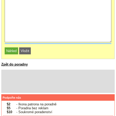
Zpět do poradny
Podpořte nás
$2
- Ikona patrona na poradně
$5
- Poradna bez reklam
$10
- Soukromé poradenství