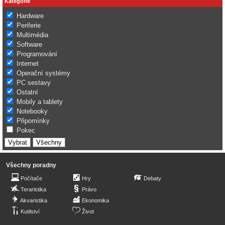
Kategorie
Hardware
Periferie
Multimédia
Software
Programování
Internet
Operační systémy
PC sestavy
Ostatní
Mobily a tablety
Notebooky
Připomínky
Pokec
Všechny poradny
Počítače
Hry
Debaty
Teraristika
Právo
Akvaristika
Ekonomika
Kutilství
Život