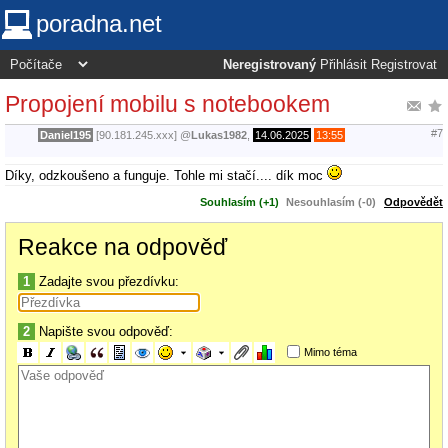
poradna.net
Neregistrovaný
Přihlásit
Registrovat
Propojení mobilu s notebookem
#7
Daniel195
[90.181.245.xxx]
@
Lukas1982
,
14.06.2025
13:55
Díky, odzkoušeno a funguje. Tohle mi stačí.... dík moc
Souhlasím (+1)
Nesouhlasím (-0)
Odpovědět
Reakce na odpověď
1
Zadajte svou přezdívku:
2
Napište svou odpověď:
Mimo téma