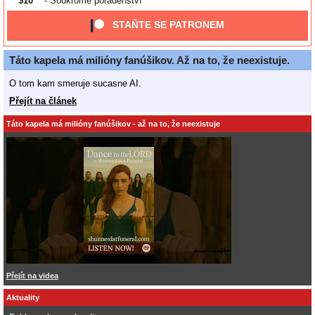
$10
- Soukromé poradenství
STAŇTE SE PATRONEM
Táto kapela má milióny fanúšikov. Až na to, že neexistuje.
O tom kam smeruje sucasne AI.
Přejít na článek
Táto kapela má milióny fanúšikov - až na to, že neexistuje
Přejít na videa
Aktuality