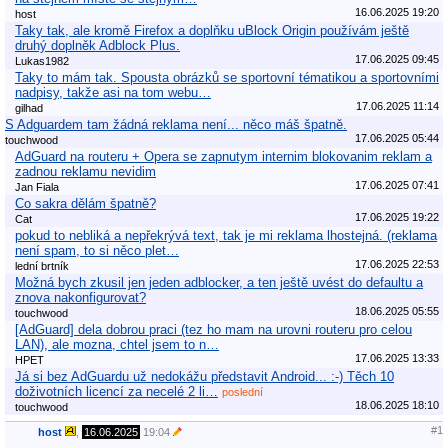
16.06.2025 19:20
host
Taky tak, ale kromě Firefox a doplňku uBlock Origin používám ještě
druhý doplněk Adblock Plus.
17.06.2025 09:45
Lukas1982
Taky to mám tak. Spousta obrázků se sportovní tématikou a sportovními
nadpisy, takže asi na tom webu…
17.06.2025 11:14
gilhad
S Adguardem tam žádná reklama není... něco máš špatně.
17.06.2025 05:44
touchwood
AdGuard na routeru + Opera se zapnutym internim blokovanim reklam a
zadnou reklamu nevidim
17.06.2025 07:41
Jan Fiala
Co sakra dělám špatně?
17.06.2025 19:22
Cat
pokud to nebliká a nepřekrývá text, tak je mi reklama lhostejná. (reklama
není spam, to si něco plet…
17.06.2025 22:53
lední brtník
Možná bych zkusil jen jeden adblocker, a ten ještě uvést do defaultu a
znova nakonfigurovat?
18.06.2025 05:55
touchwood
[AdGuard] dela dobrou praci (tez ho mam na urovni routeru pro celou
LAN), ale mozna, chtel jsem to n…
17.06.2025 13:33
HPET
Já si bez AdGuardu už nedokážu představit Android... :-) Těch 10
doživotních licencí za necelé 2 li…
poslední
18.06.2025 18:10
touchwood
#1
host
,
16.06.2025
19:04