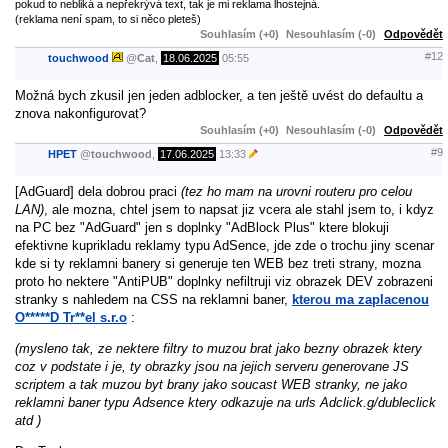
pokud to nebliká a nepřekrývá text, tak je mi reklama lhostejná.
(reklama není spam, to si něco pleteš)
Souhlasím (+0)
Nesouhlasím (-0)
Odpovědět
#12
touchwood
@
Cat
,
18.06.2025
05:55
Možná bych zkusil jen jeden adblocker, a ten ještě uvést do defaultu a
znova nakonfigurovat?
Souhlasím (+0)
Nesouhlasím (-0)
Odpovědět
#9
HPET
@
touchwood
,
17.06.2025
13:33
[AdGuard] dela dobrou praci
(tez ho mam na urovni routeru pro celou
LAN)
, ale mozna, chtel jsem to napsat jiz vcera ale stahl jsem to, i kdyz
na PC bez "AdGuard" jen s doplnky "AdBlock Plus" ktere blokuji
efektivne kuprikladu reklamy typu AdSence, jde zde o trochu jiny scenar
kde si ty reklamni banery si generuje ten WEB bez treti strany, mozna
proto ho nektere "AntiPUB" doplnky nefiltruji viz obrazek DEV zobrazeni
stranky s nahledem na CSS na reklamni baner,
kterou ma zaplacenou
O*****D Tr**el s.r.o
:
(mysleno tak, ze nektere filtry to muzou brat jako bezny obrazek ktery
coz v podstate i je, ty obrazky jsou na jejich serveru generovane JS
scriptem a tak muzou byt brany jako soucast WEB stranky, ne jako
reklamni baner typu Adsence ktery odkazuje na urls Adclick.g/dubleclick
atd )