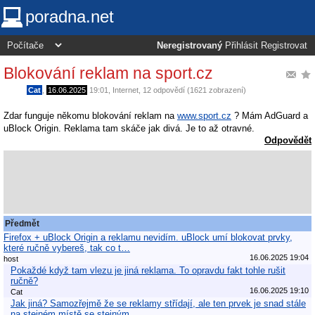
poradna.net
Neregistrovaný
Přihlásit
Registrovat
Blokování reklam na sport.cz
Cat
,
16.06.2025
19:01
,
Internet
, 12 odpovědí (1621 zobrazení)
Zdar funguje někomu blokování reklam na
www.sport.cz
? Mám AdGuard a
uBlock Origin. Reklama tam skáče jak divá. Je to až otravné.
Odpovědět
Předmět
Firefox + uBlock Origin a reklamu nevidím. uBlock umí blokovat prvky,
které ručně vybereš, tak co t…
16.06.2025 19:04
host
Pokaždé když tam vlezu je jiná reklama. To opravdu fakt tohle rušit
ručně?
16.06.2025 19:10
Cat
Jak jiná? Samozřejmě že se reklamy střídají, ale ten prvek je snad stále
na stejném místě se stejným…