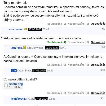
Taky to mám tak.
Spousta obrázků se sportovní tématikou a sportovními nadpisy, takže asi
na tom webu zamýšlený obsah. Ale neklikal jsem.
Žádné podprsenky, buldozery, mikrosofty, mimozemšťani a miliónové
příjmy zdarma.
Souhlasím (+0)
Nesouhlasím (-0)
Odpovědět
#5
touchwood
,
17.06.2025
05:44
S Adguardem tam žádná reklama není... něco máš špatně.
Souhlasím (+1)
Nesouhlasím (-0)
Odpovědět
#6
Jan Fiala
@
touchwood
,
17.06.2025
07:41
AdGuard na routeru + Opera se zapnutym internim blokovanim reklam a
zadnou reklamu nevidim
Souhlasím (+0)
Nesouhlasím (-0)
Odpovědět
#10
Cat
@
Jan Fiala
,
17.06.2025
19:22
Co sakra dělám špatně?
spam.png
115.30 KiB
Souhlasím (+0)
Nesouhlasím (-0)
Odpovědět
#11
lední brtník
@
Cat
,
17.06.2025
22:53