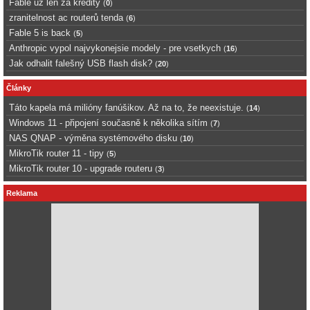
Fable uz len za kredity
(
0
)
zranitelnost ac routerů tenda
(
6
)
Fable 5 is back
(
5
)
Anthropic vypol najvykonejsie modely - pre vsetkych
(
16
)
Jak odhalit falešný USB flash disk?
(
20
)
Články
Táto kapela má milióny fanúšikov. Až na to, že neexistuje.
(
14
)
Windows 11 - připojení současně k několika sítím
(
7
)
NAS QNAP - výměna systémového disku
(
10
)
MikroTik router 11 - tipy
(
5
)
MikroTik router 10 - upgrade routeru
(
3
)
Reklama