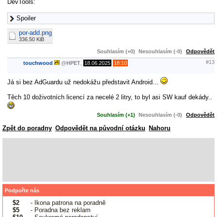
DevTools:
Spoiler
por-add.png
336.50 KiB
Souhlasím (+0)
Nesouhlasím (-0)
Odpovědět
#13
touchwood
@
HPET
,
18.06.2025
18:10
Já si bez AdGuardu už nedokážu představit Android...
Těch 10 doživotních licencí za necelé 2 litry, to byl asi SW kauf dekády..
Souhlasím (+1)
Nesouhlasím (-0)
Odpovědět
Zpět do poradny
Odpovědět na původní otázku
Nahoru
Podpořte nás
$2
- Ikona patrona na poradně
$5
- Poradna bez reklam