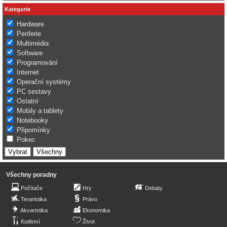
Kategorie
Hardware
Periferie
Multimédia
Software
Programování
Internet
Operační systémy
PC sestavy
Ostatní
Mobily a tablety
Notebooky
Připomínky
Pokec
Všechny poradny
Počítače
Hry
Debaty
Teraristika
Právo
Akvaristika
Ekonomika
Kutilství
Život