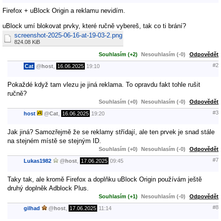
Firefox + uBlock Origin a reklamu nevidím.
uBlock umí blokovat prvky, které ručně vybereš, tak co ti brání?
screenshot-2025-06-16-at-19-03-2.png
824.08 KiB
Souhlasím (+2)
Nesouhlasím (-0)
Odpovědět
#2
Cat
@
host
,
16.06.2025
19:10
Pokaždé když tam vlezu je jiná reklama. To opravdu fakt tohle rušit
ručně?
Souhlasím (+0)
Nesouhlasím (-0)
Odpovědět
#3
host
@
Cat
,
16.06.2025
19:20
Jak jiná? Samozřejmě že se reklamy střídají, ale ten prvek je snad stále
na stejném místě se stejným ID.
Souhlasím (+0)
Nesouhlasím (-0)
Odpovědět
#7
Lukas1982
@
host
,
17.06.2025
09:45
Taky tak, ale kromě Firefox a doplňku uBlock Origin používám ještě
druhý doplněk Adblock Plus.
Souhlasím (+1)
Nesouhlasím (-0)
Odpovědět
#8
gilhad
@
host
,
17.06.2025
11:14