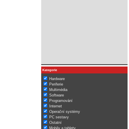
Kategorie
Hardware
Periferie
Multimédia
Software
Programování
Internet
Operační systémy
PC sestavy
Ostatní
Mobily a tablety