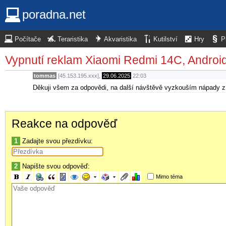
poradna.net
Počítače
Teraristika
Akvaristika
Kutilství
Hry
P
Vypnutí reklam Xiaomi Redmi 14C, Androi
tommas
[45.153.195.xxx],
29.06.2025
22:03
Děkuji všem za odpovědi, na další návštěvě vyzkouším nápady z
Reakce na odpověď
1
Zadajte svou přezdívku:
2
Napište svou odpověď:
Mimo téma