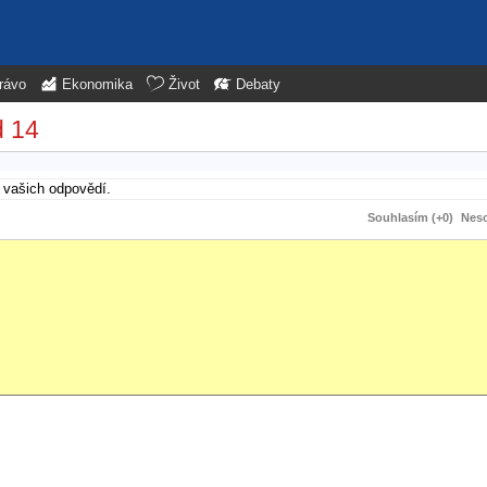
rávo
Ekonomika
Život
Debaty
d 14
 vašich odpovědí.
Souhlasím (+0)
Neso