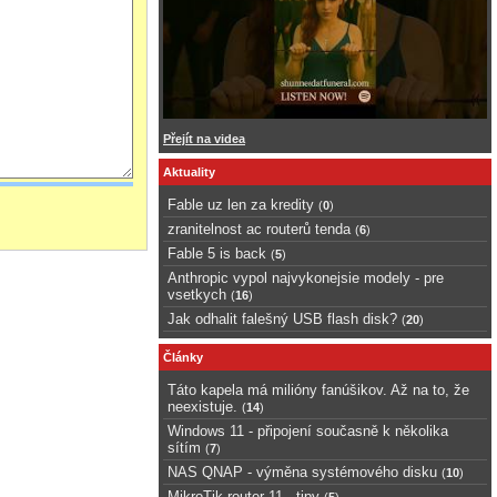
Přejít na videa
Aktuality
Fable uz len za kredity
(
0
)
zranitelnost ac routerů tenda
(
6
)
Fable 5 is back
(
5
)
Anthropic vypol najvykonejsie modely - pre
vsetkych
(
16
)
Jak odhalit falešný USB flash disk?
(
20
)
Články
Táto kapela má milióny fanúšikov. Až na to, že
neexistuje.
(
14
)
Windows 11 - připojení současně k několika
sítím
(
7
)
NAS QNAP - výměna systémového disku
(
10
)
MikroTik router 11 - tipy
(
5
)