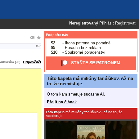
Neregistrovaný
Přihlásit
Registrovat
Podpořte nás
$2
- Ikona patrona na poradně
#23
$5
- Poradna bez reklam
$10
- Soukromé poradenství
uhlasím (-0)
Odpovědět
STAŇTE SE PATRONEM
Táto kapela má milióny fanúšikov. Až na
to, že neexistuje.
O tom kam smeruje sucasne AI.
Přejít na článek
Táto kapela má milióny fanúšikov - až na to, že
neexistuje