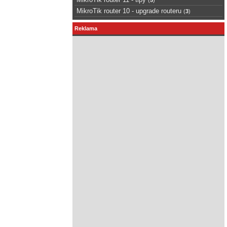
MikroTik router 10 - upgrade routeru
(
3
)
Reklama