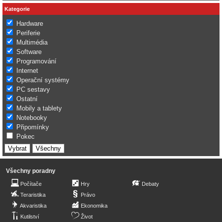
Kategorie
Hardware
Periferie
Multimédia
Software
Programování
Internet
Operační systémy
PC sestavy
Ostatní
Mobily a tablety
Notebooky
Připomínky
Pokec
Všechny poradny
Počítače
Hry
Debaty
Teraristika
Právo
Akvaristika
Ekonomika
Kutilství
Život