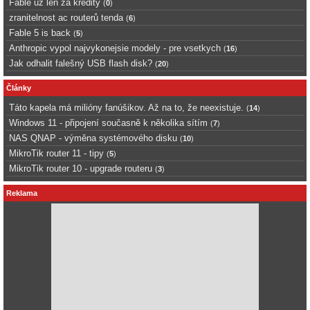
Fable uz len za kredity
(
0
)
zranitelnost ac routerů tenda
(
6
)
Fable 5 is back
(
5
)
Anthropic vypol najvykonejsie modely - pre vsetkych
(
16
)
Jak odhalit falešný USB flash disk?
(
20
)
Články
Táto kapela má milióny fanúšikov. Až na to, že neexistuje.
(
14
)
Windows 11 - připojení současně k několika sítím
(
7
)
NAS QNAP - výměna systémového disku
(
10
)
MikroTik router 11 - tipy
(
5
)
MikroTik router 10 - upgrade routeru
(
3
)
Reklama