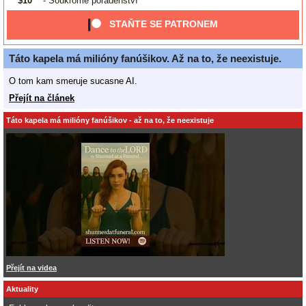
$10
- Soukromé poradenství
STAŇTE SE PATRONEM
Táto kapela má milióny fanúšikov. Až na to, že neexistuje.
O tom kam smeruje sucasne AI.
Přejít na článek
Táto kapela má milióny fanúšikov - až na to, že neexistuje
Přejít na videa
Aktuality