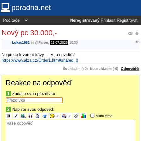
poradna.net
Neregistrovaný
Přihlásit
Registrovat
Nový pc 30.000,-
#3
Lukas1982
@
Paron
,
21.07.2025
10:30
No přece k vaření kávy... Ty to nevidíš?
https://www.alza.cz/Order1.htm#shared=0
Souhlasím (+0)
Nesouhlasím (-0)
Odpovědět
Reakce na odpověď
1
Zadajte svou přezdívku:
2
Napište svou odpověď:
Mimo téma