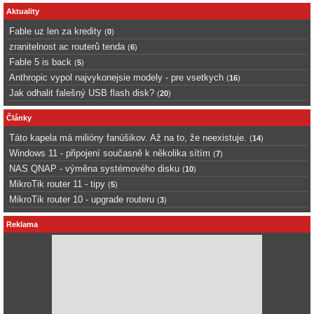
Aktuality
Fable uz len za kredity
(
0
)
zranitelnost ac routerů tenda
(
6
)
Fable 5 is back
(
5
)
Anthropic vypol najvykonejsie modely - pre vsetkych
(
16
)
Jak odhalit falešný USB flash disk?
(
20
)
Články
Táto kapela má milióny fanúšikov. Až na to, že neexistuje.
(
14
)
Windows 11 - připojení současně k několika sítím
(
7
)
NAS QNAP - výměna systémového disku
(
10
)
MikroTik router 11 - tipy
(
5
)
MikroTik router 10 - upgrade routeru
(
3
)
Reklama