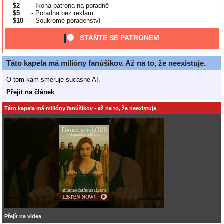
$2
- Ikona patrona na poradně
$5
- Poradna bez reklam
$10
- Soukromé poradenství
STAŇTE SE PATRONEM
Táto kapela má milióny fanúšikov. Až na to, že neexistuje.
O tom kam smeruje sucasne AI.
Přejít na článek
Táto kapela má milióny fanúšikov - až na to, že neexistuje
Přejít na videa