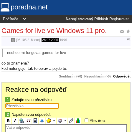
poradna.net
Neregistrovaný
Přihlásit
Registrovat
Games for live ve Windows 11 pro.
#1
jjj
[95.105.218.xxx],
28.07.2025
19:01
nechce mi fungovat games for live
co to znamena?
ked nefunguje, tak to oprav a pojde to.
Souhlasím (+0)
Nesouhlasím (-0)
Odpovědět
Reakce na odpověď
1
Zadajte svou přezdívku:
2
Napište svou odpověď:
Mimo téma