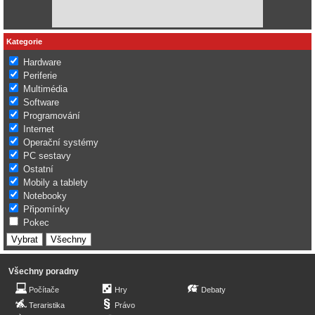
Kategorie
Hardware
Periferie
Multimédia
Software
Programování
Internet
Operační systémy
PC sestavy
Ostatní
Mobily a tablety
Notebooky
Připomínky
Pokec
Všechny poradny
Počítače
Hry
Debaty
Teraristika
Právo