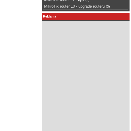
MikroTik router 10 - upgrade routeru
(
3
)
Reklama