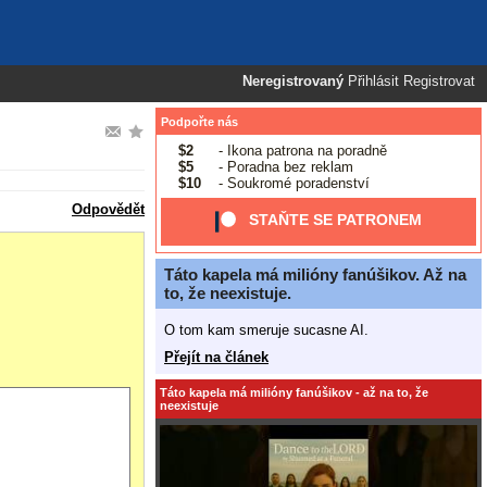
Neregistrovaný
Přihlásit
Registrovat
Podpořte nás
$2
- Ikona patrona na poradně
$5
- Poradna bez reklam
$10
- Soukromé poradenství
Odpovědět
STAŇTE SE PATRONEM
Táto kapela má milióny fanúšikov. Až na
to, že neexistuje.
O tom kam smeruje sucasne AI.
Přejít na článek
Táto kapela má milióny fanúšikov - až na to, že
neexistuje