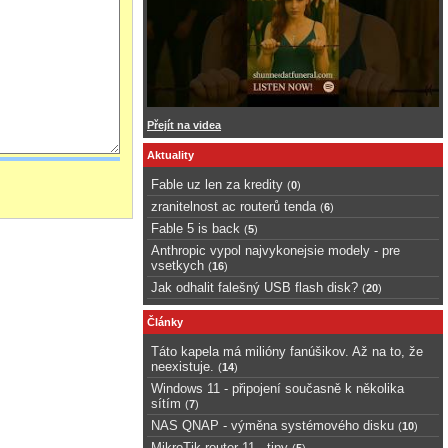
Přejít na videa
Aktuality
Fable uz len za kredity
(
0
)
zranitelnost ac routerů tenda
(
6
)
Fable 5 is back
(
5
)
Anthropic vypol najvykonejsie modely - pre
vsetkych
(
16
)
Jak odhalit falešný USB flash disk?
(
20
)
Články
Táto kapela má milióny fanúšikov. Až na to, že
neexistuje.
(
14
)
Windows 11 - připojení současně k několika
sítím
(
7
)
NAS QNAP - výměna systémového disku
(
10
)
MikroTik router 11 - tipy
(
5
)