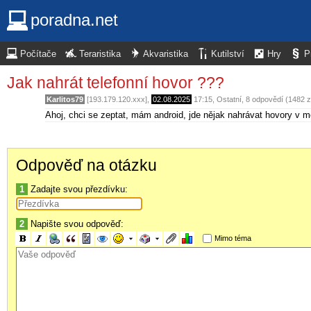
poradna.net
Počítače
Teraristika
Akvaristika
Kutilství
Hry
P
Jak nahrát telefonní hovor ???
Karlitos79
[193.179.120.xxx],
02.08.2025
17:15
,
Ostatní
, 8 odpovědí (1482 
Ahoj, chci se zeptat, mám android, jde nějak nahrávat hovory v m
Odpověď na otázku
1
Zadajte svou přezdívku:
2
Napište svou odpověď:
Mimo téma