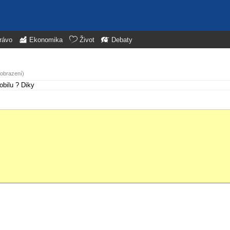
rávo
Ekonomika
Život
Debaty
zobrazení)
obilu ? Diky