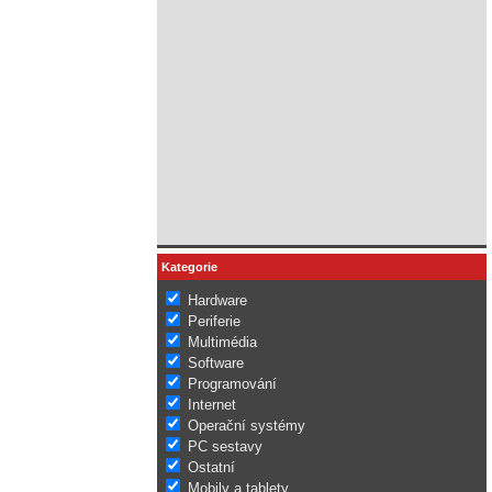
Kategorie
Hardware
Periferie
Multimédia
Software
Programování
Internet
Operační systémy
PC sestavy
Ostatní
Mobily a tablety