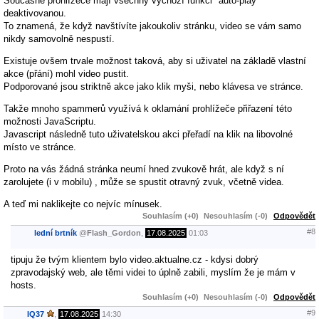
Současné prohlížeče mají všechny výchozí funkci "auto-play"
deaktivovanou.
To znamená, že když navštívíte jakoukoliv stránku, video se vám samo
nikdy samovolně nespustí.
Existuje ovšem trvale možnost taková, aby si uživatel na základě vlastní
akce (přání) mohl video pustit.
Podporované jsou striktně akce jako klik myši, nebo klávesa ve stránce.
Takže mnoho spammerů využívá k oklamání prohlížeče přiřazení této
možnosti JavaScriptu.
Javascript následně tuto uživatelskou akci přeřadí na klik na libovolné
místo ve stránce.
Proto na vás žádná stránka neumí hned zvukově hrát, ale když s ní
zarolujete (i v mobilu) , může se spustit otravný zvuk, včetně videa.
A teď mi naklikejte co nejvíc mínusek.
Souhlasím (+0)
Nesouhlasím (-0)
Odpovědět
#8
lední brtník
@
Flash_Gordon
,
17.08.2025
01:03
tipuju že tvým klientem bylo video.aktualne.cz - kdysi dobrý
zpravodajský web, ale těmi videi to úplně zabili, myslím že je mám v
hosts.
Souhlasím (+0)
Nesouhlasím (-0)
Odpovědět
#9
IQ37
,
17.08.2025
14:30