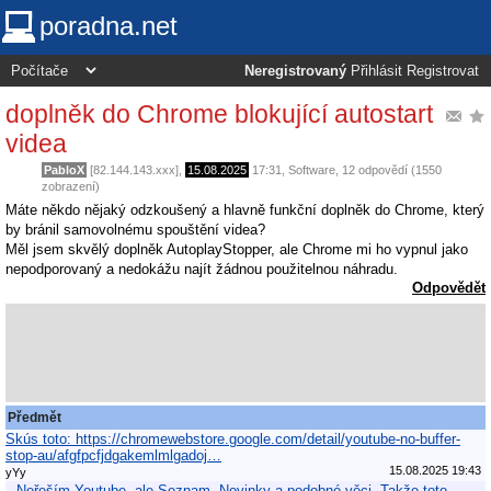
poradna.net
Neregistrovaný
Přihlásit
Registrovat
doplněk do Chrome blokující autostart
videa
PabloX
[82.144.143.xxx],
15.08.2025
17:31
,
Software
, 12 odpovědí (1550
zobrazení)
Máte někdo nějaký odzkoušený a hlavně funkční doplněk do Chrome, který
by bránil samovolnému spouštění videa?
Měl jsem skvělý doplněk AutoplayStopper, ale Chrome mi ho vypnul jako
nepodporovaný a nedokážu najít žádnou použitelnou náhradu.
Odpovědět
Předmět
Skús toto: https://chromewebstore.google.com/detail/youtube-no-buffer-
stop-au/afgfpcfjdgakemlmlgadoj…
15.08.2025 19:43
yYy
Neřeším Youtube, ale Seznam, Novinky a podobné věci. Takže toto