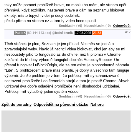
taky může pomoct prohlížeč brave, na mobilu ho mám, ale stream opět
přehrává. když rozkliknu nastavení brave a dám na seznamu blokovat
skripty, místo tupých videí je šedý obdélník.
přejdu přímo na stream.cz a tam ty videa hned spustí.
Souhlasím (+0)
Nesouhlasím (-0)
Odpovědět
#12
PabloX
[82.144.143.xxx]
@
lední brtník
,
17.08.2025
21:33
Těch stránek je plno, Seznam je jen příklad. Vesměs se jedná o
zpravodajské weby. Navíc já nechci videa blokovat, chci jen aby se mi
nespouštěly jako to fungovalo až do chvíle, než ti pitomci v Chrome
zakázali do té doby výborně fungující doplněk AutoplayStopper. On
přestal fungovat i uBlockOrigin, ale za ten existuje plnohodnotná náhrada
"Lite". S prohlížečem Brave máš pravdu, je dobrý a všechno tam funguje
výborně. Jenže problém je v tom, že potřebuji mít synchronizované
nastavení prohlížeče i do firemních strojů a tam je prostě Chrome. Abych
udržoval dva dobře odladěné prohlížeče není dlouhodobě udržitelné.
Potřebuji mít vyladěný jeden systém všude.
Souhlasím (+0)
Nesouhlasím (-0)
Odpovědět
Zpět do poradny
Odpovědět na původní otázku
Nahoru