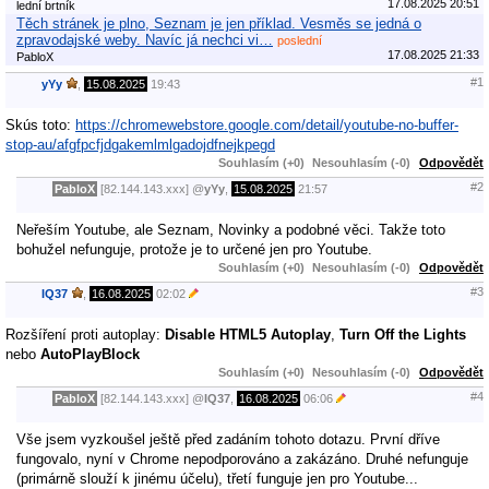
17.08.2025 20:51
lední brtník
Těch stránek je plno, Seznam je jen příklad. Vesměs se jedná o
zpravodajské weby. Navíc já nechci vi…
poslední
17.08.2025 21:33
PabloX
#1
yYy
,
15.08.2025
19:43
Skús toto:
https://chromewebstore.google.com/detail/youtube-no-buffer-
stop-au/afgfpcfjdgakemlmlgadojdfnejkpegd
Souhlasím (+0)
Nesouhlasím (-0)
Odpovědět
#2
PabloX
[82.144.143.xxx]
@
yYy
,
15.08.2025
21:57
Neřeším Youtube, ale Seznam, Novinky a podobné věci. Takže toto
bohužel nefunguje, protože je to určené jen pro Youtube.
Souhlasím (+0)
Nesouhlasím (-0)
Odpovědět
#3
IQ37
,
16.08.2025
02:02
Rozšíření proti autoplay:
Disable HTML5 Autoplay
,
Turn Off the Lights
nebo
AutoPlayBlock
Souhlasím (+0)
Nesouhlasím (-0)
Odpovědět
#4
PabloX
[82.144.143.xxx]
@
IQ37
,
16.08.2025
06:06
Vše jsem vyzkoušel ještě před zadáním tohoto dotazu. První dříve
fungovalo, nyní v Chrome nepodporováno a zakázáno. Druhé nefunguje
(primárně slouží k jinému účelu), třetí funguje jen pro Youtube...