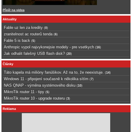
Přejít na videa
Aktuality
Fable uz len za kredity
(
0
)
zranitelnost ac routerů tenda
(
6
)
Fable 5 is back
(
5
)
Anthropic vypol najvykonejsie modely - pre vsetkych
(
16
)
Jak odhalit falešný USB flash disk?
(
20
)
Články
Táto kapela má milióny fanúšikov. Až na to, že neexistuje.
(
14
)
Windows 11 - připojení současně k několika sítím
(
7
)
NAS QNAP - výměna systémového disku
(
10
)
MikroTik router 11 - tipy
(
5
)
MikroTik router 10 - upgrade routeru
(
3
)
Reklama