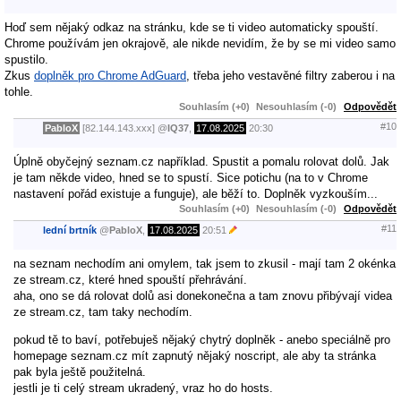
Hoď sem nějaký odkaz na stránku, kde se ti video automaticky spouští.
Chrome používám jen okrajově, ale nikde nevidím, že by se mi video samo
spustilo.
Zkus
doplněk pro Chrome AdGuard
, třeba jeho vestavěné filtry zaberou i na
tohle.
Souhlasím (+0)
Nesouhlasím (-0)
Odpovědět
#10
PabloX
[82.144.143.xxx]
@
IQ37
,
17.08.2025
20:30
Úplně obyčejný seznam.cz například. Spustit a pomalu rolovat dolů. Jak
je tam někde video, hned se to spustí. Sice potichu (na to v Chrome
nastavení pořád existuje a funguje), ale běží to. Doplněk vyzkouším...
Souhlasím (+0)
Nesouhlasím (-0)
Odpovědět
#11
lední brtník
@
PabloX
,
17.08.2025
20:51
na seznam nechodím ani omylem, tak jsem to zkusil - mají tam 2 okénka
ze stream.cz, které hned spouští přehrávání.
aha, ono se dá rolovat dolů asi donekonečna a tam znovu přibývají videa
ze stream.cz, tam taky nechodím.
pokud tě to baví, potřebuješ nějaký chytrý doplněk - anebo speciálně pro
homepage seznam.cz mít zapnutý nějaký noscript, ale aby ta stránka
pak byla ještě použitelná.
jestli je ti celý stream ukradený, vraz ho do hosts.