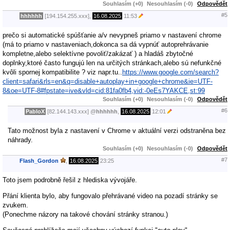
Souhlasím (+0)
Nesouhlasím (-0)
Odpovědět
#5
hhhhhh
[194.154.255.xxx],
16.08.2025
11:53
prečo si automatické spúšťanie a/v nevypneš priamo v nastavení chrome
(má to priamo v nastaveniach,dokonca sa dá vypnúť autoprehrávanie
kompletne,alebo selektívne povoliť/zakázať ) a hladáš zbytočné
doplnky,ktoré často fungujú len na určitých stránkach,alebo sú nefunkčné
kvôli spornej kompatibilite ? viz napr.tu..
https://www.google.com/search?
client=safari&rls=en&q=disable+autoplay+in+google+chrome&ie=UTF-
8&oe=UTF-8#fpstate=ive&vld=cid:81fa0fb4,vid:-0eEs7YAKCE,st:99
Souhlasím (+0)
Nesouhlasím (-0)
Odpovědět
#6
PabloX
[82.144.143.xxx]
@
hhhhhh
,
16.08.2025
12:01
Tato možnost byla z nastavení v Chrome v aktuální verzi odstraněna bez
náhrady.
Souhlasím (+0)
Nesouhlasím (-0)
Odpovědět
#7
Flash_Gordon
,
16.08.2025
23:25
Toto jsem podrobně řešil z hlediska vývojáře.
Přání klienta bylo, aby fungovalo přehrávané video na pozadí stránky se
zvukem.
(Ponechme názory na takové chování stránky stranou.)