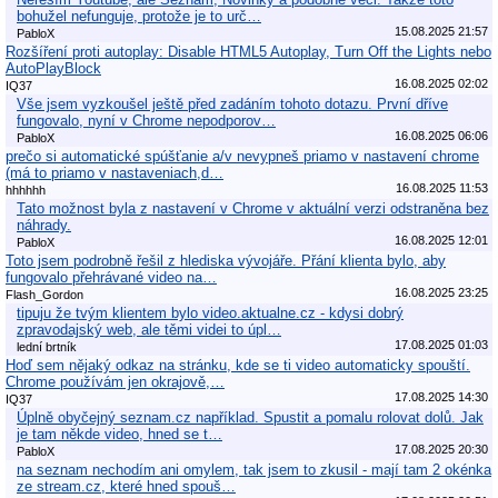
bohužel nefunguje, protože je to urč…
15.08.2025 21:57
PabloX
Rozšíření proti autoplay: Disable HTML5 Autoplay, Turn Off the Lights nebo
AutoPlayBlock
16.08.2025 02:02
IQ37
Vše jsem vyzkoušel ještě před zadáním tohoto dotazu. První dříve
fungovalo, nyní v Chrome nepodporov…
16.08.2025 06:06
PabloX
prečo si automatické spúšťanie a/v nevypneš priamo v nastavení chrome
(má to priamo v nastaveniach,d…
16.08.2025 11:53
hhhhhh
Tato možnost byla z nastavení v Chrome v aktuální verzi odstraněna bez
náhrady.
16.08.2025 12:01
PabloX
Toto jsem podrobně řešil z hlediska vývojáře. Přání klienta bylo, aby
fungovalo přehrávané video na…
16.08.2025 23:25
Flash_Gordon
tipuju že tvým klientem bylo video.aktualne.cz - kdysi dobrý
zpravodajský web, ale těmi videi to úpl…
17.08.2025 01:03
lední brtník
Hoď sem nějaký odkaz na stránku, kde se ti video automaticky spouští.
Chrome používám jen okrajově,…
17.08.2025 14:30
IQ37
Úplně obyčejný seznam.cz například. Spustit a pomalu rolovat dolů. Jak
je tam někde video, hned se t…
17.08.2025 20:30
PabloX
na seznam nechodím ani omylem, tak jsem to zkusil - mají tam 2 okénka
ze stream.cz, které hned spouš…