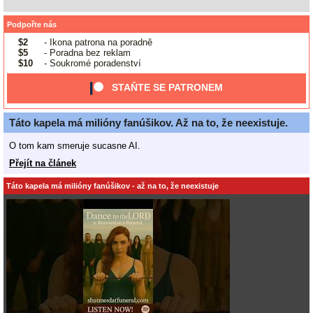
Podpořte nás
$2
- Ikona patrona na poradně
$5
- Poradna bez reklam
$10
- Soukromé poradenství
STAŇTE SE PATRONEM
Táto kapela má milióny fanúšikov. Až na to, že neexistuje.
O tom kam smeruje sucasne AI.
Přejít na článek
Táto kapela má milióny fanúšikov - až na to, že neexistuje