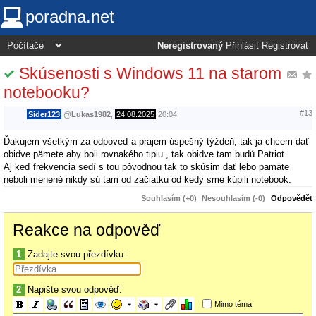
poradna.net
Neregistrovaný
Přihlásit
Registrovat
Skúsenosti s Windows 11 na starom
notebooku?
#13
Sider123
@
Lukas1982
,
24.08.2025
20:04
Ďakujem všetkým za odpoveď a prajem úspešný týždeň, tak ja chcem dať
obidve pämete aby boli rovnakého tipiu , tak obidve tam budú Patriot.
Aj keď frekvencia sedí s tou pôvodnou tak to skúsim dať lebo pamäte
neboli menené nikdy sú tam od začiatku od kedy sme kúpili notebook.
Souhlasím (+0)
Nesouhlasím (-0)
Odpovědět
Reakce na odpověď
1
Zadajte svou přezdívku:
2
Napište svou odpověď:
Mimo téma