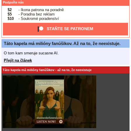
Podpořte nás
$2
- Ikona patrona na poradně
$5
- Poradna bez reklam
$10
- Soukromé poradenství
STAŇTE SE PATRONEM
Táto kapela má milióny fanúšikov. Až na to, že neexistuje.
O tom kam smeruje sucasne AI.
Přejít na článek
Táto kapela má milióny fanúšikov - až na to, že neexistuje