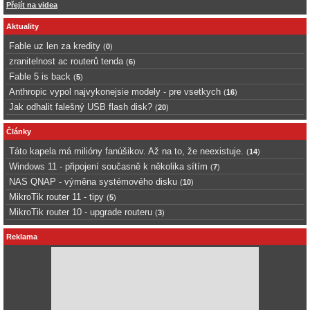
Přejít na videa
Aktuality
Fable uz len za kredity
(
0
)
zranitelnost ac routerů tenda
(
6
)
Fable 5 is back
(
5
)
Anthropic vypol najvykonejsie modely - pre vsetkych
(
16
)
Jak odhalit falešný USB flash disk?
(
20
)
Články
Táto kapela má milióny fanúšikov. Až na to, že neexistuje.
(
14
)
Windows 11 - připojení současně k několika sítím
(
7
)
NAS QNAP - výměna systémového disku
(
10
)
MikroTik router 11 - tipy
(
5
)
MikroTik router 10 - upgrade routeru
(
3
)
Reklama