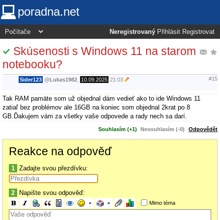
poradna.net
Neregistrovaný
Přihlásit
Registrovat
Skúsenosti s Windows 11 na starom
notebooku?
#15
Sider123
@
Lukas1982
,
10.09.2025
21:03
Tak RAM pamäte som už objednal dám vedieť ako to ide Windows 11
zatiaľ bez problémov ale 16GB na koniec som objednal 2krat po 8
GB.Ďakujem vám za všetky vaše odpovede a rady nech sa darí.
Souhlasím (+1)
Nesouhlasím (-0)
Odpovědět
Reakce na odpověď
1
Zadajte svou přezdívku:
2
Napište svou odpověď:
Mimo téma