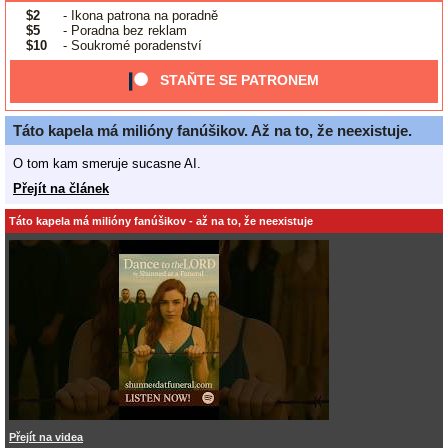
$2
- Ikona patrona na poradně
$5
- Poradna bez reklam
$10
- Soukromé poradenství
STAŇTE SE PATRONEM
Táto kapela má milióny fanúšikov. Až na to, že neexistuje.
O tom kam smeruje sucasne AI.
Přejít na článek
Táto kapela má milióny fanúšikov - až na to, že neexistuje
Přejít na videa