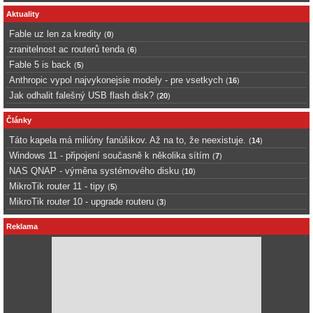
Aktuality
Fable uz len za kredity
(
0
)
zranitelnost ac routerů tenda
(
6
)
Fable 5 is back
(
5
)
Anthropic vypol najvykonejsie modely - pre vsetkych
(
16
)
Jak odhalit falešný USB flash disk?
(
20
)
Články
Táto kapela má milióny fanúšikov. Až na to, že neexistuje.
(
14
)
Windows 11 - připojení současně k několika sítím
(
7
)
NAS QNAP - výměna systémového disku
(
10
)
MikroTik router 11 - tipy
(
5
)
MikroTik router 10 - upgrade routeru
(
3
)
Reklama