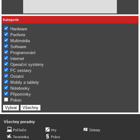
Kategorie
Hardware
Periferie
Multimédia
Software
Programování
Internet
Operační systémy
PC sestavy
Ostatní
Mobily a tablety
Notebooky
Připomínky
Pokec
Všechny poradny
Počítače
Hry
Debaty
Teraristika
Právo