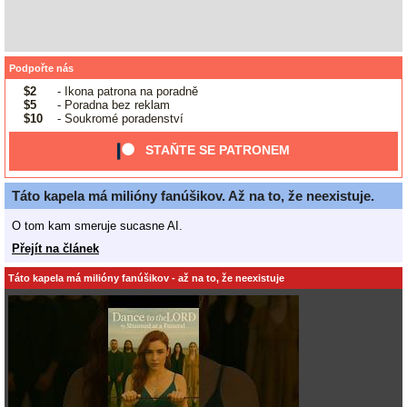
Podpořte nás
$2
- Ikona patrona na poradně
$5
- Poradna bez reklam
$10
- Soukromé poradenství
STAŇTE SE PATRONEM
Táto kapela má milióny fanúšikov. Až na to, že neexistuje.
O tom kam smeruje sucasne AI.
Přejít na článek
Táto kapela má milióny fanúšikov - až na to, že neexistuje