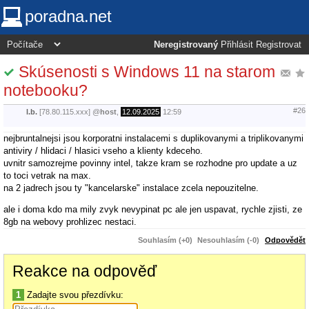
poradna.net
Neregistrovaný
Přihlásit
Registrovat
Skúsenosti s Windows 11 na starom
notebooku?
#26
l.b.
[78.80.115.xxx]
@
host
,
12.09.2025
12:59
nejbruntalnejsi jsou korporatni instalacemi s duplikovanymi a triplikovanymi
antiviry / hlidaci / hlasici vseho a klienty kdeceho.
uvnitr samozrejme povinny intel, takze kram se rozhodne pro update a uz
to toci vetrak na max.
na 2 jadrech jsou ty "kancelarske" instalace zcela nepouzitelne.
ale i doma kdo ma mily zvyk nevypinat pc ale jen uspavat, rychle zjisti, ze
8gb na webovy prohlizec nestaci.
Souhlasím (+0)
Nesouhlasím (-0)
Odpovědět
Reakce na odpověď
1
Zadajte svou přezdívku: