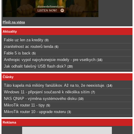
Přejít na videa
Aktuality
Fable uz len za kredity
(
0
)
zranitelnost ac routerů tenda
(
6
)
Fable 5 is back
(
5
)
Anthropic vypol najvykonejsie modely - pre vsetkych
(
16
)
Jak odhalit falešný USB flash disk?
(
20
)
Články
Táto kapela má milióny fanúšikov. Až na to, že neexistuje.
(
14
)
Windows 11 - připojení současně k několika sítím
(
7
)
NAS QNAP - výměna systémového disku
(
10
)
MikroTik router 11 - tipy
(
5
)
MikroTik router 10 - upgrade routeru
(
3
)
Reklama