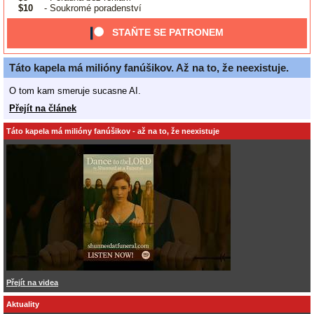
$10
- Soukromé poradenství
STAŇTE SE PATRONEM
Táto kapela má milióny fanúšikov. Až na to, že neexistuje.
O tom kam smeruje sucasne AI.
Přejít na článek
Táto kapela má milióny fanúšikov - až na to, že neexistuje
Přejít na videa
Aktuality