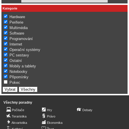
Kategorie
Hardware
Periferie
Multimédia
Software
Programování
Internet
Operační systémy
PC sestavy
Ostatní
Mobily a tablety
Notebooky
Připomínky
Pokec
Všechny poradny
Počítače
Hry
Debaty
Teraristika
Právo
Akvaristika
Ekonomika