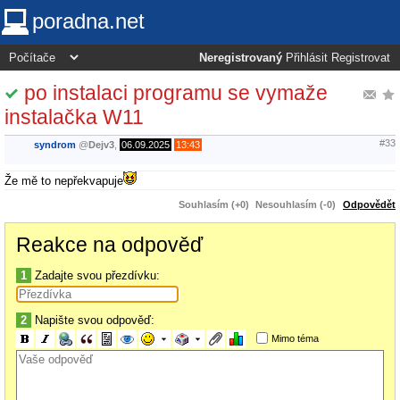
poradna.net
Neregistrovaný
Přihlásit
Registrovat
po instalaci programu se vymaže
instalačka W11
#33
syndrom
@
Dejv3
,
06.09.2025
13:43
Že mě to nepřekvapuje
Souhlasím (+0)
Nesouhlasím (-0)
Odpovědět
Reakce na odpověď
1
Zadajte svou přezdívku:
2
Napište svou odpověď:
Mimo téma