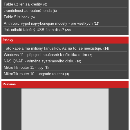
Fable uz len za kredity
(
0
)
zranitelnost ac routerů tenda
(
6
)
Fable 5 is back
(
5
)
Anthropic vypol najvykonejsie modely - pre vsetkych
(
16
)
Jak odhalit falešný USB flash disk?
(
20
)
Články
Táto kapela má milióny fanúšikov. Až na to, že neexistuje.
(
14
)
Windows 11 - připojení současně k několika sítím
(
7
)
NAS QNAP - výměna systémového disku
(
10
)
MikroTik router 11 - tipy
(
5
)
MikroTik router 10 - upgrade routeru
(
3
)
Reklama