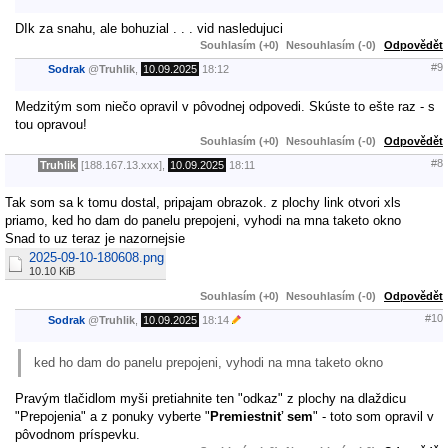
DIk za snahu, ale bohuzial . . . vid nasledujuci
Souhlasím (+0)
Nesouhlasím (-0)
Odpovědět
#9
Sodrak
@
Truhlik
,
10.09.2025
18:12
Medzitým som niečo opravil v pôvodnej odpovedi. Skúste to ešte raz - s
tou opravou!
Souhlasím (+0)
Nesouhlasím (-0)
Odpovědět
#8
Truhlik
[188.167.13.xxx],
10.09.2025
18:11
Tak som sa k tomu dostal, pripajam obrazok. z plochy link otvori xls
priamo, ked ho dam do panelu prepojeni, vyhodi na mna taketo okno
Snad to uz teraz je nazornejsie
2025-09-10-180608.png
10.10 KiB
Souhlasím (+0)
Nesouhlasím (-0)
Odpovědět
#10
Sodrak
@
Truhlik
,
10.09.2025
18:14
ked ho dam do panelu prepojeni, vyhodi na mna taketo okno
Pravým tlačidlom myši pretiahnite ten "odkaz" z plochy na dlaždicu
"Prepojenia" a z ponuky vyberte "
Premiestniť sem
" - toto som opravil v
pôvodnom príspevku.