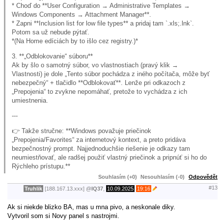
* Choď do **User Configuration → Administrative Templates →
Windows Components → Attachment Manager**.
* Zapni **Inclusion list for low file types** a pridaj tam `.xls;.lnk`.
Potom sa už nebude pýtať.
*(Na Home edíciách by to išlo cez registry.)*
3. **„Odblokovanie“ súboru**
Ak by šlo o samotný súbor, vo vlastnostiach (pravý klik →
Vlastnosti) je dole „Tento súbor pochádza z iného počítača, môže byť
nebezpečný“ + tlačidlo **Odblokovať**. Lenže pri odkazoch z
„Prepojenia“ to zvykne nepomáhať, pretože to vychádza z ich
umiestnenia.
---
👉 Takže stručne: **Windows považuje priečinok
„Prepojenia/Favorites“ za internetový kontext, a preto pridáva
bezpečnostný prompt. Najjednoduchšie riešenie je odkazy tam
neumiestňovať, ale radšej použiť vlastný priečinok a pripnúť si ho do
Rýchleho prístupu.**
Souhlasím (+0)
Nesouhlasím (-0)
Odpovědět
#13
Truhlik
[188.167.13.xxx]
@
IQ37
,
10.09.2025
19:16
Ak si niekde blizko BA, mas u mna pivo, a neskonale diky.
Vytvoril som si Novy panel s nastrojmi.