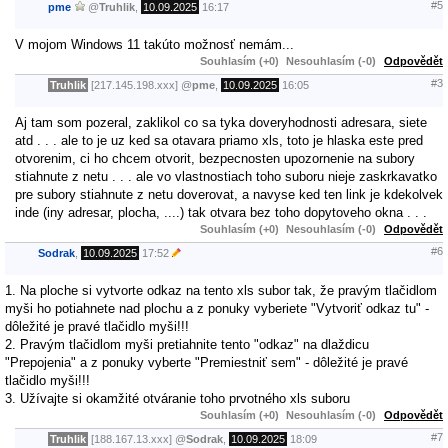
#5
pme
@
Truhlik
,
10.09.2025
16:17
V mojom Windows 11 takúto možnosť nemám...
Souhlasím (+0)
Nesouhlasím (-0)
Odpovědět
#3
Truhlik
[217.145.198.xxx]
@
pme
,
10.09.2025
16:05
Aj tam som pozeral, zaklikol co sa tyka doveryhodnosti adresara, siete
atd . . . ale to je uz ked sa otavara priamo xls, toto je hlaska este pred
otvorenim, ci ho chcem otvorit, bezpecnosten upozornenie na subory
stiahnute z netu . . . ale vo vlastnostiach toho suboru nieje zaskrkavatko
pre subory stiahnute z netu doverovat, a navyse ked ten link je kdekolvek
inde (iny adresar, plocha, ....) tak otvara bez toho dopytoveho okna . . .
Souhlasím (+0)
Nesouhlasím (-0)
Odpovědět
#6
Sodrak
,
10.09.2025
17:52
1. Na ploche si vytvorte odkaz na tento xls subor tak, že pravým tlačidlom
myši ho potiahnete nad plochu a z ponuky vyberiete "Vytvoriť odkaz tu" -
dôležité je pravé tlačidlo myši!!!
2. Pravým tlačidlom myši pretiahnite tento "odkaz" na dlaždicu
"Prepojenia" a z ponuky vyberte "Premiestniť sem" - dôležité je pravé
tlačidlo myši!!!
3. Užívajte si okamžité otváranie toho prvotného xls suboru
Souhlasím (+0)
Nesouhlasím (-0)
Odpovědět
#7
Truhlik
[188.167.13.xxx]
@
Sodrak
,
10.09.2025
18:09