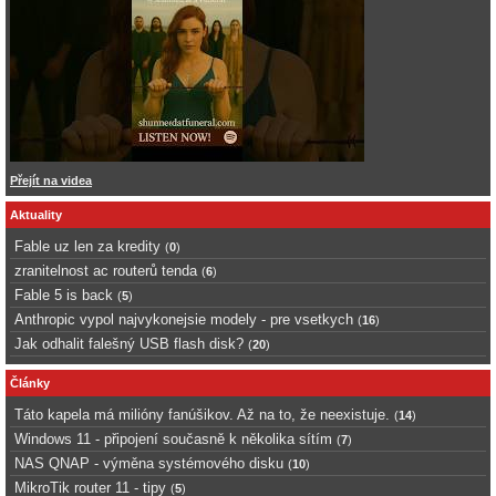
Přejít na videa
Aktuality
Fable uz len za kredity
(
0
)
zranitelnost ac routerů tenda
(
6
)
Fable 5 is back
(
5
)
Anthropic vypol najvykonejsie modely - pre vsetkych
(
16
)
Jak odhalit falešný USB flash disk?
(
20
)
Články
Táto kapela má milióny fanúšikov. Až na to, že neexistuje.
(
14
)
Windows 11 - připojení současně k několika sítím
(
7
)
NAS QNAP - výměna systémového disku
(
10
)
MikroTik router 11 - tipy
(
5
)