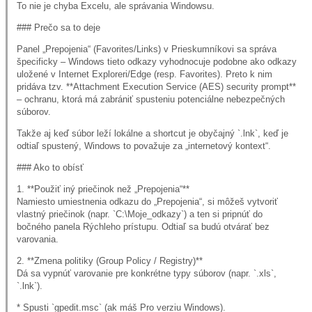
To nie je chyba Excelu, ale správania Windowsu.
### Prečo sa to deje
Panel „Prepojenia“ (Favorites/Links) v Prieskumníkovi sa správa
špecificky – Windows tieto odkazy vyhodnocuje podobne ako odkazy
uložené v Internet Exploreri/Edge (resp. Favorites). Preto k nim
pridáva tzv. **Attachment Execution Service (AES) security prompt**
– ochranu, ktorá má zabrániť spusteniu potenciálne nebezpečných
súborov.
Takže aj keď súbor leží lokálne a shortcut je obyčajný `.lnk`, keď je
odtiaľ spustený, Windows to považuje za „internetový kontext“.
### Ako to obísť
1. **Použiť iný priečinok než „Prepojenia“**
Namiesto umiestnenia odkazu do „Prepojenia“, si môžeš vytvoriť
vlastný priečinok (napr. `C:\Moje_odkazy`) a ten si pripnúť do
bočného panela Rýchleho prístupu. Odtiaľ sa budú otvárať bez
varovania.
2. **Zmena politiky (Group Policy / Registry)**
Dá sa vypnúť varovanie pre konkrétne typy súborov (napr. `.xls`,
`.lnk`).
* Spusti `gpedit.msc` (ak máš Pro verziu Windows).