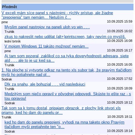
Předmět
V exceli mám síce panel s nástrojmi - rýchly prístup, ale žiadne
"prepojenia" tam nemám... Netuším č…
10.09.2025 15:59
pme
Myslim panel nastrojov na paneli uloh vo win . . .
10.09.2025 16:02
Truhlik
zkus to nakreslit nebo udělat (alt+)printscreen, taky nevím co myslíš.
10.09.2025 16:08
lední brtník
V mojom Windows 11 takúto možnosť nemám...
10.09.2025 16:17
pme
Aj tam som pozeral, zaklikol co sa tyka doveryhodnosti adresara, siete
atd . . . ale to je uz ked sa…
10.09.2025 16:05
Truhlik
1. Na ploche si vytvorte odkaz na tento xls subor tak, že pravým tlačidlom
myši ho potiahnete nad pl…
10.09.2025 17:52
Sodrak
DIk za snahu, ale bohuzial . . . vid nasledujuci
10.09.2025 18:09
Truhlik
Medzitým som niečo opravil v pôvodnej odpovedi. Skúste to ešte raz - s
tou opravou!
10.09.2025 18:12
Sodrak
Tak som sa k tomu dostal, pripajam obrazok. z plochy link otvori xls
priamo, ked ho dam do panelu pr…
10.09.2025 18:11
Truhlik
ked ho dam do panelu prepojeni, vyhodi na mna taketo okno Pravým
tlačidlom myši pretiahnite ten "o…
10.09.2025 18:14
Sodrak