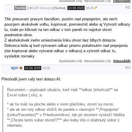
Souhlasím (+0)
Nesouhlasím (-0)
Odpovědět
#11
Truhlik
[188.167.13.xxx]
@
Sodrak
,
10.09.2025
18:23
TAk presuvam pravym tlacidlom, pustim nad prepojenim, ale nech
pouzijem akukolvek volbu, kopirovat, premiestnit alebo aj Vytvorit odkazy
tu, stale po kliknuti na ten odkaz v tom paneli mi najskor otvori
predmetne okno.
Z akehokolvek ineho umiestnenia linku otvori bez blbych dotazov.
Dokonca teda aj ked vytvaram odkaz priamo potiahnutim nad prepojenia
(nie kopirovat alebo vytvarat odkaz z odkazu) a vytvorit odkaz tu,
vysledok rovnaky.
Souhlasím (+0)
Nesouhlasím (-0)
Odpovědět
#12
IQ37
,
10.09.2025
18:56
Přeshodil jsem celý text dotazu AI:
Rozumiem – popisuješ situáciu, keď máš **odkaz (shortcut)** na
Excel súbor (.xls), a:
* ak ho máš na ploche alebo v inom priečinku, otvorí sa rovno,
* ale ak ten istý odkaz vložíš do panela s nástrojmi **„Prepojenia“
(Links/Favorites)** v Prieskumníkovi, tak pri otvorení vyskočí hláška
**„Chcete tento súbor otvoriť?“** ako keby išlo o stiahnutý súbor z
internetu.