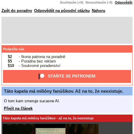
Souhlasím (+0)
Nesouhlasím (-0)
Odpovědět
Zpět do poradny
Odpovědět na původní otázku
Nahoru
Podpořte nás
$2
- Ikona patrona na poradně
$5
- Poradna bez reklam
$10
- Soukromé poradenství
STAŇTE SE PATRONEM
Táto kapela má milióny fanúšikov. Až na to, že neexistuje.
O tom kam smeruje sucasne AI.
Přejít na článek
Táto kapela má milióny fanúšikov - až na to, že neexistuje