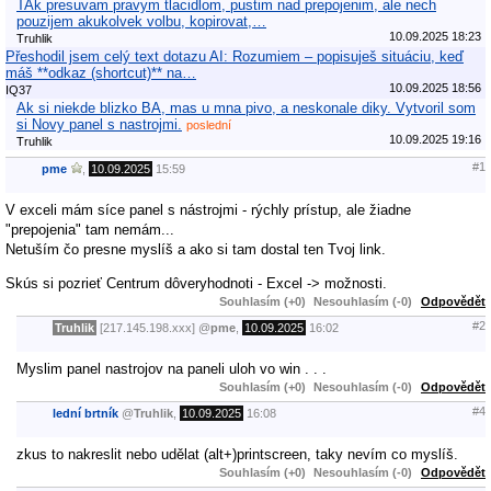
TAk presuvam pravym tlacidlom, pustim nad prepojenim, ale nech
pouzijem akukolvek volbu, kopirovat,…
10.09.2025 18:23
Truhlik
Přeshodil jsem celý text dotazu AI: Rozumiem – popisuješ situáciu, keď
máš **odkaz (shortcut)** na…
10.09.2025 18:56
IQ37
Ak si niekde blizko BA, mas u mna pivo, a neskonale diky. Vytvoril som
si Novy panel s nastrojmi.
poslední
10.09.2025 19:16
Truhlik
#1
pme
,
10.09.2025
15:59
V exceli mám síce panel s nástrojmi - rýchly prístup, ale žiadne
"prepojenia" tam nemám...
Netuším čo presne myslíš a ako si tam dostal ten Tvoj link.
Skús si pozrieť Centrum dôveryhodnoti - Excel -> možnosti.
Souhlasím (+0)
Nesouhlasím (-0)
Odpovědět
#2
Truhlik
[217.145.198.xxx]
@
pme
,
10.09.2025
16:02
Myslim panel nastrojov na paneli uloh vo win . . .
Souhlasím (+0)
Nesouhlasím (-0)
Odpovědět
#4
lední brtník
@
Truhlik
,
10.09.2025
16:08
zkus to nakreslit nebo udělat (alt+)printscreen, taky nevím co myslíš.
Souhlasím (+0)
Nesouhlasím (-0)
Odpovědět