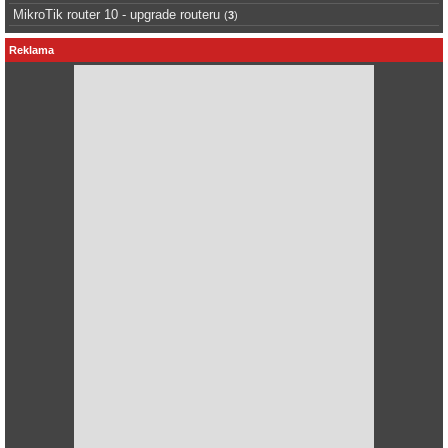
MikroTik router 10 - upgrade routeru
(
3
)
Reklama