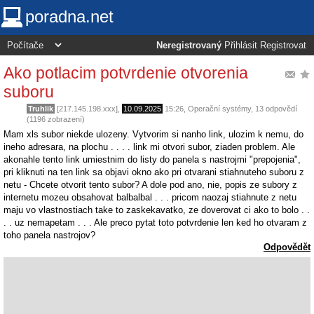
poradna.net
Neregistrovaný
Přihlásit
Registrovat
Ako potlacim potvrdenie otvorenia
suboru
Truhlik
[217.145.198.xxx],
10.09.2025
15:26
,
Operační systémy
, 13 odpovědí
(1196 zobrazení)
Mam xls subor niekde ulozeny. Vytvorim si nanho link, ulozim k nemu, do
ineho adresara, na plochu . . . . link mi otvori subor, ziaden problem. Ale
akonahle tento link umiestnim do listy do panela s nastrojmi "prepojenia",
pri kliknuti na ten link sa objavi okno ako pri otvarani stiahnuteho suboru z
netu - Chcete otvorit tento subor? A dole pod ano, nie, popis ze subory z
internetu mozeu obsahovat balbalbal . . . pricom naozaj stiahnute z netu
maju vo vlastnostiach take to zaskekavatko, ze doverovat ci ako to bolo . .
. . uz nemapetam . . . Ale preco pytat toto potvrdenie len ked ho otvaram z
toho panela nastrojov?
Odpovědět