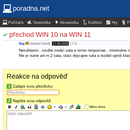
poradna.net
Počítače
Teraristika
Akvaristika
Kutilství
Hry
P
přechod WIN 10 na WIN 11
fleg
@
lední brtník
,
17.09.2025
13:35
Nesuhlasim...rozdiel medzi sata a nvme nespoznas...minimalne nie
Nie je nutne ani m.2 sata, staci obycajne sata a rozdiel oproti kl
Reakce na odpověď
1
Zadajte svou přezdívku:
2
Napište svou odpověď:
Mimo téma