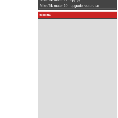
MikroTik router 10 - upgrade routeru
(
3
)
Reklama