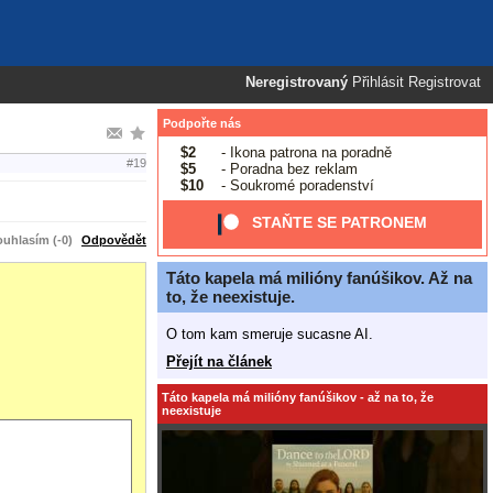
Neregistrovaný
Přihlásit
Registrovat
Podpořte nás
$2
- Ikona patrona na poradně
#19
$5
- Poradna bez reklam
$10
- Soukromé poradenství
STAŇTE SE PATRONEM
uhlasím (-0)
Odpovědět
Táto kapela má milióny fanúšikov. Až na
to, že neexistuje.
O tom kam smeruje sucasne AI.
Přejít na článek
Táto kapela má milióny fanúšikov - až na to, že
neexistuje