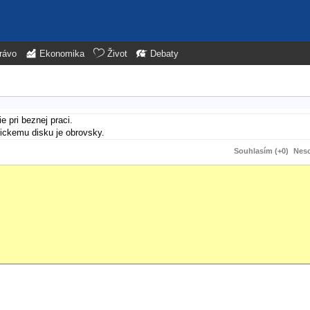
rávo
Ekonomika
Život
Debaty
 pri beznej praci.
asickemu disku je obrovsky.
Souhlasím (+0)
Neso