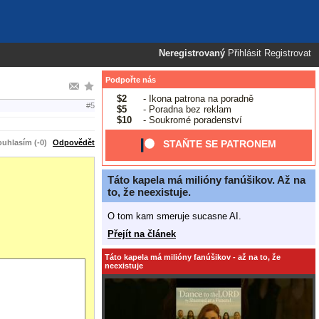
Neregistrovaný
Přihlásit
Registrovat
Podpořte nás
$2
- Ikona patrona na poradně
#5
$5
- Poradna bez reklam
$10
- Soukromé poradenství
uhlasím (-0)
Odpovědět
STAŇTE SE PATRONEM
Táto kapela má milióny fanúšikov. Až na
to, že neexistuje.
O tom kam smeruje sucasne AI.
Přejít na článek
Táto kapela má milióny fanúšikov - až na to, že
neexistuje