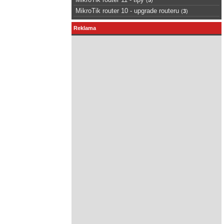
MikroTik router 10 - upgrade routeru
(
3
)
Reklama