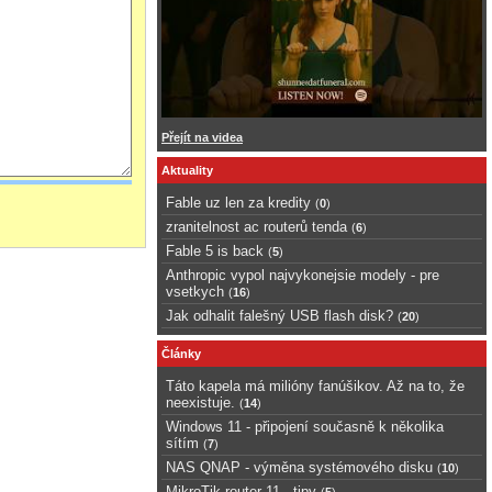
Přejít na videa
Aktuality
Fable uz len za kredity
(
0
)
zranitelnost ac routerů tenda
(
6
)
Fable 5 is back
(
5
)
Anthropic vypol najvykonejsie modely - pre
vsetkych
(
16
)
Jak odhalit falešný USB flash disk?
(
20
)
Články
Táto kapela má milióny fanúšikov. Až na to, že
neexistuje.
(
14
)
Windows 11 - připojení současně k několika
sítím
(
7
)
NAS QNAP - výměna systémového disku
(
10
)
MikroTik router 11 - tipy
(
5
)