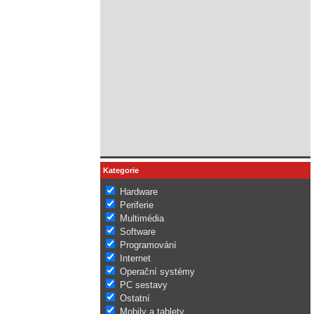
Kategorie
Hardware
Periferie
Multimédia
Software
Programování
Internet
Operační systémy
PC sestavy
Ostatní
Mobily a tablety