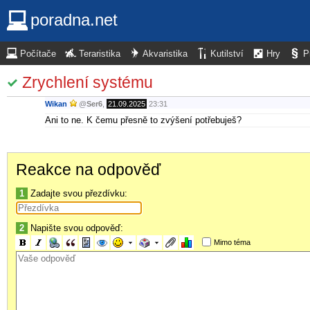
poradna.net
Počítače
Teraristika
Akvaristika
Kutilství
Hry
P
Zrychlení systému
Wikan
@
Ser6
,
21.09.2025
23:31
Ani to ne. K čemu přesně to zvýšení potřebuješ?
Reakce na odpověď
1
Zadajte svou přezdívku:
2
Napište svou odpověď:
Mimo téma