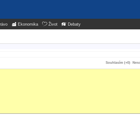
rávo
Ekonomika
Život
Debaty
Souhlasím (+0)
Neso