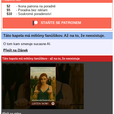
$2
- Ikona patrona na poradně
$5
- Poradna bez reklam
$10
- Soukromé poradenství
STAŇTE SE PATRONEM
Táto kapela má milióny fanúšikov. Až na to, že neexistuje.
O tom kam smeruje sucasne AI.
Přejít na článek
Táto kapela má milióny fanúšikov - až na to, že neexistuje
Přejít na videa