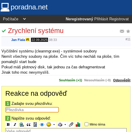
poradna.net
Neregistrovaný
Přihlásit
Registrovat
Zrychlení systému
#11
Jan Fiala
,
22.09.2025
08:33
Vyčištění systému (cleanmgr.exe) - systémové soubory
Nemít všechny soubory na ploše. Čím víc toho necháš na ploše, tím
pomalejší start bude
Pokud máš plotnový disk, tak jednou za čas defragmentovat
Jinak toho moc nevymyslíš.
Souhlasím (+1)
Nesouhlasím (-0)
Odpovědět
Reakce na odpověď
1
Zadajte svou přezdívku:
2
Napište svou odpověď:
Mimo téma