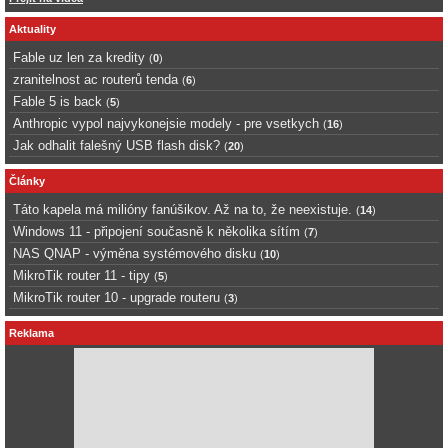
Aktuality
Fable uz len za kredity
(
0
)
zranitelnost ac routerů tenda
(
6
)
Fable 5 is back
(
5
)
Anthropic vypol najvykonejsie modely - pre vsetkych
(
16
)
Jak odhalit falešný USB flash disk?
(
20
)
Články
Táto kapela má milióny fanúšikov. Až na to, že neexistuje.
(
14
)
Windows 11 - připojení současně k několika sítím
(
7
)
NAS QNAP - výměna systémového disku
(
10
)
MikroTik router 11 - tipy
(
5
)
MikroTik router 10 - upgrade routeru
(
3
)
Reklama