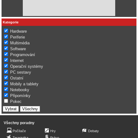
Kategorie
Hardware
Periferie
Multimédia
Software
Programování
Internet
Operační systémy
PC sestavy
Ostatní
Mobily a tablety
Notebooky
Připomínky
Pokec
Všechny poradny
Počítače
Hry
Debaty
Teraristika
Právo