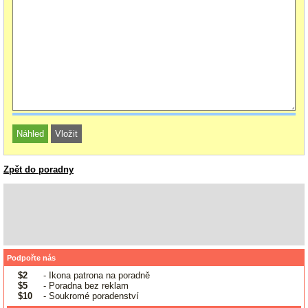
Zpět do poradny
Podpořte nás
$2
- Ikona patrona na poradně
$5
- Poradna bez reklam
$10
- Soukromé poradenství