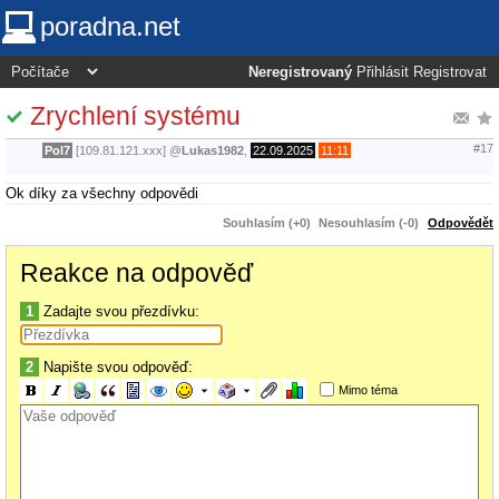
poradna.net
Neregistrovaný
Přihlásit
Registrovat
Zrychlení systému
#17
Pol7
[109.81.121.xxx]
@
Lukas1982
,
22.09.2025
11:11
Ok díky za všechny odpovědi
Souhlasím (+0)
Nesouhlasím (-0)
Odpovědět
Reakce na odpověď
1
Zadajte svou přezdívku:
2
Napište svou odpověď:
Mimo téma