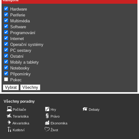
Hardware
Periferie
Multimédia
Software
Programování
Internet
Operační systémy
PC sestavy
Ostatní
Mobily a tablety
Notebooky
Připomínky
Pokec
Všechny poradny
Počítače
Hry
Debaty
Teraristika
Právo
Akvaristika
Ekonomika
Kutilství
Život