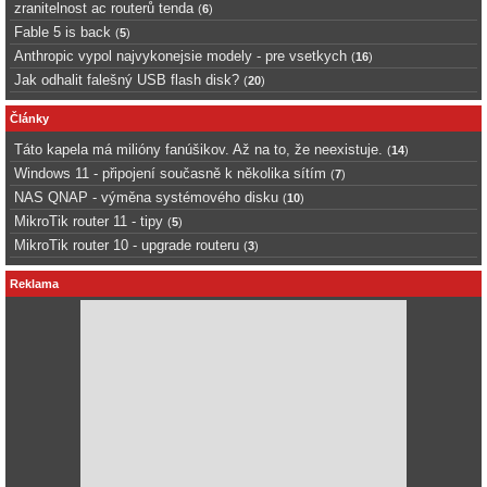
zranitelnost ac routerů tenda
(
6
)
Fable 5 is back
(
5
)
Anthropic vypol najvykonejsie modely - pre vsetkych
(
16
)
Jak odhalit falešný USB flash disk?
(
20
)
Články
Táto kapela má milióny fanúšikov. Až na to, že neexistuje.
(
14
)
Windows 11 - připojení současně k několika sítím
(
7
)
NAS QNAP - výměna systémového disku
(
10
)
MikroTik router 11 - tipy
(
5
)
MikroTik router 10 - upgrade routeru
(
3
)
Reklama