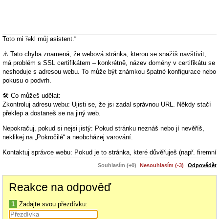
Toto mi řekl můj asistent.“
⚠️ Tato chyba znamená, že webová stránka, kterou se snažíš navštívit,
má problém s SSL certifikátem – konkrétně, název domény v certifikátu se
neshoduje s adresou webu. To může být známkou špatné konfigurace nebo
pokusu o podvrh.
🛠 Co můžeš udělat:
Zkontroluj adresu webu: Ujisti se, že jsi zadal správnou URL. Někdy stačí
překlep a dostaneš se na jiný web.
Nepokračuj, pokud si nejsi jistý: Pokud stránku neznáš nebo jí nevěříš,
neklikej na „Pokročilé“ a neobcházej varování.
Kontaktuj správce webu: Pokud je to stránka, které důvěřuješ (např. firemní
nebo školní), informuj jejich IT oddělení, že certifikát není správně
Souhlasím (+0)
Nesouhlasím (-3)
Odpovědět
nastaven.
Reakce na odpověď
Zkus jiný prohlížeč nebo zařízení: Někdy může být problém lokální – zkus
otevřít stránku jinde.
1
Zadajte svou přezdívku:
Počkej a zkus to později: Pokud je to dočasná chyba konfigurace, může
být brzy opravena.