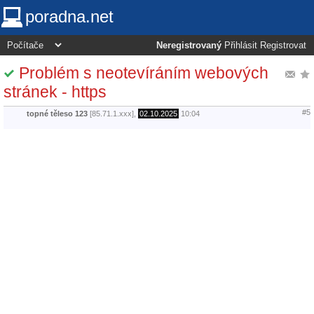
poradna.net
Neregistrovaný
Přihlásit
Registrovat
Problém s neotevíráním webových
stránek - https
#5
topné těleso 123
[85.71.1.xxx],
02.10.2025
10:04