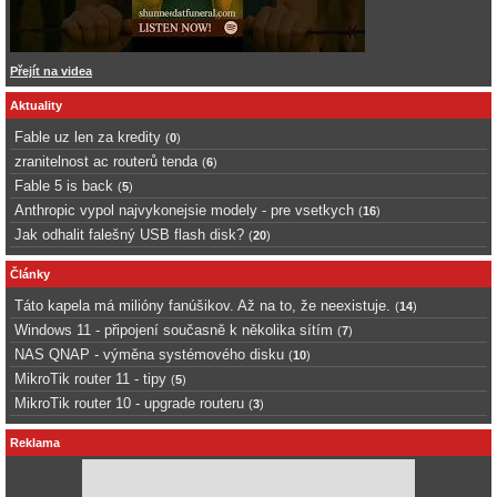
Přejít na videa
Aktuality
Fable uz len za kredity
(
0
)
zranitelnost ac routerů tenda
(
6
)
Fable 5 is back
(
5
)
Anthropic vypol najvykonejsie modely - pre vsetkych
(
16
)
Jak odhalit falešný USB flash disk?
(
20
)
Články
Táto kapela má milióny fanúšikov. Až na to, že neexistuje.
(
14
)
Windows 11 - připojení současně k několika sítím
(
7
)
NAS QNAP - výměna systémového disku
(
10
)
MikroTik router 11 - tipy
(
5
)
MikroTik router 10 - upgrade routeru
(
3
)
Reklama